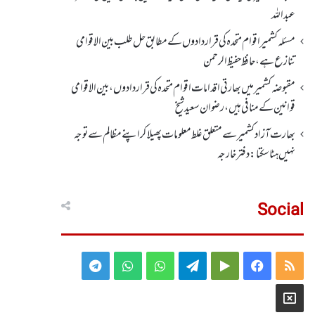
عبداللہ
مسئلہ کشمیر اقوام متحدہ کی قراردادوں کے مطابق حل طلب بین الاقوامی
تنازع ہے، حافظ حفیظ الرحمن
مقبوضہ کشمیر میں بھارتی اقدامات اقوام متحدہ کی قراردادوں، بین الاقوامی
قوانین کے منافی ہیں،رضوان سعید شیخ
بھارت آزاد کشمیر سے متعلق غلط معلومات پھیلا کر اپنے مظالم سے توجہ
نہیں ہٹا سکتا: دفتر خارجہ
Social
Telegram
WhatsApp
WhatsApp
Telegram
Google
Facebook
RSS
Group
Group
Play
X