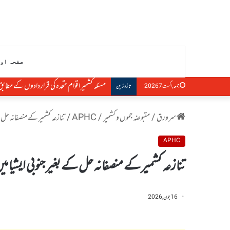
صفحہ او
مسئلہ کشمیر اقوام متحدہ کی قراردادوں کے مطاب
جمعہ, اگست 7 2026
تازہ ترین
سرورق
/
مقبوضہ جموں و کشمیر
/
APHC
/
تنازعہ کشمیر کے منصفانہ حل ک
APHC
تنازعہ کشمیر کے منصفانہ حل کے بغیر جنوبی ایشیا م
16 جون, 2026