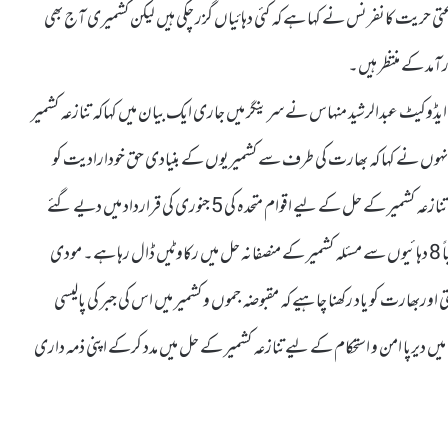
تی حریت کانفرنس نے کہا ہے کہ کئی دہائیاں گزر چکی ہیں لیکن کشمیری آج بھی
مد کے منتظر ہیں۔
کیٹ عبدالرشید منہاس نے سرینگر میں جاری ایک بیان میں کہاکہ تنازعہ کشمیر
کتا۔انہوں نے کہا کہ بھارت کی طرف سے کشمیریوں کے بنیادی حق خودارادیت کو
مسترد کرنا اقوام متحدہ کے چارٹر کی خلاف ورزی ہے۔ انہوں نے کہا کہ تنازعہ کشمیر کے حل کے لیے اقوام متحدہ کی 5 جنوری کی قرارداد میں دیے گئے
روڈ میپ پر عمل کیا جانا چاہیے۔حریت ترجمان نے کہا کہ بھارت تقریباً 8 دہائیوں سے مسئلہ کشمیر کے منصفانہ حل میں رکاوٹیں ڈال رہا ہے۔ مودی
وربھارت کو یاد رکھنا چاہیے کہ مقبوضہ جموں و کشمیر میں اس کی جبر کی پالیسی
 میں دیرپا امن و استحکام کے لیے تنازعہ کشمیر کے حل میں مدد کرکے اپنی ذمہ داری