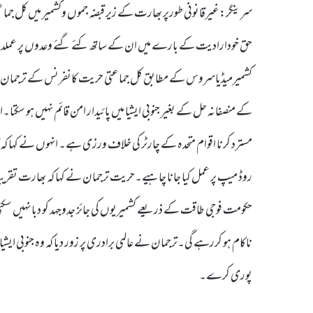
سرینگر:غیرقانونی طورپر بھارت کے زیر قبضہ جموں وکشمیر میں کل جماع
حق خودارادیت کے بارے میں ان کے ساتھ کئے گئے وعدوں پر عملدرآ
کشمیرمیڈیاسروس کے مطابق کل جماعتی حریت کانفرنس کے ترجمان ایڈو
کے منصفانہ حل کے بغیر جنوبی ایشیا میں پائیدار امن قائم نہیں ہو س
حکومت فوجی طاقت کے ذریعے کشمیریوں کی جائز جدوجہد کو دبا نہیں سکتی ا
ناکام ہو کررہے گی۔ترجمان نے عالمی برادری پر زور دیا کہ وہ جنوبی ایشیا
پوری کرے۔