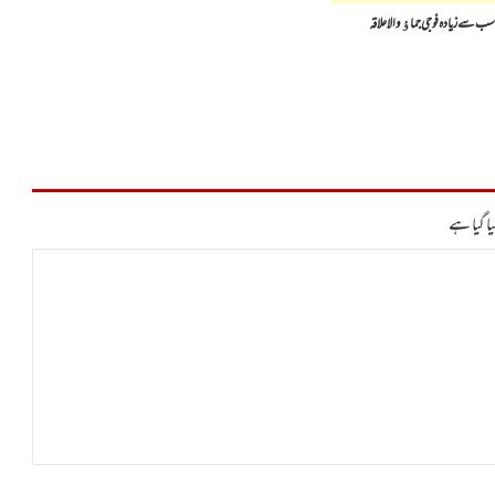
سب سے زیادہ فوجی جماﺅ والا علاقہ
ا گیا ہے