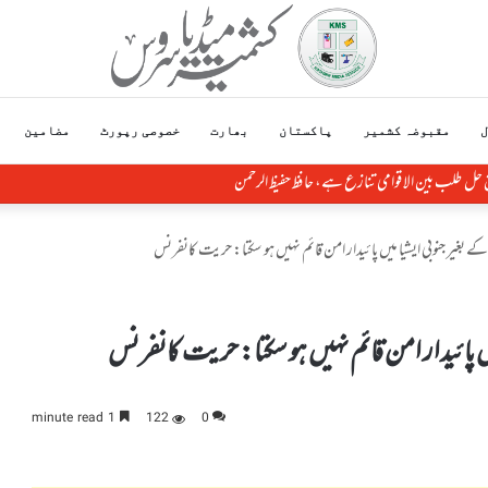
ل
مقبوضہ کشمیر
پاکستان
بھارت
خصوصی رپورٹ
مضامین
ق حل طلب بین الاقوامی تنازع ہے، حافظ حفیظ الرحمن
ے بغیر جنوبی ایشیا میں پائیدار امن قائم نہیں ہو سکتا: حریت کانفرنس
یں پائیدار امن قائم نہیں ہو سکتا: حریت کانفرنس
1 minute read
122
0