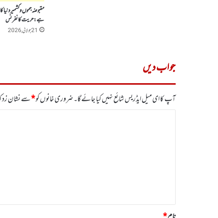
مقبوضہ جموں وکشمیر دنیا کا 
ہے:حریت کانفرنس
21 جولائی, 2026
جواب دیں
آپ کا ای میل ایڈریس شائع نہیں کیا جائے گا۔
ضروری خانوں کو
*
سے نشان زد کی
ت
ب
ص
ر
ہ
*
نام
*