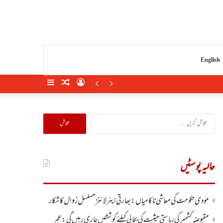
English
Sidebar
Random
Log
Article
In
تلاش
کریں
برائے:
حالیہ پوسٹیں
مودی حکومت کی معاشی ناکامیاں: بھارتی ایئرلائنز مسلسل زوال کا شکار
مقبوضہ کشمیر کی ریاستی حیثیت کی بحالی کیلئے کوششیں جاری رہیں گی: عمر