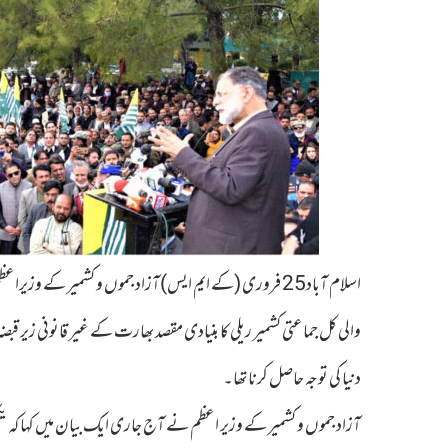
اسلام آباد25 فروری (کے ایم ایس)آزاد جموں و کشمیر کے و
والی کل جماعتی کشمیر ریلی کا بنیادی مقصد بھارت کے غیر قانونی زیر قب
دنیا کی توجہ حاصل کرنا تھا۔
آزاد جموں و کشمیر کے وزیر اعظم نے آج جاری ایک بیان میں کہا کہ یکجہ