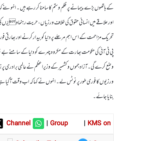
کے ہاتھوں بڑے پیمانے پر ظلم وستم کا سامنا کر رہے ہیں ۔ انہوںنے کہ
اور علاقے میں انسانی حقوق کی خلاف ورزیاں، حریت رہنماو¿ں کی بلا
تحریک مزاحمت کے اس اہم مرحلے پر دنیا کو بیدار کرنے اور بھارتی 
پی ٹی آئی کی حکومت بھارت کے مکروہ چہرے کو دنیا کے سامنے بے ن
وضع کرے گی۔آزاد جموں و کشمیر کے وزیراعظم نے عالمی برادری پر زور د
ورزیوں کا فوری طور پر نوٹس لے۔ انہوں نے کہا کہ اب وقت آگیا ہے کہ
بنایا جائے۔
Channel
|
Group
|
KMS on