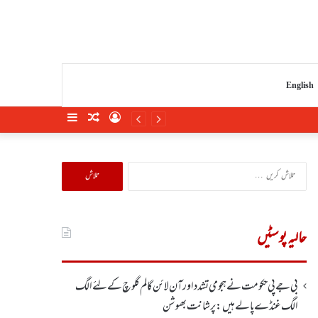
English
Sidebar
Random
Log
Article
In
تلاش
کریں
برائے:
حالیہ پوسٹیں
بی جے پی حکومت نے ہجومی تشدد اورآن لائن گالم گلوچ کے لئے الگ
الگ غنڈے پالے ہیں: پرشانت بھوشن