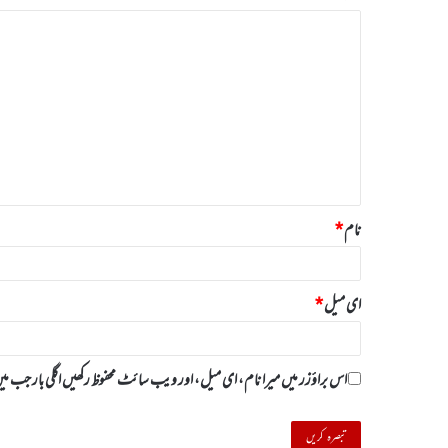
ت
ب
ص
ر
ہ
*
نام
*
ای میل
*
اس براؤزر میں میرا نام، ای میل، اور ویب سائٹ محفوظ رکھیں اگلی بار جب