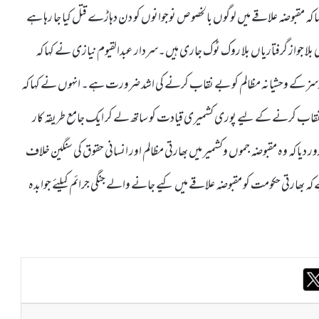
ا کہ مقبوضہ علاقے میں لوگوں بالخصوص نوجوانوں کو دن دہاڑے قتل کیا جا رہا ہے
 جواز گرفتاریاں بلا روک ٹوک جاری ہیں۔سردار عبدالقیوم نیازی نے کہا کہ
فورسز کے وحشیانہ مظالم کو بے نقاب کرنے کی اشد ضرورت ہے۔ انہوں نے کہا کہ
قاب کرنے کے لیے پوری کشمیری قیادت کو ساتھ لے کر ایک جامع طریقہ کار
یا کہ وہ مقبوضہ جموں وکشمیر میں بھارتی مظالم اور انسانی حقوق کی سنگین خلاف
 بھارتی حکومت کو مقبوضہ علاقے میں کیے جانے والے جنگی جرائم کیلئے جوابدہ