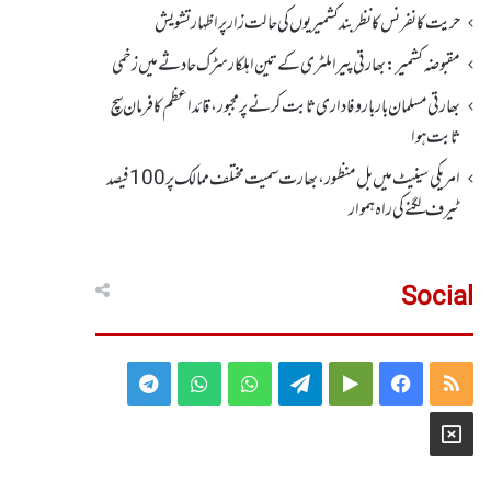
حریت کانفرنس کا نظر بند کشمیریوں کی حالت زار پر اظہار تشویش
مقبوضہ کشمیر: بھارتی پیرا ملٹری کے تین اہلکار سڑک حادثے میں زخمی
بھارتی مسلمان بار بار وفاداری ثابت کرنے پر مجبور،قائداعظم کا فرمان سچ
ثابت ہوا
امریکی سینیٹ میں بل منظور، بھارت سمیت مختلف ممالک پر100 فیصد
ٹیرف لگنے کی راہ ہموار
Social
Telegram
WhatsApp
WhatsApp
Telegram
Google
Facebook
RSS
Group
Group
Play
X