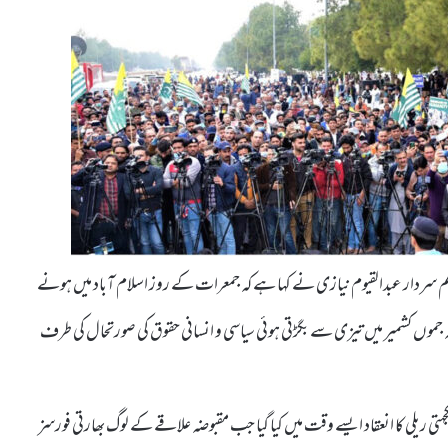
زیراعظم سردار عبدالقیوم نیازی نے کہا ہے کہ جمعرات کے روز اسلام آباد میں ہونے
ضہ جموں کشمیر میں تیزی سے بگڑتی ہوئی سیاسی و انسانی حقوق کی صورتحال کی طرف
تی ریلی کا انعقاد ایسے وقت میں کیا گیا جب مقبوضہ علاقے کے لوگ بھارتی فورسز