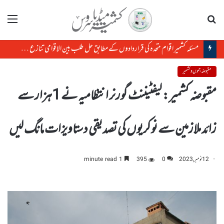
تلاش
مینو
مسئلہ کشمیر اقوام متحدہ کی قراردادوں کے مطابق حل طلب بین الاقوامی تنازع ہے، حافظ حفیظ الرحمن
مقبوضہ جموں و کشمیر
مقبوضہ کشمیر: لیفٹیننٹ گورنر انتظامیہ نے 1ہزار سے
زائد ملازمین سے نوکریوں کی تصدیقی دستاویزات مانگ لیں
12 نومبر, 2023
0
395
1 minute read