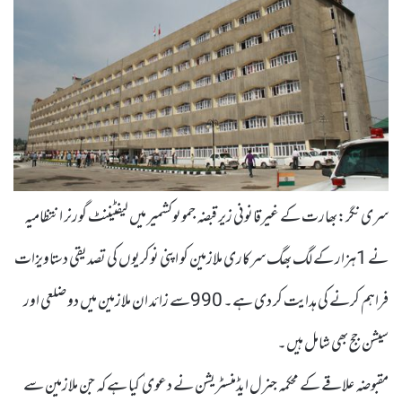
سری نگر:بھارت کے غیرقانونی زیر قبضہ جموںوکشمیر میں لیفٹیننٹ گورنر انتظامیہ
نے 1ہزار کے لگ بھگ سرکاری ملازمین کو اپنی نوکریوں کی تصدیقی دستاویزات
فراہم کرنے کی ہدایت کر دی ہے۔ 990سے زائد ان ملازمین میں دو ضلعی اور
سیشن جج بھی شامل ہیں۔
مقبوضہ علاقے کے محکمہ جنرل ایڈمنسٹریشن نے دعوی ٰ کیا ہے کہ جن ملازمین سے