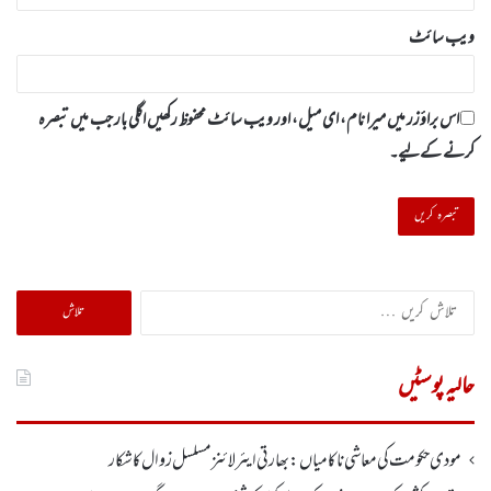
ویب‌ سائٹ
اس براؤزر میں میرا نام، ای میل، اور ویب سائٹ محفوظ رکھیں اگلی بار جب میں تبصرہ
کرنے کےلیے۔
تلاش
کریں
برائے:
حالیہ پوسٹیں
مودی حکومت کی معاشی ناکامیاں: بھارتی ایئرلائنز مسلسل زوال کا شکار