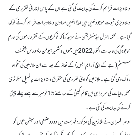
دستاویزات فراہم کرنے کی ہدایت کی گئی ہے ان کے پاس ابتدائی تقریری کے
دستاویزی ثبوت موجود نہیں ہیں لہذا انہیں معاون دستاویزات فراہم کرنے کو کہا
گیا ہے۔محکمہ جنرل ایڈمنسٹریشن نے مزید کہا کہ نوکریوں کے تقرر ناموں کی عدم
موجودگی کی وجہ سے اکتوبر2022میں جموں وکشمیر ہیومن ریسورس مینجمنٹ
سسٹم( جے کے ایچ آر ایم ایس) کے نفاذ کے بعد سے ان ملازمین کی تنخواہ
روک دی گئی ہے۔ ملازمین کو اپنی تقرری کی متفرق دستاویزات پرنسپل سیکرٹری
محکمہ مالیات کی سربراہی میں قائم کمیٹی کے سامنے 15نومبر سے پہلے پہلے پیش
کرنے کی ہدایت کی گئی ہے۔
ادھر افسران نے ملازمین کی مزکورہ فہرست میں دو دو ضلعی اور سیشن ججوں کو