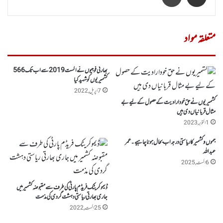
متعلقہ مواد
بھارتی فوجیوں نے اگست 2019 سے اب تک 566
کشمیریوں کو شہید کیا
7 اپریل, 2022
کشمیریوں نے حق خودارادیت کے حصول کے لیے بے
مثال قربانیاں دی ہیں
1 اکتوبر, 2023
جموں وکشمیر کا ریاستی درجہ اب بحال ہونا چاہیے۔ عمر
عبداللہ
6 اگست, 2025
ڈیموکریٹک فریڈم پارٹی کی طرف سے مقبوضہ کشمیر میں
جاری بھارتی ریاستی دہشت گردی کی مذمت
25 اگست, 2022