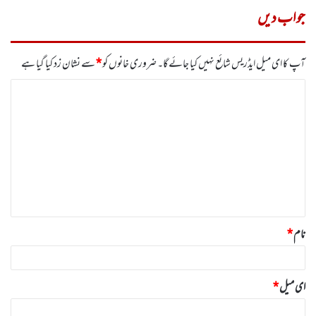
جواب دیں
آپ کا ای میل ایڈریس شائع نہیں کیا جائے گا۔
ضروری خانوں کو
*
سے نشان زد کیا گیا ہے
ت
ب
ص
ر
ہ
*
نام
*
ای میل
*