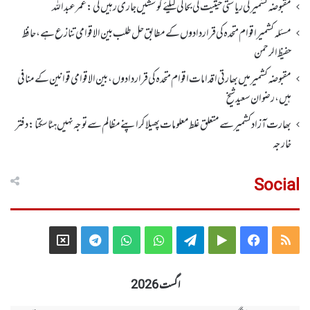
مقبوضہ کشمیر کی ریاستی حیثیت کی بحالی کیلئے کوششیں جاری رہیں گی: عمر عبداللہ
مسئلہ کشمیر اقوام متحدہ کی قراردادوں کے مطابق حل طلب بین الاقوامی تنازع ہے، حافظ
حفیظ الرحمن
مقبوضہ کشمیر میں بھارتی اقدامات اقوام متحدہ کی قراردادوں، بین الاقوامی قوانین کے منافی
ہیں،رضوان سعید شیخ
بھارت آزاد کشمیر سے متعلق غلط معلومات پھیلا کر اپنے مظالم سے توجہ نہیں ہٹا سکتا: دفتر
خارجہ
Social
Telegram
X
WhatsApp
WhatsApp
Telegram
Google
Facebook
RSS
Group
Group
Play
اگست 2026