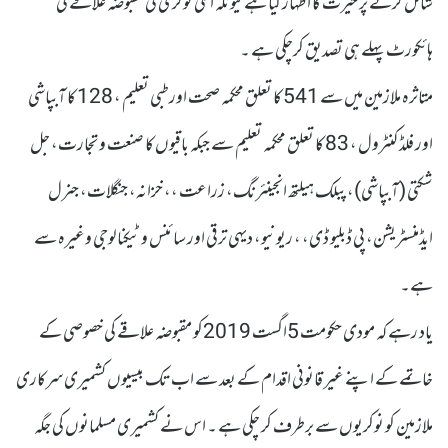
شامل کرنے پر حیرت کا اظہار کیا ہے کیونکہ انکی نوکری کی مقبوضہ علاقے کی
ہائکورٹ پہلے ہی تصدیق کرچکی ہے ۔
متاثرہ ملازمین میں سے 541 کا تعلق محکمہ صحت اور طبی تعلیم ، 128 کا آبپاشی
اور فلڈ کنٹرول ، 83 کا تعلق محکمہ تعلیم سے جبکہ باقیوں کا صنعت و تجارت، جل
شکتی (آبپاشی)، پبلک ہیلتھ انجینئرنگ، زراعت ،، خزانہ، جنگلات، جنرل
ایڈمنسٹریشن، پی ڈبلیو ڈی، ، ریونیو، دیہی ترقی اور سائنس و ٹیکنالوجی وغیرہ سے
ہے۔
یاد رہے کہ مودی حکومت 5اگست 2019کو مقبوضہ علاقے کی خصوصی کے
خاتمے کے اپنے غیر قانونی اقدام کے بعد سے اب تک بیسیوں کشمیری سرکاری
ملازمین کو نوکریوں سے برطرف کر چکی ہے ۔ اس نے کشمیری مسلمانوں کی جگہ