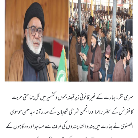
سری نگر:بھارت کے غیر قانونی زیر قبضہ جموں و کشمیر میں کل جماعتی حریت
کانفرنس کے سینئر رہنما اور انجمن شرعی شیعیان کے صدر آغا سید حسن موسوی
الصفوی نے بھارت میں ہندو انتہا پسندوں کی طرف سے مساجد اور درگاہوں کے