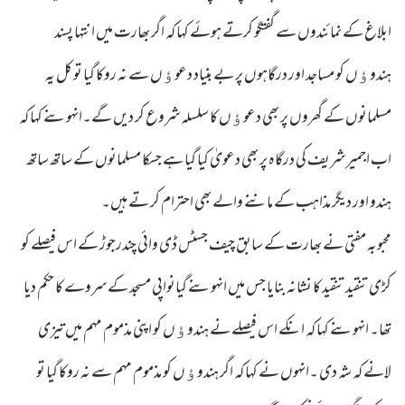
ابلاغ کے نمائندوں سے گفتگو کرتے ہوئے کہا کہ اگر بھارت میں انتہا پسند
ہندوﺅں کو مساجد اور درگاہوں پر بے بنیاد دعوﺅں سے نہ روکا گیا تو کل یہ
مسلمانوں کے گھروں پر بھی دعوﺅں کا سلسلہ شروع کر دیں گے۔انہوںنے کہا کہ
اب اجمیر شریف کی درگاہ پر بھی دعویٰ کیا گیا ہے جسکا مسلمانوں کے ساتھ ساتھ
ہندو اور دیگر مذاہب کے ماننے والے بھی احترام کر تے ہیں۔
محبوبہ مفتی نے بھارت کے سابق چیف جسٹس ڈی وائی چندرجوڑ کے اس فیصلے کو
کڑی تنقید تنقید کا نشانہ بنایا جس میں انہوںنے گیانواپی مسجد کے سروے کا حکم دیا
تھا۔ انہوںنے کہا کہ انکے اس فیصلے نے ہندوﺅں کو اپنی مذموم مہم میں تیزی
لانے کہ شہ دی ۔انہوں نے کہا کہ اگر ہندوﺅں کو مذموم مہم سے نہ روکا گیا تو