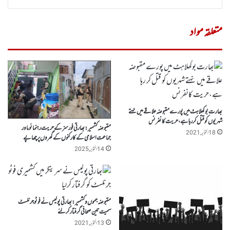
متعلقہ مواد
بھارت بوکھلاہٹ میں پورے مقبوضہ علاقے میں نہتے
شہریوں کو قتل کر رہا ہے،حریت کانفرنس
مقبوضہ کشمیر: بھارتی فورسز کے حریت رہنمائوںاور
18 اکتوبر, 2021
جماعت اسلامی کے کارکنوں کے گھروں پر چھاپے
14 اکتوبر, 2025
مقبوضہ جموں وکشمیر:بھارتی پولیس نے فوٹو جرنلسٹ
سمیت تین صحافی گرفتار کرلئے
13 اکتوبر, 2021