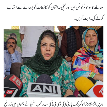
معاملے کا سوموٹو نوٹس لیں اور نچلی عدالتوں کو تنازعات کو بڑھانے سے اجتناب
کرنے کی ہدایت کریں۔
دریں اثنا پیپلز ڈیموکریٹک پارٹی (پی ڈی پی) کی صدر محبوبہ مفتی نے جموں میں ذرائع