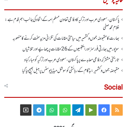
حالیہ پوسٹیں
پاکستان، سعودی عرب اور ترکیہ کا دفاعی تعاون مسلم امہ کے اتحاد کی جانب اہم قدم ہے:
غلام محمد صفی
بھارت کا مقبوضہ جموں وکشمیر میں سیاحتی مقامات کی نگرانی مزید سخت کرنے کا منصوبہ
سوپور میں بھارتی فورسز اورایجنسیوں کے 26 مقامات پر چھاپے اورتلاشیاں
تاریخی مشترکہ دفاعی معاہدے پر پاکستان، سعودی عرب اور ترکیہ کومبارکباد
مقبوضہ جموں وکشمیر:بڈگام کے رہائشی کو سوشل میڈیا پوسٹس پر جیل بھیج دیا گیا
Social
Telegram
X
WhatsApp
WhatsApp
Telegram
Google
Facebook
RSS
Group
Group
Play