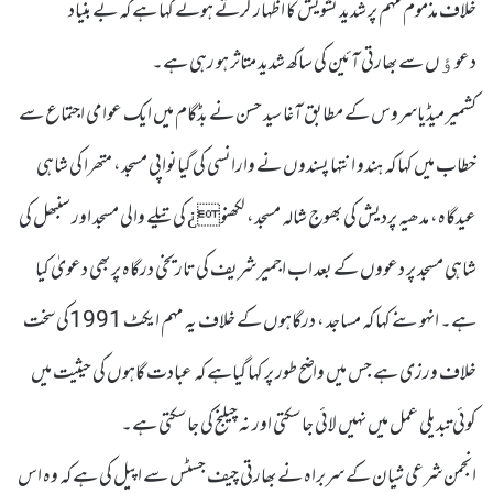
خلاف مذموم مہم پر شدید تشویش کا اظہار کرتے ہوئے کہا ہے کہ بے بنیاد
دعوﺅں سے بھارتی آئین کی ساکھ شدید متاثر ہو رہی ہے۔
کشمیر میڈیاسروس کے مطابق آغا سید حسن نے بڈگام میں ایک عوامی اجتماع سے
خطاب میں کہا کہ ہندو انتہا پسندوں نے وارانسی کی گیانواپی مسجد، متھرا کی شاہی
عیدگاہ، مدھیہ پردیش کی بھوج شالہ مسجد، لکھنو¿ کی تیلے والی مسجد اور سنبھل کی
شاہی مسجد پر دعووں کے بعد اب اجمیر شریف کی تاریخی درگاہ پر بھی دعویٰ کیا
ہے۔ انہوںنے کہا کہ مساجد ، درگاہوں کے خلاف یہ مہم ایکٹ 1991کی سخت
خلاف ورزی ہے جس میں واضح طور پر کہا گیاہے کہ عبادت گاہوں کی حیثیت میں
کوئی تبدیلی عمل میں نہیں لائی جاسکتی اور نہ چیلنج کی جاسکتی ہے۔
انجمن شرعی شیان کے سربراہ نے بھارتی چیف جسٹس سے اپیل کی ہے کہ وہ اس