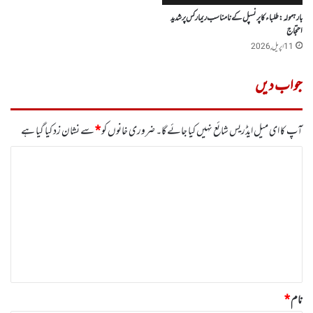
بارہمولہ: طلباء کا پرنسپل کے نامناسب ریمارکس پر شدید
احتجاج
11 اپریل, 2026
جواب دیں
آپ کا ای میل ایڈریس شائع نہیں کیا جائے گا۔
ضروری خانوں کو
*
سے نشان زد کیا گیا ہے
ت
ب
ص
ر
ہ
*
نام
*