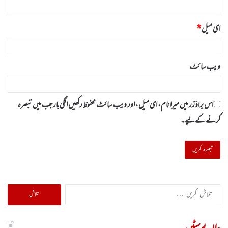
ای میل
*
ویب‌ سائٹ
اس براؤزر میں میرا نام، ای میل، اور ویب سائٹ محفوظ رکھیں اگلی بار جب میں تبصرہ
کرنے کےلیے۔
تلاش
کریں
برائے: