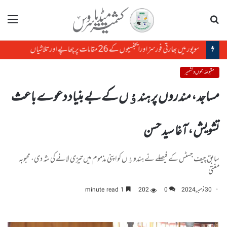
تلاش
مینو
سوپور میں بھارتی فورسز اورایجنسیوں کے 26 مقامات پر چھاپے اورتلاشیاں
مقبوضہ جموں و کشمیر
مساجد ، مندروں پر ہندﺅں کے بے بنیاد دعوے باعث
تشویش ، آغا سید حسن
سابق چیف جسٹس کے فیصلے نے ہندوﺅں کو اپنی مذموم میں تیزی لانے کی شہ دی، محبوبہ
مفتی
30 نومبر, 2024
0
202
1 minute read