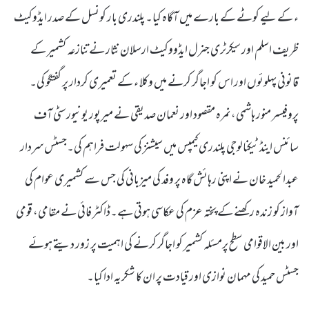
ء کے لیے کوٹے کے بارے میں آگاہ کیا۔ پلندری بار کونسل کے صدر ایڈوکیٹ
ظریف اسلم اور سیکرٹری جنرل ایڈووکیٹ ارسلان نثار نے تنازعہ کشمیر کے
قانونی پہلوئوں اور اس کو اجاگر کرنے میں وکلا ء کے تعمیری کردار پر گفتگو کی۔
پروفیسر منور ہاشمی، نمرہ مقصود اور نعمان صدیقی نے میرپور یونیورسٹی آف
سائنس اینڈ ٹیکنالوجی پلندری کیمپس میں سیشنز کی سہولت فراہم کی۔جسٹس سردار
عبدالحمید خان نے اپنی رہائش گاہ پر وفد کی میزبانی کی جس سے کشمیری عوام کی
آواز کو زندہ رکھنے کے پختہ عزم کی عکاسی ہوتی ہے۔ڈاکٹر فائی نے مقامی، قومی
اور بین الاقوامی سطح پرمسئلہ کشمیر کو اجاگر کرنے کی اہمیت پر زور دیتے ہوئے
جسٹس حمید کی مہمان نوازی اور قیادت پر ان کا شکریہ ادا کیا۔