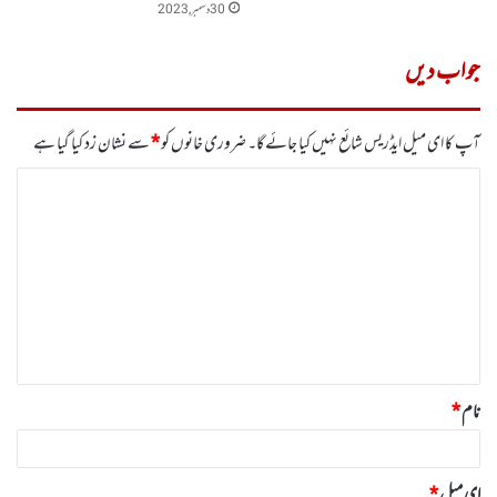
30 دسمبر, 2023
جواب دیں
آپ کا ای میل ایڈریس شائع نہیں کیا جائے گا۔
ضروری خانوں کو
*
سے نشان زد کیا گیا ہے
ت
ب
ص
ر
ہ
*
نام
*
ای میل
*