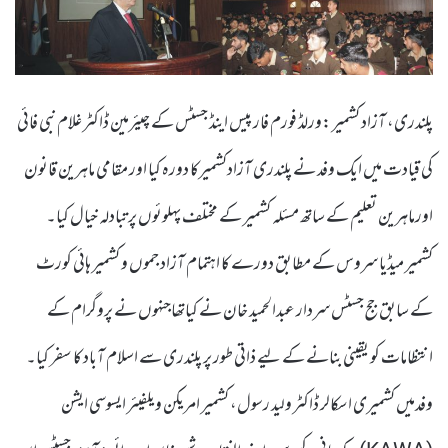
پلندری، آزاد کشمیر :ورلڈ فورم فار پیس اینڈ جسٹس کے چیئرمین ڈاکٹر غلام نبی فائی
کی قیادت میں ایک وفد نے پلندری آزادکشمیرکا دورہ کیا اور مقامی ماہرین قانون
اورماہرین تعلیم کے ساتھ مسئلہ کشمیر کے مختلف پہلوئوں پر تبادلہ خیال کیا۔
کشمیر میڈیا سروس کے مطابق دورے کا اہتمام آزاد جموں و کشمیر ہائی کورٹ
کے سابق جج جسٹس سردار عبدالحمید خان نے کیاتھاجنہوں نے پروگرام کے
انتظامات کو یقینی بنانے کے لیے ذاتی طور پر پلندری سے اسلام آباد کا سفر کیا۔
وفدمیں کشمیری اسکالر ڈاکٹر ولید رسول، کشمیر امریکن ویلفیئر ایسوسی ایشن