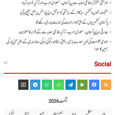
تاریخی مشترکہ دفاعی معاہدے پر پاکستان، سعودی عرب اور ترکیہ کومبارکباد
مقبوضہ جموں وکشمیر:بڈگام کے رہائشی کو سوشل میڈیا پوسٹس پر جیل بھیج دیا گیا
پاکستان کشمیریوں کے حق خودارادیت کی حمایت جاری رکھے گا
بھارتی میڈیا پاکستان، سعودی عرب، ترکیہ دفاعی معاہدے کے فوائد کا معترف
مودی حکومت کی خفیہ سودے بازی: میتی، ناگا اور کوکی زو کی رضامندی کے بغیر منی پور کی
زمین کا سودا
Social
Telegram
X
WhatsApp
WhatsApp
Telegram
Google
Facebook
RSS
Group
Group
Play
اگست 2026
پیر
منگل
بدھ
جمعرات
جمعہ
ہفتہ
اتوار