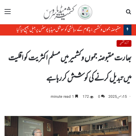
تلاش
مینو
پاکستان کشمیریوں کے حق خودارادیت کی حمایت جاری رکھے گا
آزاد کشمیر
بھارت مقبوضہ جموں وکشمیر میں مسلم اکثریت کو اقلیت
میں تبدیل کرنے کی کوشش کررہاہے
15 دسمبر, 2025
0
172
1 minute read