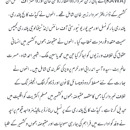
(KAWA)کے بانی رکن سردار ذوالفقار روشن خان اور وائسز آف جسٹس ان
کشمیرکے ڈائریکٹر سردار زبیر خان شامل تھے۔ انہوں نے کیڈٹ کالج پلندری،
پلندری بار کونسل اور میرپور یونیورسٹی آف سائنس اینڈ ٹیکنالوجی پلندری کیمپس
سمیت متعدد فورمز سے خطاب کیا۔ انہوں نے مقبوضہ جموں و کشمیر میں انسانی
حقوق کی خلاف ورزیوں کو اجاگر کیا جن میں محمد یاسین ملک، شبیر احمد شاہ، مسرت
عالم بٹ ،سیدہ آسیہ اندرابی اور خرم پرویزکی نظربندی شامل ہیں۔ انہوں نے
بھارت کے نئے مسلط کردہ ڈومیسائل قانون اور ڈیموگرافک انجینئرنگ کے
خلاف خبردار کیا جس کا مقصد مقبوضہ جموں وکشمیرمیں مسلم اکثریت کو اقلیت میں
تبدیل کرنا ہے۔ کیڈٹ کالج پلندری کے پرنسپل ریٹائرڈ بریگیڈیئرواجد قیوم پراچہ
نے وفد کو ادارے میں فراہم کی جارہی سہولیات اور مقبوضہ جموں و کشمیر کے طلبا