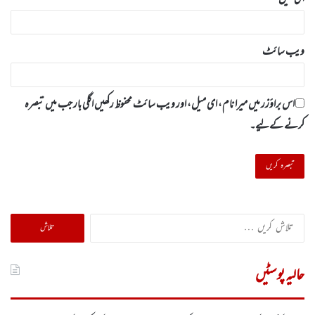
ویب‌ سائٹ
اس براؤزر میں میرا نام، ای میل، اور ویب سائٹ محفوظ رکھیں اگلی بار جب میں تبصرہ
کرنے کےلیے۔
تلاش
کریں
برائے:
حالیہ پوسٹیں