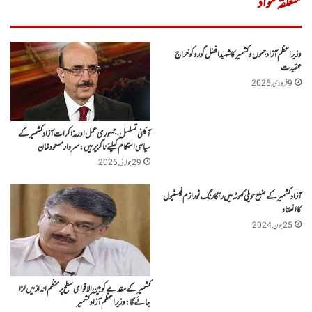
متعلقہ مواد
وزیر اعظم آزادجموں وکشمیر کا شہید افضل گورو کو خراج
عقیدت
9 فروری, 2025
آئینی تسلسل، جمہوری عمل اور مذاکرات آزاد کشمیر کے
سیاسی استحکام کیلئے ناگزیر ہیں: سردار مسعود خان
29 جولائی, 2026
آزاد کشمیر کے ضلع حویلی کہوٹہ میں رنگا رنگ ٹورازم فیسٹیول
کا انعقاد
25 جون, 2024
کشمیر کے مقدمے کو بین الاقوامی سطح پر منظم انداز میں لڑا
جائے گا: وزیر اعظم آزادکشمیر