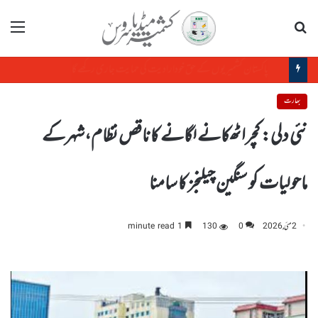
تلاش
مینو
پاکستان کشمیریوں کے حق خودارادیت کی حمایت جاری رکھے گا
بھارت
نئی دلی: کچرا ٹھکانے لگانے کا ناقص نظام،شہرکے
ماحولیات کو سنگین چیلنجز کا سامنا
2 مئی, 2026
0
130
1 minute read