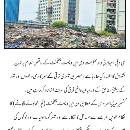
نئی دہلی:بھارتی دارلحکومت دہلی میں ویسٹ مینجمنٹ کے ناقص نظام پر شدید
تشویش کا اظہار کیا جا رہا ہے، مبصرین شہری ترقی کے سرکاری دعووں اور شہر
کے زمینی حقائق کے درمیان واضح فرق کی طرف اشارہ کر رہے ہیں۔
کشمیر میڈیا سروس کے مطابق دلی میں ویسٹ مینجمنٹ (کچرا ٹھکانے لگانے) کا
نظام طویل عرصے سے مسائل کا شکار ہے اور شہر کو ماحولیات اور لوگوں کی