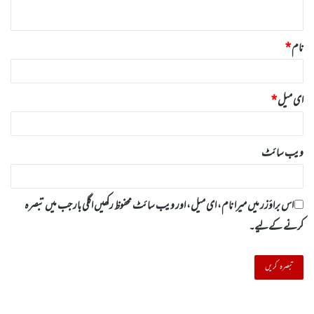
*
نام
*
ای میل
*
ویب‌ سائٹ
اس براؤزر میں میرا نام، ای میل، اور ویب سائٹ محفوظ رکھیں اگلی بار جب میں تبصرہ
کرنے کےلیے۔