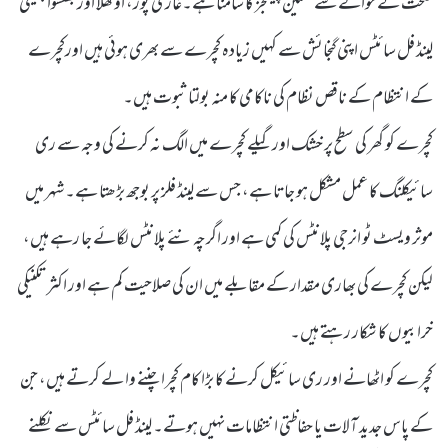
صحت کے حوالے سے سنگین چیلنجز کا سامنا ہے۔غازی پور، اوکھلا اور بھلسوا جیسی
لینڈ فل سائٹس اپنی گنجائش سے کہیں زیادہ کچرے سے بھری ہوئی ہیں اورکچرے
کے انتظام کے ناقص نظام کی ناکامی کا منہ بولتا ثبوت ہیں۔
کچرے کو گھر کی سطح پر خشک اور گیلے کچرے میں الگ نہ کرنے کی وجہ سے ری
سائیکلنگ کا عمل مشکل ہو جاتا ہے، جس سے لینڈ فلز پر بوجھ بڑھتا ہے۔ شہر میں
موثر ویسٹ ٹو انرجی پلانٹس کی کمی ہے اور اگرچہ نئے پلانٹس لگائے جا رہے ہیں،
لیکن کچرے کی بھاری مقدار کے مقابلے میں ان کی صلاحیت کم ہے اور اکثر تکنیکی
خرابیوں کا شکار رہتے ہیں۔
کچرے کو اٹھانے اور ری سائیکل کرنے کا بڑا کام کچرا چننے وا لے کرتے ہیں، جن
کے پاس جدید آلات یا حفاظتی انتظامات نہیں ہوتے۔ لینڈ فل سائٹس سے نکلنے