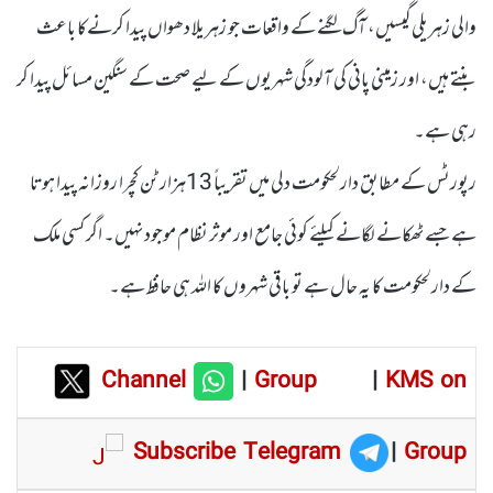
والی زہریلی گیسیں، آگ لگنے کے واقعات جو زہریلا دھواں پیدا کرنےکا باعث
بنتے ہیں، اور زمینی پانی کی آلودگی شہریوں کے لیے صحت کے سنگین مسائل پیدا کر
رہی ہے۔
رپورٹس کے مطابق دارلحکومت دلی میں تقریباً 13ہزار ٹن کچرا روزانہ پیدا ہوتا
ہے جسے ٹھکانے لگانے کیلئے کوئی جامع اور موثر نظام موجود نہیں۔ اگر کسی ملک
کے دارلحکومت کا یہ حال ہے تو باقی شہروں کا اللہ ہی حافظ ہے۔
Channel
|
Group
|
KMS on
Subscribe Telegram
|
Group