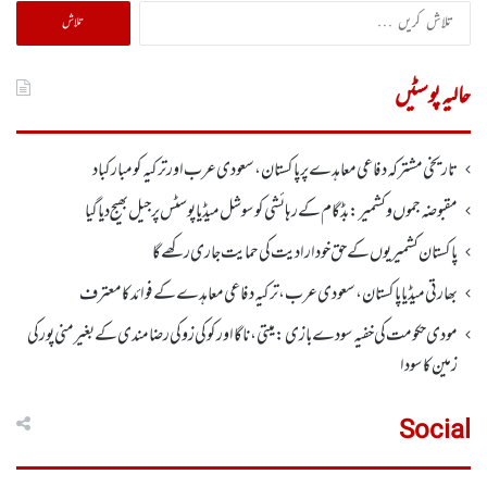
تلاش
کریں
برائے:
حالیہ پوسٹیں
تاریخی مشترکہ دفاعی معاہدے پر پاکستان، سعودی عرب اور ترکیہ کومبارکباد
مقبوضہ جموں وکشمیر:بڈگام کے رہائشی کو سوشل میڈیا پوسٹس پر جیل بھیج دیا گیا
پاکستان کشمیریوں کے حق خودارادیت کی حمایت جاری رکھے گا
بھارتی میڈیا پاکستان، سعودی عرب، ترکیہ دفاعی معاہدے کے فوائد کا معترف
مودی حکومت کی خفیہ سودے بازی: میتی، ناگا اور کوکی زو کی رضامندی کے بغیر منی پور کی
زمین کا سودا
Social