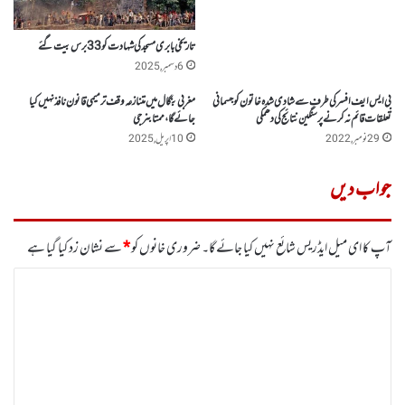
تاریخی بابری مسجد کی شہادت کو 33برس بیت گئے
6 دسمبر, 2025
بی ایس ایف افسر کی طرف سے شادی شدہ خاتون کو جسمانی
مغربی بنگال میں متنازعہ وقف ترمیمی قانون نافذ نہیں کیا
تعلقات قائم نہ کرنے پر سنگین نتائج کی دھمکی
جائے گا،ممتا بنر جی
29 نومبر, 2022
10 اپریل, 2025
جواب دیں
آپ کا ای میل ایڈریس شائع نہیں کیا جائے گا۔
ضروری خانوں کو
*
سے نشان زد کیا گیا ہے
ت
ب
ص
ر
ہ