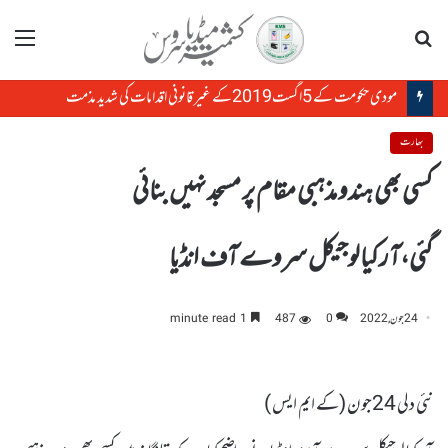
تلاش
مینو
مودی حکومت کے 5اگست2019کے غیر قانونی اقدامات کی شدید مذمت
بھارت
کسی بھی ہندو مذہبی مقام پر مسجد نہیں بنائی
گئی،آرکیالوجیکل سروے آف انڈیا
24 جون, 2022
0
487
1 minute read
نئی دلی 24جون (کے ایم ایس )