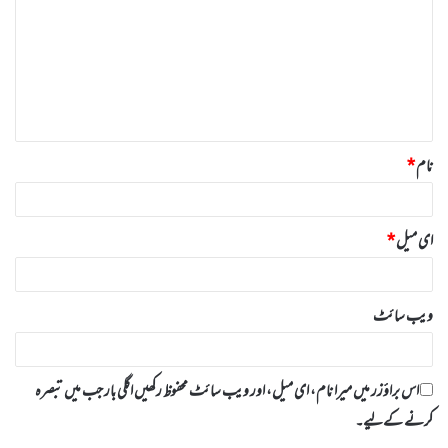
ص
ر
ہ
*
نام
*
ای میل
*
ویب‌ سائٹ
اس براؤزر میں میرا نام، ای میل، اور ویب سائٹ محفوظ رکھیں اگلی بار جب میں تبصرہ
کرنے کےلیے۔