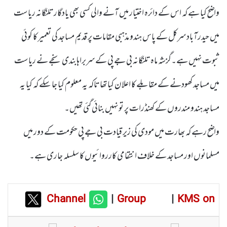
واضح کیا ہے کہ اس کے دائرہ اختیار میں آنے والی کسی بھی یادگار تلنگانہ ریاست
میں حیدرآباد سرکل کے پاس ہندو مذہبی مقامات پر قدیم مساجد کی تعمیر کا کوئی
ثبوت نہیں ہے۔گزشہ ماہ تلنگانہ بی جے پی کے سربراہابندی سنجے نے ریاست
میں مساجد کھودنے کے مقابلے کا اعلان کیا تھا تاکہ یہ معلوم کیا جا سکے کہ کیا یہ
مساجد ہندو مندروں کے کھنڈرات پر تو نہیں بنائی گئی تھیں۔
واضح رہے کہ بھارت میں مودی کی زیر قیادت بی جے پی حکومت کے دور میں
مسلمانوں اور مساجد کے خلاف انتقامی کارروائیوں کا سلسلہ جاری ہے۔
Channel
|
Group
|
KMS on