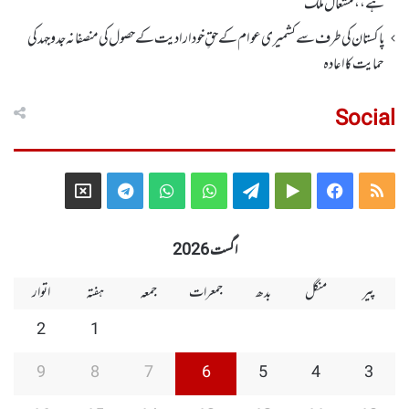
ہے،، مشعال ملک
پاکستان کی طرف سے کشمیری عوام کے حقِ خودارادیت کے حصول کی منصفانہ جدوجہد کی
حمایت کا اعادہ
Social
Telegram
X
WhatsApp
WhatsApp
Telegram
Google
Facebook
RSS
Group
Group
Play
اگست 2026
پیر
منگل
بدھ
جمعرات
جمعہ
ہفتہ
اتوار
2
1
9
8
7
6
5
4
3