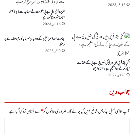
13 ستمبر, 2023
اترپردیش: بی جے پی حکومت نے مساجد سے لاﺅڈ سپیکر
اتارنا شروع کردیے
16 مارچ, 2023
بھارت اور اسرائیل کے درمیان سرمایہ کاری معاہدے پر
دستخط
9 ستمبر, 2025
اگنی پتھ فوجی میں بھرتی کی نہیں بی جے پی کے غنڈے
تیارکرنے کی اسکیم ہے: ممتابنر جی
20 جون, 2022
جواب دیں
آپ کا ای میل ایڈریس شائع نہیں کیا جائے گا۔
ضروری خانوں کو
*
سے نشان زد کیا گیا ہے
ت
ب