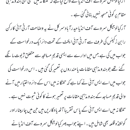
آرکیالوجیکل سروے آف انڈیا نے واضح کیاہے کہ تلنگانہ میں کسی بھی ہندو مذہبی
مقام پر کوئی مسجد نہیں بنائی گئی ہے ۔
آرکیالوجیکل سروے آف انڈیا حیدرآباد سرکل نے یہ وضاحت آر ٹی آئی کارکن
رابن زکیئس کی طرف سے آر ٹی آئی ایکٹ کے تحت دائر ایک درخواست کے
جواب میں کی ہے جس میں ادارے سے ایسی قدیم مساججد سے متعلق ژبوت مانگے
گئے تھے جو ہندو مذہبی مقامات یا مندروں پر تعمیر کی گئی ہیں ۔ اس درخواست کی
جواب میں اے ایس آئی نے کہا ہے کہ تلنگانہ میں اس کے دائرہ اختیار میں آنے
والی قدیم مساجد کے ہندو مذہبی مقامات پر تعمیر ہونے کا کوئی ثبوت نہیں ہے۔
تلنگانہ میں اے ایس آئی کے پاس تقریبا آٹھ یادگاریں ہیں جن میں چارمینار اور
گولکنڈہ قلعہ بھی شامل ہیں۔ اپنے جواب میںرکیالوجیکل سروے آف انڈیا نے