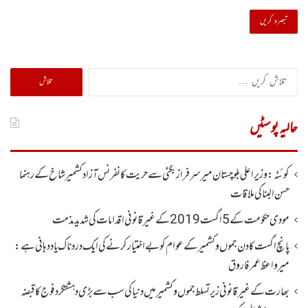
تلاش
کریں
برائے:
حالیہ پوسٹیں
کوئٹہ : وزیر اعلی بلوچستان میر سرفراز بگٹی سے حریت کانفرنس آزاد کشمیر شاخ کے رہنما
حسن البنا کی ملاقات
مودی حکومت کے 5اگست2019کے غیر قانونی اقدامات کی شدید مذمت
پانچ اگست کادن جموں و کشمیر کے عوام کو بے اختیار کرنے کی ایک دردناک یاد دہانی ہے:
میرواعظ عمر فاروق
بھارت کے غیر قانونی زیر تسلط جموں و کشمیر میں دنیا کی سب سے بڑی دہشتگرد فوج کا قبضہ