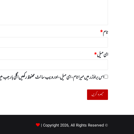
ہ
*
نام
*
ای میل
*
اس براؤزر میں میرا نام، ای میل، اور ویب سائٹ محفوظ رکھیں اگلی بار جب
© Copyright 2026, All Rights Reserved |