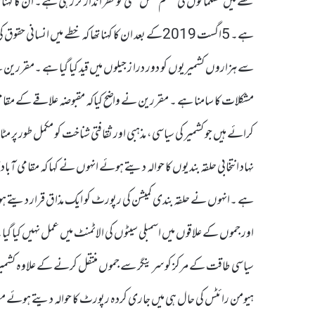
خطے میں مسلمانوں کی منظم نسل کشی کو نظر انداز کر رہی ہے۔ ان کا کہنا
ہے۔ 5اگست 2019کے بعد ان کا کہنا تھا کہ خطے میں 
مشکلات کا سامنا ہے ۔ مقررین نے واضح کیاکہ مقبوضہ علاقے کے مقام
کرائے ہیں جو کشمیر کی سیاسی، مذہبی اور ثقافتی شناخت کو مکمل طور پ
نہاد انتخابی حلقہ بندیوں کا حوالہ دیتے ہوئے انہوں نے کہا کہ مقامی آباد
ہے ۔انہوں نے حلقہ بندی کمیشن کی رپورٹ کو ایک مذاق قرار دیتے ہوئ
اور جموں کے علاقوں میں اسمبلی سیٹوں کی الاٹمنٹ میں عمل نہیں کیا گیا
سیاسی طاقت کے مرکز کو سرینگر سے جموں منتقل کرنے کے علاوہ کشمیری 
ہیومن رائٹس کی حال ہی میں جاری کردہ رپورٹ کا حوالہ دیتے ہوئے مقرر