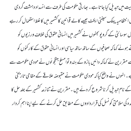
قلیت میں تبدیل کیا جاتا ہے۔ بھارتی حکومت کی طرف سے انسداد دہشت گردی
نتظامیہ پبلک سیفٹی ایکٹ جیسے کالے قوانین کا کشمیر میں کا غلط استعمال کر رہے
سوسائٹی کے گروپوںجنہوں نے کشمیر میں انسانی حقوق کی خلاف ورزیوں کو
ے ہوئے کہا کہ صحافیوں کے ساتھ ساتھ سیاسی اور انسانی حقوق کے کارکنوں کو
ے مقررین نے کہاکہ دائیں بازو کے ہندوتوامسلح جنگجو ئوں نے مودی حکومت سے
کیا ہے۔ انہوں نے واضح کیا کہ مودی حکومت نے مقبوضہ علاقے کے مقامی تاریخی
 نام تبدیل کر نا شروع کر دئے ہیں ۔مقررین نے تنازعہ کشمیر کے جلد حل کا
م متحدہ کی سلامتی کونسل کی قراردادوں کے مطابق حل کرنے کے لیے اپنا اہم کردار