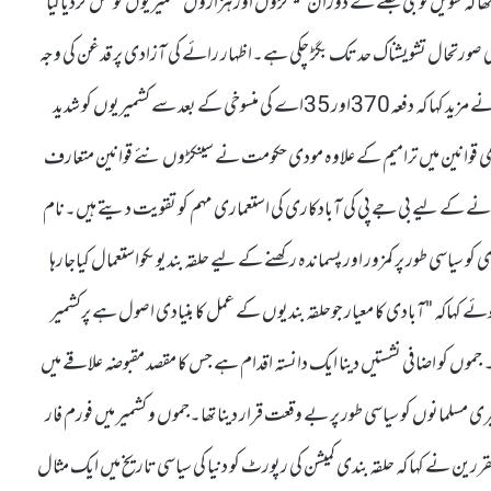
 تھا کہ طویل فوجی قبضے کے دوران سینکڑوں اور ہزاروں کشمیریوں کو قتل کردیاگیا
انسانی حقوق کی صورتحال تشویشناک حد تک بگڑ چکی ہے۔اظہار رائے کی آزادی پر قدغن کی وجہ
سے ہزاروں کشمیریوں کو دور درا ز جیلوں میں قید کیا گیا ہے ۔مقررین نے مزید کہا کہ دفعہ370اور 35اے کی منسوخی کے بعد سے کشمیریوں کو شدید
ی قوانین میں ترامیم کے علاوہ مودی حکومت نے سینکڑوں نئے قوانین متعارف
ر مٹانے کے لیے بی جے پی کی آبادکاری کی استعماری مہم کو تقویت دیتے ہیں۔نام
ی کو سیاسی طور پر کمزور اور پسماندہ رکھنے کے لیے حلقہ بندیوںکواستعمال کیاجارہا
ے کہاکہ "آبادی کا معیار جوحلقہ بندیوں کے عمل کا بنیادی اصول ہے پرکشمیر
۔ جموں کو اضافی نشستیں دینا ایک دانستہ اقدام ہے جس کا مقصد مقبوضہ علاقے میں
مسلمانوں کو سیاسی طور پر بے وقعت قرار دینا تھا۔جموں و کشمیر میں فورم فار
ین نے کہا کہ حلقہ بندی کمیشن کی رپورٹ کو دنیا کی سیاسی تاریخ میں ایک مثال