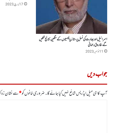
17 مارچ, 2023
اسرائیل اور بھارت کی نسل پرستانہ پالیسیوں کے سنگین نتائج نکلیں
گے، فاروق رحمانی
11 نومبر, 2023
جواب دیں
آپ کا ای میل ایڈریس شائع نہیں کیا جائے گا۔
ضروری خانوں کو
*
سے نشان زد کی
ت
ب
ص
ر