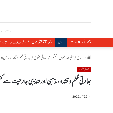
صفحہ او
دفعہ370کی بحالی کے لیے جدوجہد ہمارا حق ہے، التجا مفتی
ہفتہ, اگست 8 2026
تازہ ترین
سرورق
/
مقبوضہ جموں و کشمیر
/
انسانی حقوق
/
بھارتی ظلم و تشدد ، مذہبی
انسانی حقوق
بھارتی ظلم و تشدد ، مذہبی اور تہذیبی جارحیت سے
22 ستمبر, 2022