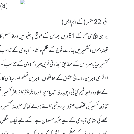
جنیوا 22 ستمبر (کے ایم ایس)
یو این ایچ سی آر کے 51ویں اجلاس کے موقع پر جنیوا 
قبضہ جموں وکشمیر میں بھارت فوج کے ظلم وتشدد، آبادی کے تناسب کو
کشمیرمیڈیاسروس کے مطابق ”بھارتی فوجی جبر، آبادی کے تناسب کو بگا
الاقوامی ماہرین، انسانی حقوق کے محافظوں، ماہرین تعلیم اور سیاسی
کے علاوہ راجہ فہیم کیانی، چوہدری محمد یاسین اور ایگزیکٹو ڈائریکٹر ک
تنازعہ کشمیر کی مختلف جہتوں پر روشنی ڈالتے ہوئے کہا کہ مقبوضہ کشمیر پر
خطے کی مقامی آبادی کے لیے جو کہ مسلمان ہے، کے لیے ایک سنگین خطرہ 