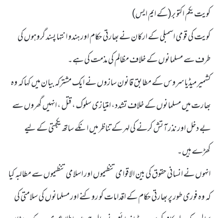
کویت یکم اکتو بر(کے ایم ایس)
کویت کی قومی اسمبلی کے ارکان نے بھارتی حکام اور ہندو انتہا پسند گروہوں کی
طرف سے مسلمانوں کے خلاف مظالم کی مذمت کی ہے۔
کشمیر میڈیا سروس کے مطابق قانون سازوں نے ایک مشترکہ بیان میں کہا کہ وہ
بھارت میں مسلمانوں کے خلاف تشدد، امتیازی سلوک ، قتل ، انہیں گھروں سے
بے دخل اور نذر آتش کرنے کی لہر کے تناظر میں انکے ساتھ یکجہتی کے لیے
کھڑے ہیں۔
انہوں نے انسانی حقوق کی بین الاقوامی تنظیموں اور اسلامی تنظیموں سے مطالبہ کیا
کہ وہ فوری طور پر بھارتی حکام کے اقدامات کو روکنے اور مسلمانوں کی سلامتی کی