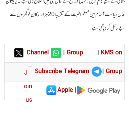
بحالی کے لیے کام کریں۔میڈیا ذرائع نے حال ہی میں اطلاع دی ہے کہ پریشان
حال ریاست آسام میں مسلم اقلیت کے تقریبا 20ہزار ارکان کو گھروں سے
بے دخل کر دیا گیا ہے ۔
Channel
|
Group
|
KMS on
Subscribe Telegram
|
Group
Apple
|