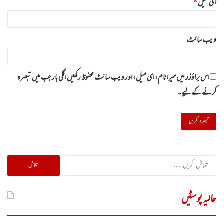
ای میل
*
ویب‌ سائٹ
اس براؤزر میں میرا نام، ای میل، اور ویب سائٹ محفوظ رکھیں اگلی بار جب میں تبصرہ
کرنے کےلیے۔
تلاش
کریں
برائے:
حالیہ پوسٹیں