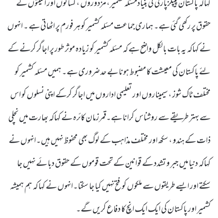
کہاکہ پاکستان پیپلزپارٹی کی بنیادمسئلہ کشمیر، مزدوروں ، کسانوں اور اقلیتوں کے
حقوق پر رکھی گئی ہے۔ ہماری جماعت مسئلہ کشمیر کو ہر فورم پر اٹھاتی ہے ۔ انہوں
نے کہاکہ یہ بات بالکل واضح ہے کہ مسئلہ کشمیر کو زیادہ موثر طور پر اجاگر کرنے کے
لئے پاکستان کی معیشت کا مضبوط ہونا بے حد ضروری ہے۔ ہمیں مسئلہ کشمیر کو
مختلف ٹاک شوز ، سیمیناروں اور تعلیمی اداروں میں اجاگر کرکے اپنی نسلوں کو اس
سے بہتر طریقے سے روشناس کرانا ہے۔قمرزمان کائرہ نے کہاکہ بھارت میں نچلی
ذات کے ہندو ، سکھ اور مختلف مذاہب کے لوگ بھی محفوظ نہیں ہیں۔انہوں نے
کہاکہ دنیا میں جبر و تشدد کے قوانین کے تحت قوموں کے حقوق دبا ئے نہیں جا
سکتے اور ایسے طریقوں سے ملکوں کو فتح نہیں کیا جا سکتا۔انہوں نے کہا کہ ہم ہمیشہ
کشمیر اور پاکستان کی ایک ایک انچ کا دفاع کریں گے۔