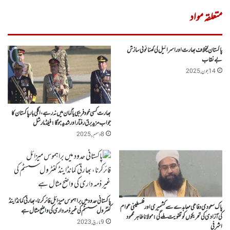
متعلقہ مواد
پاکستان کیخلاف بھارت اور اسرائیل کی گھنائونی سازش
بے نقاب
14 جون, 2025
بھارت کسی خود فریبی یا گمان میں نہ رہے، اگلی بار پاکستان کا
جواب مزید برق رفتار اور شدید ہو گا: فیلڈ مارشل
8 دسمبر, 2025
پاکستانی حدود میں براہموس میزائل فائرکرنا، بھارتی کمانڈاینڈ
پاک سعودی دفاعی معاہدے سے کشمیری اور فلسطینی عوام
کنٹرول سسٹم کی غیر ذمہ داری کی واضح مثال ہے
کی آزادی کی تحریکوں کو تقویت ملے گی: مولانا طاہر محمود
9 مارچ, 2023
اشرفی