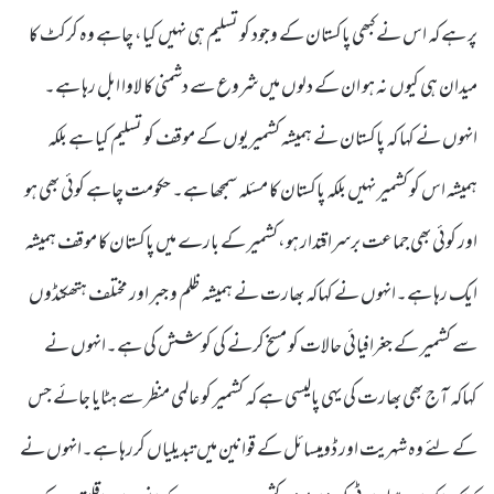
پر ہے کہ اس نے کبھی پاکستان کے وجود کو تسلیم ہی نہیں کیا، چاہے وہ کرکٹ کا
میدان ہی کیوں نہ ہو ان کے دلوں میں شروع سے دشمنی کا لاوا ابل رہا ہے۔
انہوں نے کہا کہ پاکستان نے ہمیشہ کشمیریوں کے موقف کو تسلیم کیا ہے بلکہ
ہمیشہ اس کو کشمیر نہیں بلکہ پاکستان کا مسئلہ سمجھا ہے۔ حکومت چاہے کوئی بھی ہو
اور کوئی بھی جماعت برسراقتدار ہو،کشمیر کے بارے میں پاکستان کا موقف ہمیشہ
ایک رہا ہے۔انہوں نے کہاکہ بھارت نے ہمیشہ ظلم و جبر اور مختلف ہتھکنڈوں
سے کشمیر کے جغرافیائی حالات کو مسخ کرنے کی کوشش کی ہے۔انہوں نے
کہاکہ آج بھی بھارت کی یہی پالیسی ہے کہ کشمیر کو عالمی منظر سے ہٹایا جائے جس
کے لئے وہ شہریت اور ڈومیسائل کے قوانین میں تبدیلیاں کررہا ہے۔انہوں نے