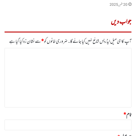
20 ستمبر, 2025
جواب دیں
آپ کا ای میل ایڈریس شائع نہیں کیا جائے گا۔
ضروری خانوں کو
*
سے نشان زد کیا گیا ہے
ت
ب
ص
ر
ہ
*
نام
*