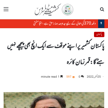
تلاش
مینو
دفعہ370کی بحالی کے لیے جدوجہد ہمارا حق ہے، التجا مفتی
پاکستان
پاکستان کشمیر پر اپنے موقف سے ایک انچ بھی پیچھے نہیں
ہٹے گا:قمر زمان کائرہ
25 اکتوبر, 2022
0
597
1 minute read