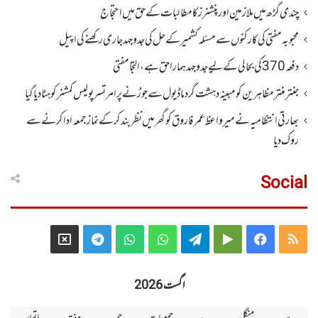
چندی گڑھ میں ملازمین اور پنشنرز کا مطالبات کے حق میں احتجاج
محبوبہ مفتی کی کارکنوں سے مسئلہ کشمیر کے حل کی جدوجہد جاری رکھنے کی اپیل
دفعہ370کی بحالی کے لیے جدوجہد ہمارا حق ہے، التجا مفتی
جنتر منتر مظاہرین کو مبینہ دہشت گرد ماڈیول سے جوڑنے پر امرتسر پولیس کمشنر کو ہٹا دیاگیا
بھارتی انتظامیہ نے میر واعظ عمر فاروق کو گھر میں نظر بندکر کے نماز جمعہ ادا کرنے سے
روک دیا
Social
Telegram
X
WhatsApp
WhatsApp
Telegram
Google
Facebook
RSS
Group
Group
Play
اگست 2026