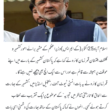
اسلام آباد25اکتوبر(کے ایم ایس )وزیراعظم کے مشیر برائے امورکشمیر و
گلگت بلتستان قمر زمان کائرہ نے کہا ہے کہ پاکستان کشمیرکے بارے میں اپنے
موقف پر ہمیشہ سے قائم ہے اور اس سے ایک انچ بھی پیچھے نہیں ہٹے گا۔
قمرزمان کائرہ نے یہ بات انسٹی ٹیوٹ آف ریجنیل اسٹڈیز میں ”کشمیر کے بھارت
سے الحاق کا تاریخی تناظر میں تجزیہ” کے موضوع پرایک تقریب سے خطاب
کرتے ہوئے کہی۔ انہوں نے کہا کہ پاکستان کے ساتھ بھارت کی دشمنی اسی بات