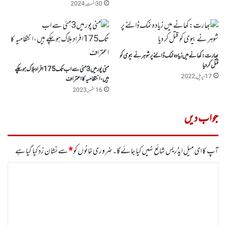
30 اگست, 2024
بھارت: کھانے میں زیادہ نمک ڈالنے پر شوہر نے بیوی کو
قتل کر دیا
منی پورمیں3مئی سے اب تک175افراد ہلاک ہوچکے
17 اپریل, 2022
ہیں، انتظامیہ کا اعتراف
16 ستمبر, 2023
جواب دیں
آپ کا ای میل ایڈریس شائع نہیں کیا جائے گا۔
ضروری خانوں کو
*
سے نشان زد کیا گیا ہے
ت
ب
ص
ر