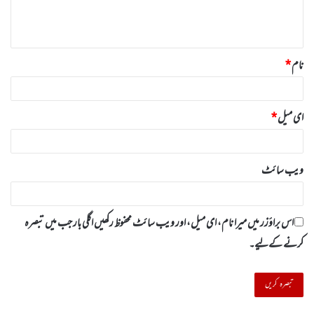
ہ
*
نام
*
ای میل
*
ویب‌ سائٹ
اس براؤزر میں میرا نام، ای میل، اور ویب سائٹ محفوظ رکھیں اگلی بار جب میں تبصرہ
کرنے کےلیے۔