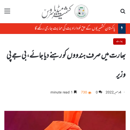
تلاش
مینو
پاکستان کشمیریوں کے حق خودارادیت کی حمایت جاری رکھے گا
بھارت
بھارت میں صرف ہندووں کو رہنے دیا جائے، بی جے پی
وزیر
4 دسمبر, 2022
0
730
1 minute read