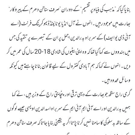
بنایا گیا کہ ”مذہب کی بنیاد پر تقسیم“ کے دوران ”صرف سناتن دھرم کے پیروکار“
بھارت میں موجود رہیں۔انہوں نے آل انڈیا یونائیٹڈ ڈیموکریٹک فرنٹ (اے
آئی ڈی یو ایف) کے سربراہ بدرالدین اجمل پر ان کے تبصرے پر تنقید کی جس
میں ہندووں سے کہا گیا تھا کہ وہ اپنی بیٹیوں کی شادی 18-20 سال کی عمر میں کر
دیں۔ انہوں نے کہا کہ ہم آبادی کنٹرول کے لیے قانون بنانا چاہتے ہیں کیونکہ
وسائل محدود ہیں۔
گری راج سنگھ جو بھارت کے دیہی ترقی اور پنچایتی راج کے وزیر ہیں، نے کہا
ہمیں بدرالدین اور اے آئی ایم آئی ایم کے سربراہ اسد الدین اویسی جیسے لوگوں
کے ساتھ بدسلوکی کا سامنا نہیں کرنا پڑتا اگر یہ یقینی بنایا جاتا کہ صرف سناتن دھرم