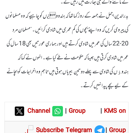
کے ماننے والے ہی بھارت میں رہیں گے۔
بدرالدین اجمل نے جمعہ کے روز کہا تھا کہ ہندوو¿ں کو چاہیے کہ وہ مسلمانوں
کی پیروی کریں کہ وہ اپنے بچوں کی کم عمری میں شادی کرائیں۔ ”مسلمان مرد
20-22 سال کی عمر میں شادی کرتے ہیں اور ہماری عورتیں بھی 18 سال کی
عمر میں شادی کرتی ہیں جیسا کہ حکومت نے طے کیا ہے۔ انہوں نے کہا کہ
ہندوﺅں کی شادی سے پہلے دو تین بیویاں ہوتی ہیں تاہم وہ اخراجات کو بچانے
کے لیے بچے پیدا نہیں کرتے۔
Channel
|
Group
|
KMS on
Subscribe Telegram
|
Group