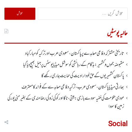
تلاش
کریں
برائے:
حالیہ پوسٹیں
تاریخی مشترکہ دفاعی معاہدے پر پاکستان، سعودی عرب اور ترکیہ کومبارکباد
مقبوضہ جموں وکشمیر:بڈگام کے رہائشی کو سوشل میڈیا پوسٹس پر جیل بھیج دیا گیا
پاکستان کشمیریوں کے حق خودارادیت کی حمایت جاری رکھے گا
بھارتی میڈیا پاکستان، سعودی عرب، ترکیہ دفاعی معاہدے کے فوائد کا معترف
مودی حکومت کی خفیہ سودے بازی: میتی، ناگا اور کوکی زو کی رضامندی کے بغیر منی پور کی
زمین کا سودا
Social