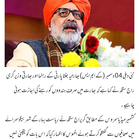
نئی دہلی 04 دسمبر (کے ایم ایس) بھارتیہ جنتا پارٹی کے رہنما اور بھارتی وزیر گری
راج سنگھ نے کہا ہے کہ بھارت میں صرف ہندووں کو رہنے کی اجازت ہونی
چاہیے۔
کشمیرمیڈیاسروس کے مطابق گریراج سنگھ نے ریاست بہار کے شہر بیگوسرائے
میں صحافیوں سے گفتگو کرتے ہوئے افسوس کا اظہار کیا کہ اس بات کو یقینی نہیں