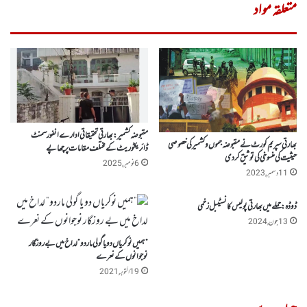
متعلقہ مواد
مقبوضہ کشمیر :بھارتی تحقیقاتی ادارے انفورسمنٹ
بھارتی سپریم کورٹ نے مقبوضہ جموں و کشمیر کی خصوصی
ڈائریکٹوریٹ کے مختلف مقامات پر چھاپے
حیثیت کی منسوخی کی توثیق کردی
6 نومبر, 2025
11 دسمبر, 2023
ڈوڈہ :حملے میں بھارتی پولیس کانسٹیبل زخمی
13 جون, 2024
”ہمیں نوکریاں دو یا گولی ماردو” لداخ میں بے روزگار
نوجوانوں کے نعرے
19 اکتوبر, 2021