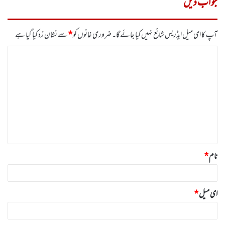
جواب دیں
آپ کا ای میل ایڈریس شائع نہیں کیا جائے گا۔
ضروری خانوں کو
*
سے نشان زد کیا گیا ہے
ت
ب
ص
ر
ہ
*
نام
*
ای میل
*