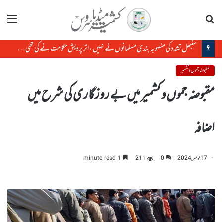
تلاش
مینو
سنبھل تشدد کی منصوبہ بندی مسلمانوں نے نہیں ، اتر پردیش حکومت نے کی تھی، رکن پارلیمنٹ
مقبوضہ جموں و کشمیر
مقبوضہ جموں و کشمیر میں بے روز گاری کی شرح میں
اضافہ
17 نومبر, 2024
0
211
1 minute read