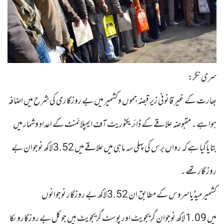
سری نگر:
بھارت کے غیر قانونی زیر قبضہ جموں وکشمیر میں بے روزگاری کی شرح میں اضافہ
ہوا ہے۔ مقبوضہ علاقے کے ڈائریکٹوریٹ آف ایمپلائمنٹ کے اعداد وشمار میں
بتایاگیا ہے کہ رواں برس کی پہلی سہ ماہی میں علاقے میں 3.52لاکھ نوجوان بے
روز گارتھے۔
کشمیر میڈیاسروس کے مطابق ان 3.52لاکھ بے روزگار نوجوانوں
میں 1.09لاکھ نوجوان گریجویٹ اور پوسٹ گریجویٹ ہیں جو کل بے روزگاروںکا