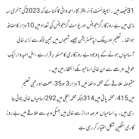
31فیصد ہیں ۔ایمپلائمنٹ ڈائر یکٹر نثار احمد وانی کا کہنا ہے کہ 2023کی آخری سہ
ماہی میں بے روزگار گریجویٹس اور پوسٹ گریجویٹس کی تعداد میں 10ہزار کا اضافہ
ہوا تھا ۔ تعلیم اور پبلک ایڈمنسٹریشن جیسے شعبوں میں تین لاکھ سے زائد خالی
آسامیاں ہونے کے باوجود بے روزگاری کا مسئلہ برقرار ہے ، اہل امیدوار ایک
طویل عرصے سے ان خالی اسامیوںکے انتظار میں ہیں ۔
مقبوضہ علاقے کے محکمہ داخلہ میں 1ہزار 3سو 35،صحت اور طبی تعلیم
میں 415، محکمہ پانی میں 314جبکہ محکمہ بجلی میں 292اسامیاں خالی بتائی جا
رہی ہیں۔ یہ اسامیاں عرصہ دراز سے خالی ہیں جسکی وجہ سے علاقے میں بے روز
گاری سنگین شکل اختیار کر رہی ہے