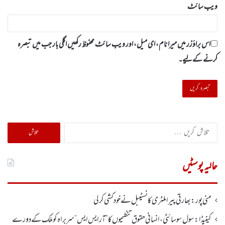
ویب‌ سائٹ
اس براؤزر میں میرا نام، ای میل، اور ویب سائٹ محفوظ رکھیں اگلی بار جب میں تبصرہ
کرنے کےلیے۔
تلاش
کریں
برائے:
حالیہ پوسٹیں
منی پور: بھارتی پیرا ملٹری کانسٹیبل نے خود کشی کر لی
کینیڈا: سول سوسائٹی ، انسانی حقوق تنظیموں کا ”آر ایس ایس” سربراہ کو ملک کے دورے