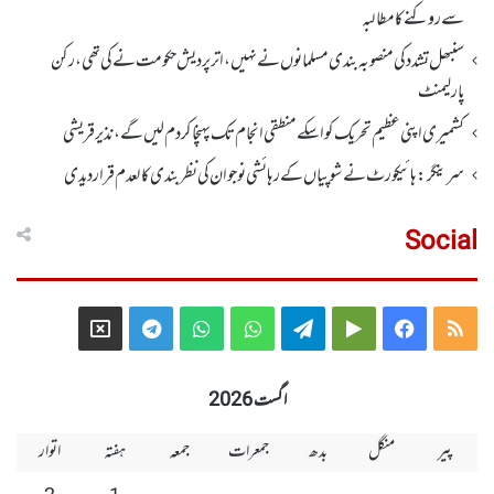
سے روکنے کا مطالبہ
سنبھل تشدد کی منصوبہ بندی مسلمانوں نے نہیں ، اتر پردیش حکومت نے کی تھی، رکن
پارلیمنٹ
کشمیری اپنی عظیم تحریک کو اسکے منطقی انجام تک پہنچا کر دم لیں گے، نذیر قریشی
سرینگر:ہائیکورٹ نے شوپیاں کے رہائشی نوجوان کی نظربندی کالعدم قرار دیدی
Social
Telegram
X
WhatsApp
WhatsApp
Telegram
Google
Facebook
RSS
Group
Group
Play
اگست 2026
پیر
منگل
بدھ
جمعرات
جمعہ
ہفتہ
اتوار