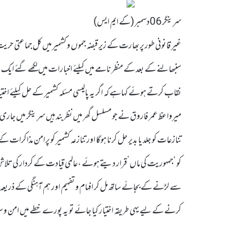
سرینگر 06دسمبر (کے ایم ایس)
سنبھالنے کے بعد کے منظر نامے میں کیلئے اخبارات میں لکھے گئے ایک 
نقاب کرتے ہوئے کہاہے کہ اگر یہ پالیسی مسئلہ کشمیر کے حل کیلئے اخت
میرواعظ عمر فاروق نے جو مسلسل گھر میں نظربند ہیں سرینگر میں جاری ا
تنازعات کو جلد یا بدیر حل کرنا ہوگا اور تنازعہ کشمیر کو پرامن مذ
کو ‘جمہوریت کی ماں’قرار دیتے ہوئے ،عالمی قیادت کے کردار کی تلاش ا
سے لڑنے کے بجائے ساتھ مل کر افہام و تفہیم اور ہم آہنگی کے ذریعہ ح
کرنے کے لیے یہی طریقہ اختیار کیا جائے تو یہ پورے خطے میں امن و سلا