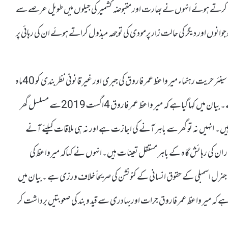
بصرہ کرتے ہوئے انہوں نے بھارت اور مقبوضہ کشمیر کی جیلوں میں طویل عرصے سے
وجوانوں اور دیگر کی حالت زار پرمودی کی توجھہ مبذول کراتے ہوئے ان کی رہائی پر
ادھر کل جماعتی حریت کانفرنس نے سرینگر سے جاری ایک بیان میں سینئر حریت رہنماء میر واعظ عمر فاروق کی جبری اور غیر قانونی نظر بندی کو 40ماہ
مکمل ہونے کے موقع پر انکی فوری اور غیر مشروط رہائی کا مطالبہ کیا ہے۔ بیان میں کہا گیاہے کہ میر واعظ عمر فاروق 4اگست 2019سے مسلسل گھر
ہیں۔ انہیں نہ تو گھر سے باہر آنے کی اجازت ہے اور نہ ہی ملاقات کیلئے آنے
ر ان کی رہائش گاہ کے باہر مستقل تعینات ہیں۔انہوں نے کہاکہ میرواعظ کی
 کی جنرل اسمبلی کے حقوق انسانی کے کنونشن کی صریحاً خلاف ورزی ہے ۔بیان میں
 کہ میر واعظ عمر فاروق جرات اوربہادری سے قید و بند کی صعوبتیں برداشت کر