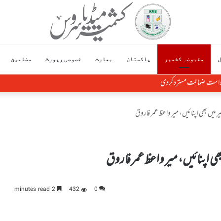
ل
مقبوضہ کشمیر
پاکستان
بھارت
خصوصی رپورٹ
مضامین
خواست ضمانت مسترد کردی
2 minutes read
432
0