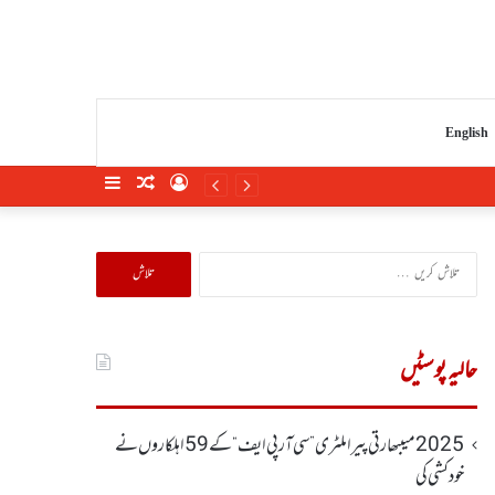
English
Sidebar
Random
Log
Article
In
تلاش
کریں
برائے:
حالیہ پوسٹیں
2025 میںبھارتی پیرا ملٹری ”سی آر پی ایف“ کے 59 اہلکاروں نے
خودکشی کی