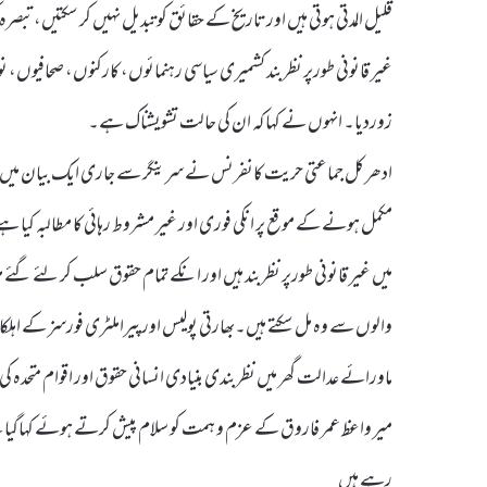
قلیل المدتی ہوتی ہیں اور تاریخ کے حقائق کو تبدیل نہیں کر سکتیں،ت
غیر قانونی طورپر نظربند کشمیری سیاسی رہنمائوں، کارکنوں، صحافیوں، ن
زوردیا۔ انہوں نے کہا کہ ان کی حالت تشویشناک ہے۔
میں غیر قانونی طورپر نظربند ہیں اور انکے تمام حقوق سلب کر لئے گئے 
والوں سے وہ مل سکتے ہیں۔بھارتی پولیس اورپیراملٹری فورسز کے اہلکا
ماورائے عدالت گھر میں نظربندی بنیادی انسانی حقوق اور اقوام متحدہ
میر واعظ عمر فاروق کے عزم و ہمت کو سلام پیش کرتے ہوئے کہاگیا ہے
رہے ہیں