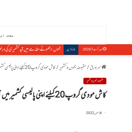
صفحہ او
جموں :جھوٹے مقدمے میں قید کشمیری کی در
جمعہ, اگست 7 2026
تازہ ترین
سرورق
/
مقبوضہ جموں و کشمیر
/
کاش مودی گروپ20کیلئے اپنی پالیسی کشمیر میں بھی اپنائیں، میر واعظ عمر فاروق
مقبوضہ جموں و کشمیر
کاش مودی گروپ20کیلئے اپنی پالیسی کشمیر میں بھی اپنائیں، میر واعظ عمر فاروق
6 دسمبر, 2022