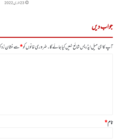
23 جنوری, 2022
جواب دیں
آپ کا ای میل ایڈریس شائع نہیں کیا جائے گا۔
ضروری خانوں کو
*
سے نشان زد کی
ت
ب
ص
ر
ہ
*
نام
*