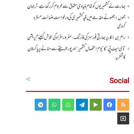
بھارت نے کشمیریوں کو تمام بنیادی حقوق سے محروم کر رکھا ہے، ترجمان
جموں :جھوٹے مقدمے میں قید کشمیری کی درخواست ضمانت مسترد
کردی
رام بن : کار پربھارتی فورسز کی فائرنگ،مفرور افراد کی تلاش کیلئے آپریشن
”ڈی ایف پی “ کا ” یوم استحصال کشمیر “ بھر پور طریقے سے منانے پر پاکستان
کا شکریہ
Social
Telegram
WhatsApp
WhatsApp
Telegram
Google
Facebook
RSS
Group
Group
Play
X