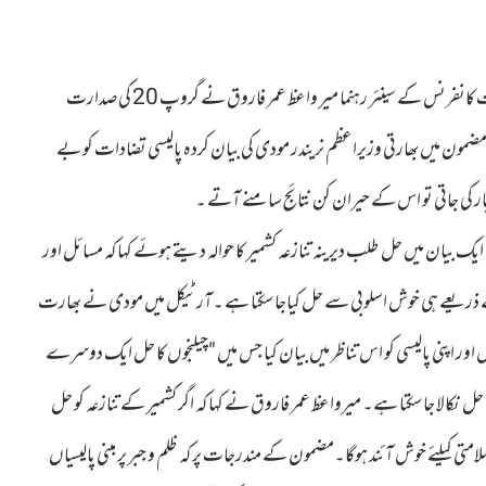
غیر قانونی طور پر بھارت کے زیر قبضہ جموں و کشمیر میں کل جماعتی حریت کانفرنس کے سینئر رہنما میر واعظ عمر فاروق نے گروپ 20 کی صدارت
مضمون میں بھارتی وزیراعظم نریندر مودی کی بیان کردہ پالیسی تضادات کو بے
یار کی جاتی تو اس کے حیران کن نتائج سامنے آتے ۔
یک بیان میں حل طلب دیرینہ تنازعہ کشمیر کا حوالہ دیتے ہوئے کہا کہ مسائل اور
اکرات کے ذریعے ہی خوش اسلوبی سے حل کیاجاسکتا ہے ۔آرٹیکل میں مودی نے بھارت
ور اپنی پالیسی کو اس تناظر میں بیان کیا جس میں "چیلنجوں کا حل ایک دوسرے
ل نکالا جاسکتا ہے۔ میرواعظ عمر فاروق نے کہا کہ اگر کشمیر کے تنازعہ کو حل
متی کیلئے خوش آئند ہوگا۔مضمون کے مندرجات پر کہ ظلم و جبر پر مبنی پالیسیاں