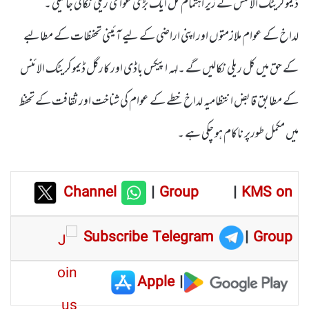
ڈیموکریٹک الائنس کے زیر اہتمام کل ایک بڑی عوامی ریلی نکالی جائیگی ۔
لداخ کے عوام ملازمتوں اور اپنی اراضی کے لیے آئینی تحفظات کے مطالبے
کے حق میں کل ریلی نکالیں گے ۔لہہ اپیکس باڈی اور کارگل ڈیموکریٹک الائنس
کے مطابق قابض انتظامیہ لداخ خطے کے عوام کی شناخت اور ثقافت کے تحفظ
میں مکمل طورپر ناکام ہو چکی ہے ۔
Channel
|
Group
|
KMS on
Subscribe Telegram
|
Group
Apple
|