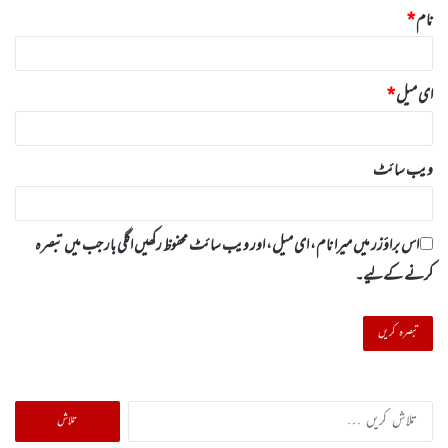
نام
*
ای میل
*
ویب‌ سائٹ
اس براؤزر میں میرا نام، ای میل، اور ویب سائٹ محفوظ رکھیں اگلی بار جب میں تبصرہ
کرنے کےلیے۔
تلاش
کریں