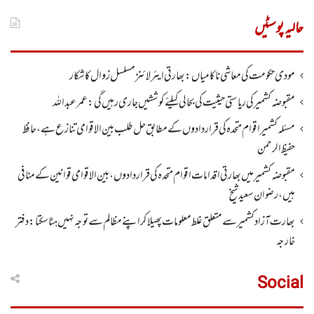
برائے:
حالیہ پوسٹیں
مودی حکومت کی معاشی ناکامیاں: بھارتی ایئرلائنز مسلسل زوال کا شکار
مقبوضہ کشمیر کی ریاستی حیثیت کی بحالی کیلئے کوششیں جاری رہیں گی: عمر عبداللہ
مسئلہ کشمیر اقوام متحدہ کی قراردادوں کے مطابق حل طلب بین الاقوامی تنازع ہے، حافظ
حفیظ الرحمن
مقبوضہ کشمیر میں بھارتی اقدامات اقوام متحدہ کی قراردادوں، بین الاقوامی قوانین کے منافی
ہیں،رضوان سعید شیخ
بھارت آزاد کشمیر سے متعلق غلط معلومات پھیلا کر اپنے مظالم سے توجہ نہیں ہٹا سکتا: دفتر
خارجہ
Social