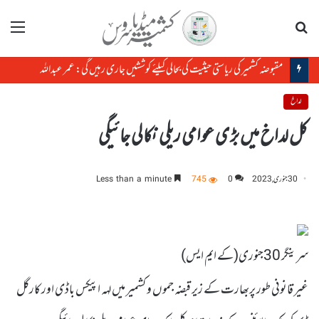
تلاش
مینو
مقبوضہ کشمیر کی ریاستی حیثیت کی بحالی کیلئے کوششیں جاری رہیں گی: عمر عبداللہ
لداخ
کل لداخ میں بڑی عوامی ریلی نکالی جائیگی
30 جنوری, 2023
0
745
Less than a minute
سرینگر 30جنوری(کے ایم ایس)
غیر قانونی طور پربھارت کے زیر قبضہ جموں و کشمیر میں لہہ اپیکس باڈی اور کارگل