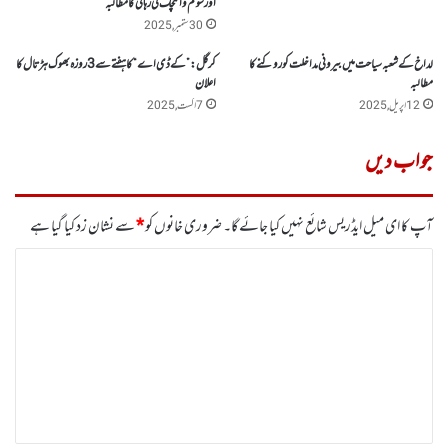
اور سونم وانگچک کی رہائی کا مطالبہ
30 ستمبر, 2025
لداخ کے شعبہ سیاحت میں بیرونی مداخلت کو روکنے کا
کرگل :”کے ڈی اے“ کا ہفتے سے 3روز ہ بھوک ہڑتال کا
مطالبہ
اعلان
12 اپریل, 2025
7 اگست, 2025
جواب دیں
آپ کا ای میل ایڈریس شائع نہیں کیا جائے گا۔
ضروری خانوں کو
*
سے نشان زد کیا گیا ہے
ت
ب
ص
ر
ہ
*