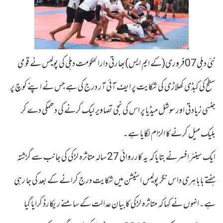
نئی دہلی07فروری(کے ایم ایس)بھارتی دارالحکومت دہلی کی پولیس نے قومی
سطح کی کبڈی کھلاڑی کی شکایت پر ایف آئی آر درج کی ہے جس نے اپنے کوچ پر
جنسی زیادتی اور سوشل میڈیا پر اس کی نجی تصاویر لیک کرنے کی دھمکی دے کر
بلیک میل کرنے کا الزام لگایا ہے۔
ایک سینئر افسر نے بتایا کہ یہ کارروائی 27 سالہ متاثرہ لڑکی کی جانب سے گزشتہ
ہفتے بابا ہری داس نگر پولیس اسٹیشن میں شکایت درج کرانے کے بعد کی جا رہی
ہے۔انہوں نے کہا کہ متاثرہ لڑکی کا بیان عدالت کے سامنے ریکارڈ کرایا گیا