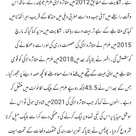
ہے۔شکایت کے مطابق 2012 میں متاثرہ لڑکی ملزم جوگیندر کے ساتھ اس
وقت رابطے میں آئی جب وہ اسے مغربی دہلی میں منڈکا کے قریب ہیرانکڈنا میں
کبڈی مقابلے کے لیے تربیت دے رہا تھا۔ شکایت میں مزید کہا گیا کہ مارچ
2015 میں ملزم نے متاثرہ لڑکی کی عصمت دری کی اور اسے دھمکانے کی
کوشش کی۔افسر نے بتایاکہ بعد میں2018میں ملزم نے متاثرہ لڑکی کو قومی
مقابلے میں اپنی جیت کے نتیجے میں ملنے والے معاوضے کا کچھ حصہ دینے پر مجبور کیا۔
جس کے بعد اس نے 43.5لاکھ روپے ملزم کے بینک اکائونٹ میں منتقل کر
دیے۔ انہوں نے کہا کہ جب متاثرہ لڑکی کی 2021میں شادی ہوئی تو اس نے
سوشل میڈیا پر اس کی نجی تصاویر لیک کرنے کی دھمکی دے کر اسے بلیک میل کرنا
شروع کر دیا۔پولیس نے بتایا کہ تعزیرات ہند کی مختلف دفعات کے تحت ایف