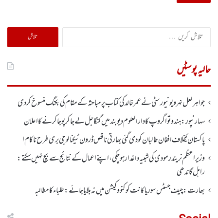
تلاش
کریں
برائے:
حالیہ پوسٹیں
جواہر لعل نہرو یونیورسٹی نے عمر خالدکی کتاب پر مباحثہ کے مقام کی بکنگ منسوخ کر دی
سہارنپور: ہندو تواگروپ کا دارالعلوم دیوبند میں گنگا جل لے جا کر پوجا کرنے کا اعلان
پاکستان کیخلاف افغان طالبان کو دی گئی بھارتی ناقص ڈرون ٹیکنالوجی بری طرح ناکام ا
وزیر اعظم نریندر مودی کی شبیہ داغدار ہو چکی ، اپنے اعمال کے نتائج سے بچ نہیں سکتے:
راہل گاندھی
بھارت: چیف جسٹس سوریا کانت کو کنووکیشن میں نہ بلایا جائے: طلباءکا مطالبہ