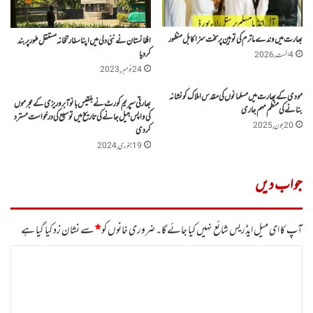
بھارت میں وندے ماترم کی توہین پر سخت سزا کا بل منظور
افغانستان نے نئی دلی میں اپنا سفارتخانہ مستقل طور پر بند
کردیا
4 اگست, 2026
24 نومبر, 2023
مودی کے بھارت میں مسلمانوں کی مقدس املاک کو نشانہ
بھارتی سپریم کورٹ نے بلقیس بانو آبروریزی کے مجرموں
بنانے کی منظم مہم جاری
کی واپس جیل جانے کی تاریخ میں توسیع کی درخواست مسترد
20 جون, 2025
کر دی
19 جنوری, 2024
جواب دیں
آپ کا ای میل ایڈریس شائع نہیں کیا جائے گا۔
ضروری خانوں کو
*
سے نشان زد کیا گیا ہے
ت
ب
ص