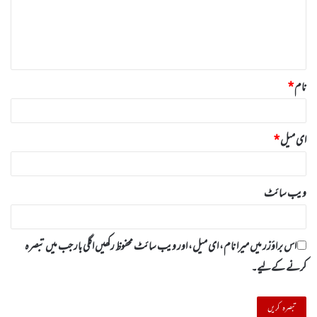
ر
ہ
*
نام
*
ای میل
*
ویب‌ سائٹ
اس براؤزر میں میرا نام، ای میل، اور ویب سائٹ محفوظ رکھیں اگلی بار جب میں تبصرہ
کرنے کےلیے۔