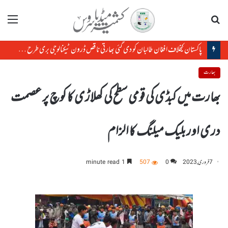
تلاش
مینو
پاکستان کیخلاف افغان طالبان کو دی گئی بھارتی ناقص ڈرون ٹیکنالوجی بری طرح ناکام ا
بھارت
بھارت میں کبڈی کی قومی سطح کی کھلاڑی کا کوچ پر عصمت
دری اور بلیک میلنگ کا الزام
7 فروری, 2023
0
507
1 minute read