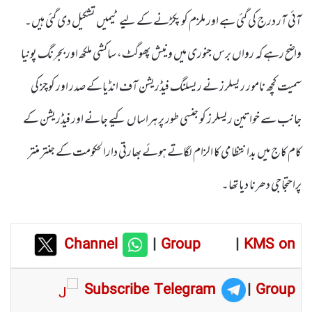
آئی آر درج کی گئی ہے اور ملزم کو پکڑنے کے لیے ٹیمیں تشکیل دی گئی ہیں۔
واضح رہے کہ رواں برس جنوری میں ونیش پھوگٹ، ساکشی ملکھ اور بجرنگ پونیا
سمیت کچھ نامور ریسلرز نے ریسلنگ فیڈریشن آف انڈیاکے صدر اور کوچز کی
جانب سے خواتین ریسلرز کو جنسی طور پر ہراساں کیے جانے اور فیڈریشن کے
کام کاج میں بدانتظامی کا الزام لگاتے ہوئے بھارتی دارالحکومت کے جنتر منتر
پراحتجاجی دھرنا دیا تھا۔
Channel
|
Group
|
KMS on
Subscribe Telegram
|
Group