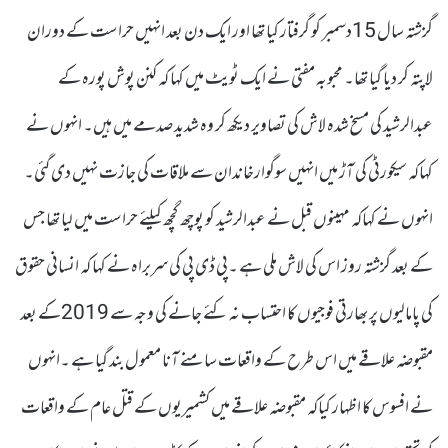
گزشتہ سال 15دسمبر کو گرفتار کیا تھا اور ایک دن بعد انہیں حراست کے دوران
لاپتہ کر دیا گیا تھا۔ محبوبہ مفتی نے ایک ٹویٹ میں کہا کہ کنن پوش پورہ کے
عبدالرشید کی مسخ شدہ لاش کی تصاویر دیکھ کر وہ شدید صدمے میں ہیں۔ انہوں نے
کہاکہ سیکورٹی کی آڑ میں انہیں سوگوارخاندان سے ملاقات کی جازت نہیں دی گئی۔
انہوں نے کہاکہ مہینوں قبل نے عبدالرشید کو پوچھ گچھ کیلئے حراست میں لیا تھا جس
کے بعد گزشتہ روز اس کی لاش ملی ہے ۔پی ڈی پی کی سربراہ نے کہا کہ انسانی حقوق
کی پامالیوں پر بھارتی فوجیوں کا احتساب نہ کئے جانے کی وجہ سے 2019کے بعد
مقبوضہ علاقے میں اس طرح کے واقعات سامنے آنا معمول بند گیا ہے ۔انہوں
نے افسوس کا اظہار کیاکہ مقبوضہ علاقے میں کشمیریوں کے قتل عام کے واقعات