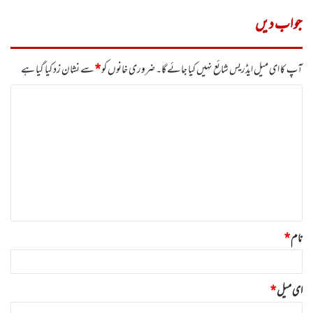
جواب دیں
آپ کا ای میل ایڈریس شائع نہیں کیا جائے گا۔
ضروری خانوں کو
*
سے نشان زد کیا گیا ہے
ت
ب
ص
ر
ہ
*
نام
*
ای میل
*