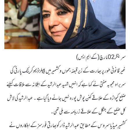
سرینگر02مارچ(کے ایم ایس)
غیر قانونی طور پر بھارت کے زیر قبضہ جموں و کشمیرمیں پیپلز ڈیموکریٹک پارٹی کی
سربراہ محبوبہ مفتی نے کہا ہے کہ انہیں شہیدعبدالرشید کے اہلخانہ سے ملاقات کیلئے
ضلع کپواڑہ کے علاقے کنن پوش پورہ نہیں جانے دیا گیاہے ۔ عبدالرشید کی لاش
کل ضلع کے جنگل کے علاقے زرہامہ سے ملی تھی۔
کشمیر میڈیا سروس کے مطابق عبدالرشید ڈار کوبھارتی فورسز کے اہلکاروں نے