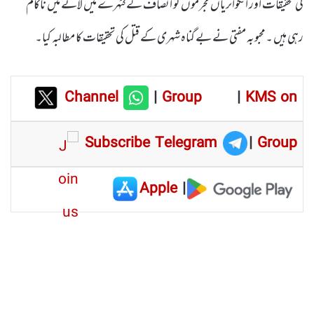
کی تحقیقات اور انکوائریاں مجرموں کو انصاف کے کٹہرے میں لانے میں ناکام
رہی ہیں ۔محبوبہ مفتی نے بے گناہ شہری کے قتل کی تحقیقات کا مطالبہ کیا۔
Channel
|
Group
|
KMS on
Subscribe Telegram
|
Group
Apple
|