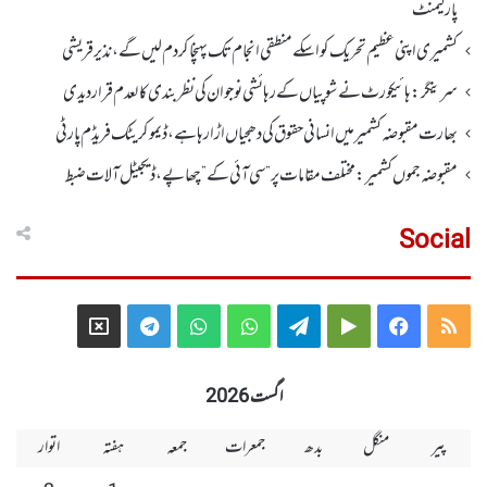
پارلیمنٹ
کشمیری اپنی عظیم تحریک کو اسکے منطقی انجام تک پہنچا کر دم لیں گے، نذیر قریشی
سرینگر:ہائیکورٹ نے شوپیاں کے رہائشی نوجوان کی نظربندی کالعدم قرار دیدی
بھارت مقبوضہ کشمیر میں انسانی حقوق کی دھجیاں اڑا رہا ہے، ڈیموکریٹک فریڈم پارٹی
مقبوضہ جموں کشمیر:مختلف مقامات پر ”سی آئی کے” چھاپے، ڈیجیٹل آلات ضبط
Social
Telegram
X
WhatsApp
WhatsApp
Telegram
Google
Facebook
RSS
Group
Group
Play
اگست 2026
پیر
منگل
بدھ
جمعرات
جمعہ
ہفتہ
اتوار