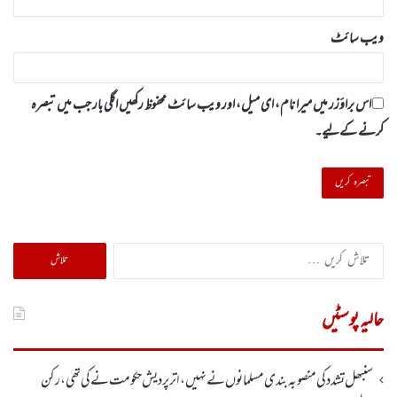
ویب‌ سائٹ
اس براؤزر میں میرا نام، ای میل، اور ویب سائٹ محفوظ رکھیں اگلی بار جب میں تبصرہ
کرنے کےلیے۔
تلاش
کریں
برائے:
حالیہ پوسٹیں
سنبھل تشدد کی منصوبہ بندی مسلمانوں نے نہیں ، اتر پردیش حکومت نے کی تھی، رکن