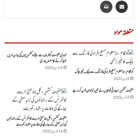
Share via Email
پرنٹ
متعلقہ مواد
مودی حکومت کیطرف سے بیگناہ کشمیریوں کی جائیدادیں
ضبط کرنے کا سلسلہ جاری
6 جنوری, 2024
کولگام :نامعلوم مسلح افراد کی فائرنگ سے بینک منیجر ہلاک
2 جون, 2022
مقبوضہ کشمیر:بھارتی فوجیوں نے تین نوجوان شہید کر دیے
3 نومبر, 2022
مقبوضہ کشمیر:کل جماعتی حریت کانفرنس کے رہنمائوں
کی زاہد صفی کے بھانجے کی وفات پر اظہار تعزیت
14 جنوری, 2022