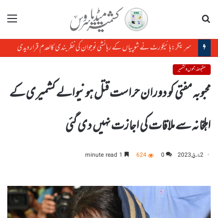
تلاش
مینو
سرینگر:ہائیکورٹ نے شوپیاں کے رہائشی نوجوان کی نظربندی کالعدم قرار دیدی
مقبوضہ جموں و کشمیر
محبوبہ مفتی کو دوران حراست قتل ہونیوالے کشمیری کے
اہلخانہ سے ملاقات کی اجازت نہیں دی گئی
2 مارچ, 2023
0
624
1 minute read