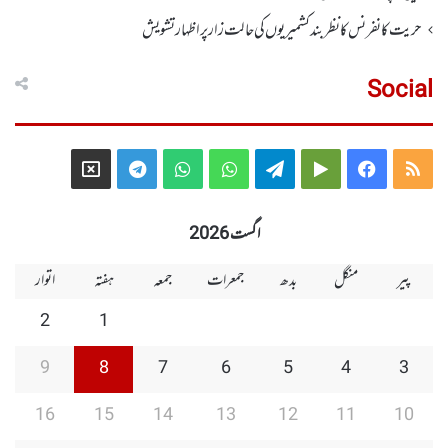
حریت کانفرنس کا نظر بند کشمیریوں کی حالت زار پر اظہار تشویش
Social
Telegram
X
WhatsApp
WhatsApp
Telegram
Google
Facebook
RSS
Group
Group
Play
اگست 2026
پیر
منگل
بدھ
جمعرات
جمعہ
ہفتہ
اتوار
2
1
9
8
7
6
5
4
3
16
15
14
13
12
11
10