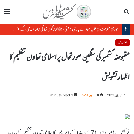
تلاش
مینو
مودی حکومت کی خفیہ سودے بازی: میتی، ناگا اور کوکی زو کی رضامندی کے بغیر منی پور کی زمین کا سودا
او آئی سی
مقبوضہ کشمیر کی سنگین صورتحال پر اسلامی تعاون تنظیم کا
اظہار تشویش
17 مارچ, 2023
0
529
1 minute read
نواکشوٹ ( موریطانیہ )
17مارچ (کے ایم ایس )اسلامی تعاون تنظیم کے رابطہ