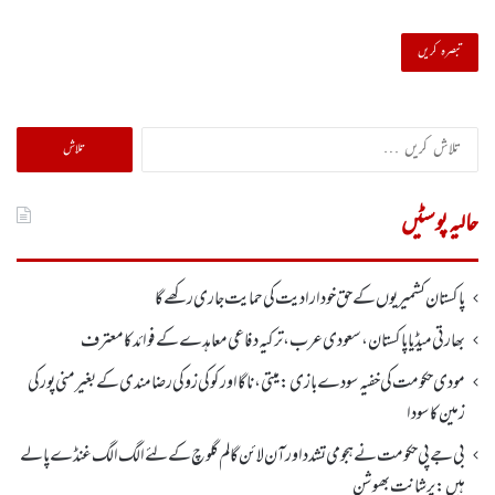
تلاش
کریں
برائے:
حالیہ پوسٹیں
پاکستان کشمیریوں کے حق خودارادیت کی حمایت جاری رکھے گا
بھارتی میڈیا پاکستان، سعودی عرب، ترکیہ دفاعی معاہدے کے فوائد کا معترف
مودی حکومت کی خفیہ سودے بازی: میتی، ناگا اور کوکی زو کی رضامندی کے بغیر منی پور کی
زمین کا سودا
بی جے پی حکومت نے ہجومی تشدد اورآن لائن گالم گلوچ کے لئے الگ الگ غنڈے پالے
ہیں: پرشانت بھوشن