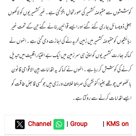
کوششوں سے مقبوضہ کشمیر کی صورتحال بگڑ گئی ہے۔غیر کشمیریوں کو لاکھوں
جعلی ڈومیسائل جاری کئے گئے اور ایسے قوانین بنائے گئے جن کے تحت غیر
رہائشیوں کومقبوضہ کشمیر میں زمین خریدنے کی اجازت دی گئی ہے ۔ انہوں نے
کہاکہ بھارت کشمیریوں کو اپنی ہی سرزمین میں ایک بے اختیار اقلیت میں تبدیل
کرنے کی کوشش کر رہا ہے ۔ انہوں نے کہا کہ یہ اقدامات بین الاقوامی قانون
بالخصوص چوتھے جنیوا کنونشن کی صریحا خلاف ورزی ہیں جو کسی قابض طاقت کو
ایسے اقدامات کرنے سے روکتا ہے۔
Channel
|
Group
|
KMS on