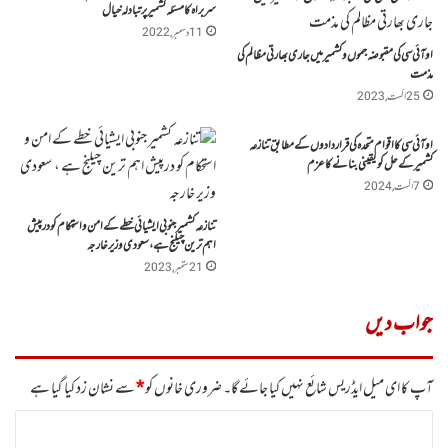
سربراہ کا مسئلہ کشمیر پر تبادلہ خیال
11 دسمبر, 2022
او آئی سی کی مقبوضہ جموں و کشمیر میں جاری بھارتی مظالم کی
مذمت
25 اگست, 2023
او آئی سی کا اقوام متحدہ کی قراردادوں کے مطابق تنازعہ
کشمیر کے حل کو یقینی بنانے کا عزم
7 اگست, 2024
تنازعہ کشمیر جنوبی ایشیائی خطے کے امن و استحکام کو درپیش
اہم ترین چیلنج ہے ، سعودی وزیر خارجہ
21 ستمبر, 2023
جواب دیں
آپ کا ای میل ایڈریس شائع نہیں کیا جائے گا۔
ضروری خانوں کو
*
سے نشان زد کیا گیا ہے
ت