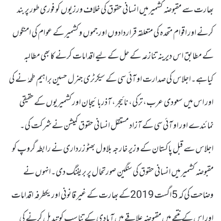
بھارت سے مقبوضہ کشمیر میں انسانی حقوق کی خلاف ورزیوں کو فوری طور پر بند
کرنے اور اقوام متحدہ کی متعلقہ قراردادوں اور جموں و کشمیر کے عوام کی امنگوں
کے مطابق اس دیرینہ تنازعہ کے حل کے لیے اقدامات کرنے کا بھی مطالبہ
کیاہے۔اجلاس کی صدارت او آئی سی کے سیکرٹری جنرل حسین براہیم طحہٰ نے کی
اور اس میں سعودی عرب، ترکی، نائیجر، آذربائیجان اور کشمیریوں کے حقیقی
نمائندے اور او آئی سی کے آزاد مستقل انسانی حقوق کمیشن نے شرکت کی۔
اجلاس سے قبل پاکستان کے وزیر خارجہ بلاول بھٹو زرداری نے رابطہ گروپ کو
مقبوضہ کشمیر میں انسانی حقوق کی سنگین صورتحال پر بریفنگ دی۔انہوں نے
وضاحت کی کہ 5اگست 2019کے بھارت کے غیر قانونی اور یکطرفہ اقدامات
اور اس کے نتیجے میں مقبوضہ علاقے میں آبادی کے تناسب کو تبدیل کرنے کی