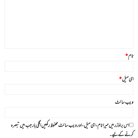
ب
ص
ر
ہ
*
نام
*
ای میل
*
ویب‌ سائٹ
اس براؤزر میں میرا نام، ای میل، اور ویب سائٹ محفوظ رکھیں اگلی بار جب میں تبصرہ
کرنے کےلیے۔