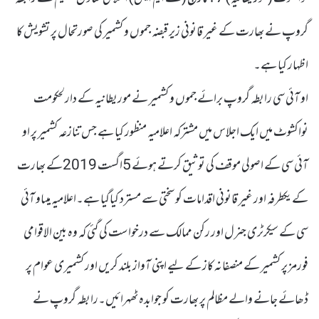
گروپ نے بھارت کے غیر قانونی زیر قبضہ جموں و کشمیر کی صورتحال پر تشویش کا
اظہار کیا ہے۔
او آئی سی رابطہ گروپ برائے جموں و کشمیر نے موریطانیہ کے دارلحکومت
نواکشوٹ میں ایک اجلاس میں مشترکہ اعلامیہ منظور کیا ہے جس تنازعہ کشمیر پر او
آئی سی کے اصولی موقف کی توثیق کرتے ہوئے 5اگست 2019کے بھارت
کے یکطرفہ اور غیر قانونی اقدامات کو سختی سے مسترد کیاگیا ہے۔اعلامیہ میںاو آئی
سی کے سیکرٹری جنرل اور رکن ممالک سے درخواست کی گئی کہ وہ بین الاقوامی
فورمز پر کشمیر کے منصفانہ کاز کے لیے اپنی آواز بلند کریں اور کشمیری عوام پر
ڈھائے جانے والے مظالم پر بھارت کو جوابدہ ٹھہرائیں۔رابطہ گروپ نے