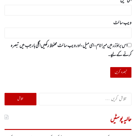
ای میل
*
ویب‌ سائٹ
اس براؤزر میں میرا نام، ای میل، اور ویب سائٹ محفوظ رکھیں اگلی بار جب میں تبصرہ
کرنے کےلیے۔
تلاش
کریں
برائے:
حالیہ پوسٹیں