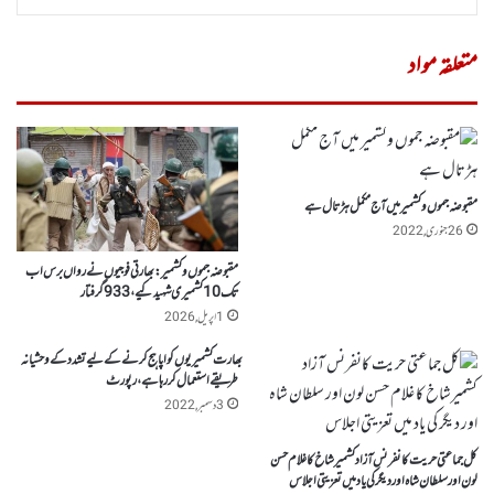
متعلقہ مواد
مقبوضہ جموں وکشمیر میں آج مکمل ہڑتال ہے
26 جنوری, 2022
مقبوضہ جموں وکشمیر: بھارتی فوجیوں نے رواں برس اب
تک 10 کشمیری شہید کیے،933گرفتار
1 اپریل, 2026
بھارت کشمیریوں کو اپاہج کرنے کے لیے تشدد کے وحشیانہ
طریقے استعمال کر رہا ہے، رپورٹ
3 دسمبر, 2022
کل جماعتی حریت کانفرنس آزاد کشمیرشاخ کا غلام حسن
لون اور سلطان شاہ اور دیگر کی یاد میں تعزیتی اجلاس