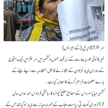
سرینگر07 اپریل (کے ایم ایس)
غیر قانونی طور پر بھارت کے زیر قبضہ جموں و کشمیر میں سرینگر میں ایک احتجاج
کے دوران لاپتہ نوجوان کے اہلخانہ نے قابض انتظامیہ سے اپنے بیٹے کے
بارے معلومات فراہم کرنے کا مطالبہ کیاہے۔
کشمیر میڈیا سروس کے مطابق ضلع کپواڑہ کا رہائشی فردوس احمد رواں سال
17فروری کو بھارتی ریاست پنجاب کے شہر لدھیانہ سے لاپتہ ہو گیا تھا جس کے