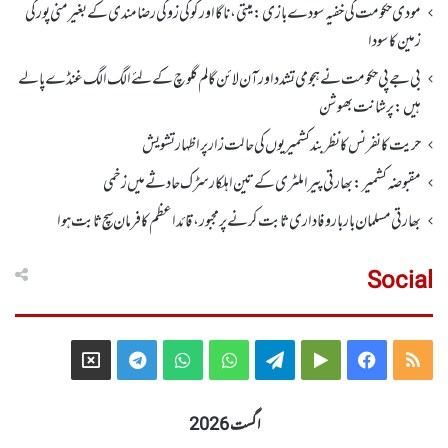
مودی حکومت کی خفیہ سودے بازی: میتی، ناگا اور کوکی زو کی رضامندی کے بغیر منی پور کی
زمین کا سودا
بی جے پی حکومت نے ہجومی تشدد اورآن لائن گالم گلوچ کے لئے الگ الگ غنڈے پالے
ہیں: پرشانت بھوشن
حریت کانفرنس کا نظر بند کشمیریوں کی حالت زار پر اظہار تشویش
مقبوضہ کشمیر: بھارتی پیرا ملٹری کے تین اہلکار سڑک حادثے میں زخمی
بھارتی مسلمان بار بار وفاداری ثابت کرنے پر مجبور،قائداعظم کا فرمان سچ ثابت ہوا
Social
Telegram
X
WhatsApp
WhatsApp
Telegram
Google
Facebook
RSS
Group
Group
Play
اگست 2026