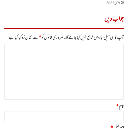
9 مئی, 2022
جواب دیں
آپ کا ای میل ایڈریس شائع نہیں کیا جائے گا۔
ضروری خانوں کو
*
سے نشان زد کیا گیا ہے
ت
ب
ص
ر
ہ
*
نام
*