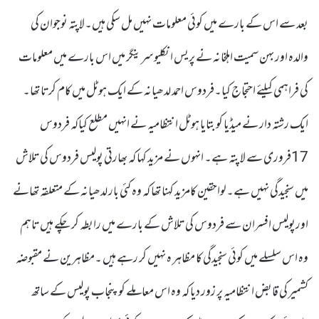
بعد سے اس کے بارے میں کوئی معلومات نہیں مل سکی ہیں۔لاپتہ نوجوان کی
والدہ اور بہن سمیت اہلخانہ نے پریس انکلیو سرینگر میں اس بارے میں معلومات
کی فراہمی کیلئے احتجاج کیا۔فردوس احمد لدھیانہ کے ایک ہوٹل میں کام کرتا تھا۔
ایک رشتہ دار نے میڈیا کو بتایا ہوٹل انتظامیہ نے انہیں مطلع کیاکہ فردوس
17فروری سے لا پتہ ہے۔ انہوں نے مزید کہا کہ بھارتی پولیس فردوس کی تلاش
میں سنجیدگی نہیں ہے۔لواحقین کامزید کہنا تھا کہ وہ کئی بار لدھیانہ کے متعلقہ تھانے
اورپولیس افسران سے فردوس کی تلاش کے بارے میں رابطہ کر چکے ہیں تاہم
وہ اس سلسلے میں کوئی سنجیدگی کا مظاہر ہ نہیں کر رہے ہیں ۔مظاہرین نے مقبوضہ
کشمیر کی قابض انتظامیہ پر زور دیا کہ وہ اس معاملے کو پنجاب پولیس کے ساتھ