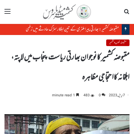
تلاش
مینو
مقبوضہ کشمیر: بھارتی پیرا ملٹری کے تین اہلکار سڑک حادثے میں زخمی
مقبوضہ جموں و کشمیر
مقبوضہ کشمیر کا نوجوان بھارتی ریاست پنجاب میں لاپتہ،
اہلخانہ کااحتجاجی مظاہرہ
7 اپریل, 2023
0
483
1 minute read