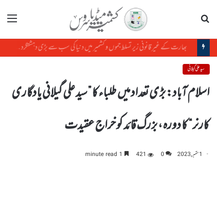
تلاش
مینو
بھارت کے غیر قانونی زیر تسلط جموں و کشمیر میں دنیا کی سب سے بڑی دہشتگرد فوج کا قبضہ ہے،، مشعال ملک
سید علی گیلانی
اسلام آباد: بڑی تعداد میں طلباءکا ”سید علی گیلانی یادگاری
کارنر“ کا دورہ ، بزرگ قائد کو خراج عقیدت
1 ستمبر, 2023
0
421
1 minute read