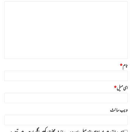
ت
ب
ص
ر
ہ
*
نام
*
ای میل
*
ویب‌ سائٹ