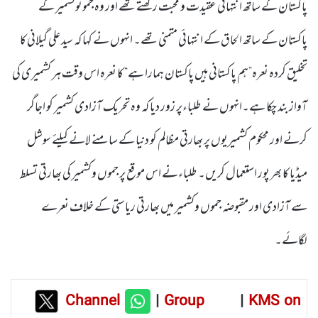
پاکستان کے ساتھ انتہائی عقیدت و محبت رکھتے تھے اور وہ جموںوکشمیر کے
پاکستان کے ساتھ الحاق کے انتہائی متمنی تھے۔ انہوں نے کہا کہ سید علی گیلانی کا
تخلیق کردہ نعرہ”ہم پاکستانی ہیں پاکستان ہمارا ہے“ کا نعرہ اس وقت ہر کشمیری کی
آواز بند چکا ہے۔انہوں نے طلباءپر زور دیا کہ وہ تحریک آزادی کشمیر کو اجاگر
کرنے اور محکوم کشمیریوں پر بھارتی مظالم کو دنیا کے سامنے لانے کیلئے سوشل
میڈیا کا بھر پور استعمال کریں۔ طلباءنے اس موقع پر جموں وکشمیر کی بھارتی تسلط
سے آزادی اور مقبوضہ جموں وکشمیر میں بھارتی ریاستی کے خلاف نعرے
لگائے۔
Channel
|
Group
|
KMS on