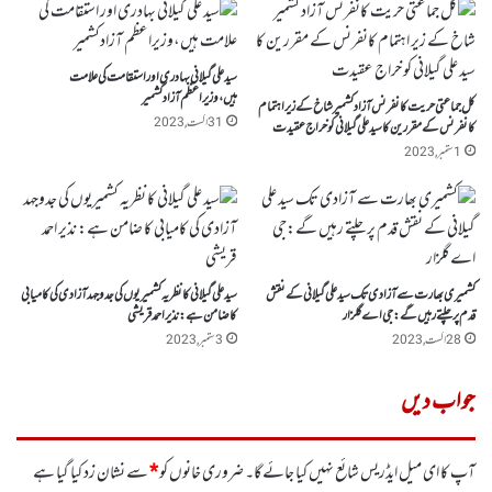
سید علی گیلانی بہادری اور استقامت کی علامت
ہیں،وزیراعظم آزادکشمیر
کل جماعتی حریت کانفرنس آزاد کشمیر شاخ کے زیر اہتمام
31 اگست, 2023
کانفرنس کے مقررین کا سید علی گیلانی کو خراج عقیدت
1 ستمبر, 2023
کشمیری بھارت سے آزادی تک سید علی گیلانی کے نقش
سید علی گیلانی کا نظریہ کشمیریوں کی جدوجہد آزادی کی کامیابی
قدم پر چلتے رہیں گے:جی اے گلزار
کا ضامن ہے: نذیر احمد قریشی
28 اگست, 2023
3 ستمبر, 2023
جواب دیں
آپ کا ای میل ایڈریس شائع نہیں کیا جائے گا۔
ضروری خانوں کو
*
سے نشان زد کیا گیا ہے