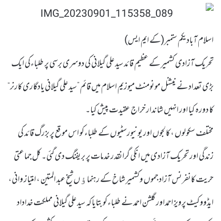
اسلام آبادیکم ستمبر(کے ایم ایس)
تحریک آزادی کشمیر کے عظیم قائد سید علی گیلانی کی دوسری برسی پر طلباءکی ایک
بڑی تعداد نے نیشنل مونومنٹ میوزیم اسلام میں قائم ”سید علی گیلانی یادگاری کارنر“
کا دورہ کیا اور انہیں شاندار خراج عقیدت پیش کیا۔
مختلف سکولوں ، کالجوں اور یونیورسٹیوں کے طلباءکو اس موقع پر بزرگ قائد کی
زندگی اور تحریک آزادی میں انکی گرانقدر خدمات پر بریفنگ دی گئی۔ کل جماعتی
حریت کانفرنس آزاد جموں وکشمیر شاخ کے رہنماﺅں شیخ عبد المتین ، امتیاز وانی،
ایڈووکیٹ پرویز احمداور گلشن احمد نے طلباءکو بتایا کہ سید علی گیلانی مملکت خداداد