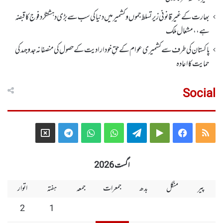
بھارت کے غیر قانونی زیر تسلط جموں و کشمیر میں دنیا کی سب سے بڑی دہشتگرد فوج کا قبضہ
ہے،، مشعال ملک
پاکستان کی طرف سے کشمیری عوام کے حقِ خودارادیت کے حصول کی منصفانہ جدوجہد کی
حمایت کا اعادہ
Social
Telegram
X
WhatsApp
WhatsApp
Telegram
Google
Facebook
RSS
Group
Group
Play
اگست 2026
پیر
منگل
بدھ
جمعرات
جمعہ
ہفتہ
اتوار
2
1