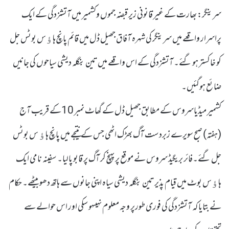
سرینگر: بھارت کے غیر قانونی زیر قبضہ جموں وکشمیر میں آتشزدگی کے ایک
پراسرار واقعے میں سرینگر کی شہرہ آفاق جھیل ڈل میں قائم پانچ ہاﺅس بوٹس جل
کو خاکستر ہو گئے۔ آتشزدگی کے اس واقعے میں تین بنگلہ دیشی سیاحوں کی جانیں
ضائع ہوگئیں۔
کشمیر میڈیاسروس کے مطابق جھیل ڈل کے گھاٹ نمبر 10کے قریب آج
(ہفتہ) صبح سویرے زبردست آگ بھڑک اٹھی جس کے نتیجے میں پانچ ہاﺅ س بوٹس
جل گئے۔فائر بریگیڈ سروس نے موقع پر پہنچ کر آگ پر قابو پالیا۔ سفینہ نامی ایک
ہاﺅس بوٹ میں قیام پذیر تین بنگلہ دیشی سیاہ اپنی جانوں سے ہاتھ دھو بیٹھے۔ حکام
نے بتایا کہ آتشزدگی کی فوری طورپر وجہ معلوم نہیںہو سکی اور اس حوالے سے