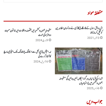
متعلقہ مواد
اتر پردیش: وزیر کے قافلے کی گاڑی نے دو کسان مظاہرین
مقبوضہ جموں وکشمیر میں مختلف واقعات میں خاتون سمیت
کو کچل کر مار ڈالا
دو افراد کی موت
3 اکتوبر, 2021
9 مارچ, 2024
لہہ ایپکس باڈی کل سے اسکانگ چو تھانگ تک احتجاجی مارچ
کا آغازکرے گی
16 اپریل, 2024
شہداءکی قربانیاں ہرگز رائیگاں نہیں جائیں گی“ مقبوضہ
جموں وکشمیر میں پوسٹر چسپاں
6 نومبر, 2025
جواب دیں