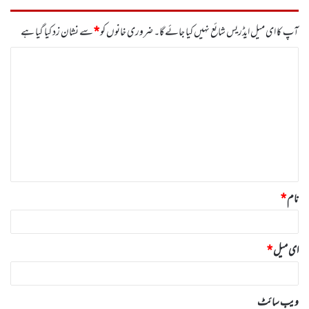
آپ کا ای میل ایڈریس شائع نہیں کیا جائے گا۔
ضروری خانوں کو
*
سے نشان زد کیا گیا ہے
ت
ب
ص
ر
ہ
*
نام
*
ای میل
*
ویب‌ سائٹ