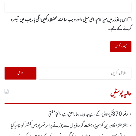
اس براؤزر میں میرا نام، ای میل، اور ویب سائٹ محفوظ رکھیں اگلی بار جب میں تبصرہ
کرنے کےلیے۔
تلاش
کریں
برائے:
حالیہ پوسٹیں
دفعہ370کی بحالی کے لیے جدوجہد ہمارا حق ہے، التجا مفتی
جنتر منتر مظاہرین کو مبینہ دہشت گرد ماڈیول سے جوڑنے پر امرتسر پولیس کمشنر کو ہٹا دیاگیا