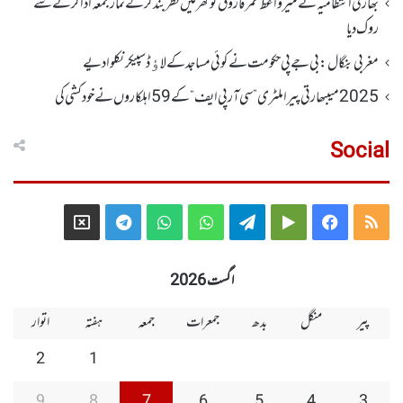
بھارتی انتظامیہ نے میر واعظ عمر فاروق کو گھر میں نظر بندکر کے نماز جمعہ ادا کرنے سے
روک دیا
مغربی بنگال: بی جے پی حکومت نے کوئی مساجد کے لاﺅڈ سپیکر نکلوا دیے
2025 میںبھارتی پیرا ملٹری ”سی آر پی ایف“ کے 59 اہلکاروں نے خودکشی کی
Social
Telegram
X
WhatsApp
WhatsApp
Telegram
Google
Facebook
RSS
Group
Group
Play
اگست 2026
پیر
منگل
بدھ
جمعرات
جمعہ
ہفتہ
اتوار
2
1
9
8
7
6
5
4
3