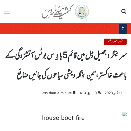
تلاش
مینو
مغربی بنگال: بی جے پی حکومت نے کوئی مساجد کے لاﺅڈ سپیکر نکلوا دیے
مقبوضہ جموں و کشمیر
سرینگر: جھیل ڈل میں قائم 5ہاﺅس بوٹس آتشزدگی کے
باعث خاکستر،تین بنگلہ دیشی سیاحوں کی جانیں ضائع
11 نومبر, 2023
0
413
Less than a minute