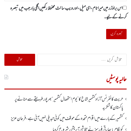
اس براؤزر میں میرا نام، ای میل، اور ویب سائٹ محفوظ رکھیں اگلی بار جب میں تبصرہ
کرنے کےلیے۔
تلاش
کریں
برائے:
حالیہ پوسٹیں
حریت کانفرنس آزادکشمیر شاخ کا”یوم استحصال کشمیر“ بھر پور طریقے سے منانے پر
پاکستان کا شکریہ
کشمیر کے بارے میں اقوام متحدہ کے موقف میں کوئی تبدیلی نہیں آئی ہے، فرحان عزیز
کولگام: بھارتی فورسز نے تلاشی آپریشن شروع کر دیا