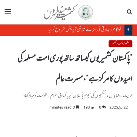
تلاش
مینو
کولگام: بھارتی فورسز نے تلاشی آپریشن شروع کر دیا
مقبوضہ جموں و کشمیر
”پاکستان کشمیریوں کیساتھ ساتھ پوری امت مسلمہ کی
امیدوں کا مرکز ہے“، مسرت عالم
حریت رہنماﺅں ، تنظیموں کی ”یوم پاکستان“ پر پاکستانی عوام ، حکومت کو مبارکباد
22 مارچ, 2025
0
193
3 minutes read