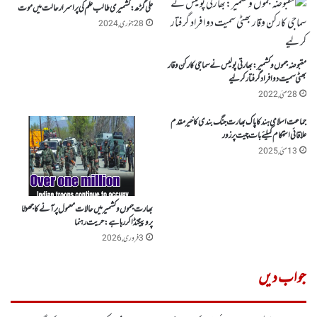
علی گڑھ : کشمیری طالب علم کی پراسرار حالت میں موت
28 جنوری, 2024
مقبوضہ جموں وکشمیر:بھارتی پولیس نے سماجی کارکن وقار
بھٹی سمیت دو افراد گرفتار کر لیے
28 مئی, 2022
جماعت اسلامی ہند کاپاک بھارت جنگ بندی کا خیرمقدم
علاقائی استحکام کیلئے بات چیت پر زور
13 مئی, 2025
بھارت جموں وکشمیر میں حالات معمول پر آنے کا جھوٹا
پروپیگنڈاکررہا ہے : حریت رہنما
3 فروری, 2026
جواب دیں