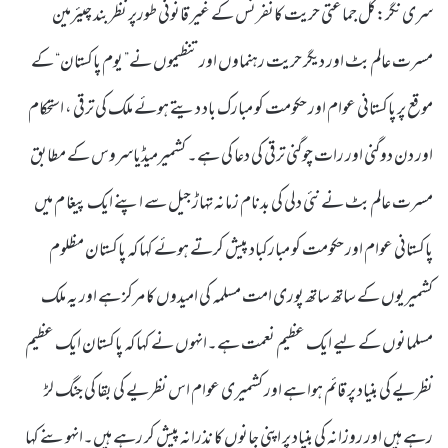
سری نگر:کل جماعتی حریت کانفرنس کے غیر قانونی طورپر نظر بند چیئرمین
مسرت عالم بٹ اور دیگر حریت رہنماوں اور تنظیموں نے” یوم پاکستان“ کے
موقع پر پاکستانی عوام اور حکومت کو مبارک باد دیتے ہوئے ملک کی ترقی ، استحکام
اور دن دوگنی اور رات چوگنی ترقی کی دعا کی ہے۔ کشمیرمیڈیاسروس کے مطابق
مسرت عالم بٹ نے نئی دلی کی بدنام زمانہ تہاڑ جیل سے اپنے ایک پیغا م میں
پاکستانی عوام اور حکومت کو مبارکباد پیش کرتے ہوئے کہا کہ پاکستان مظلوم
کشمیریوں کے ساتھ ساتھ پوری امت مسلمہ کی امیدوں کا مرکز ہے اور یہ ملک
مسلمانوں کے لیے ایک عظیم نعمت ہے۔انہوں نے کہا کہ پاکستان ایک عظیم
نظریے کی بنیاد پر قائم ہوا ہے اور کشمیری عوام اس نظریے کی بقا کی جنگ لڑ
رہے ہیں اور روزانہ کی بنیاد پر اپنی جانوں کا نذرانہ پیش کر رہے ہیں۔انہوںنے کہا