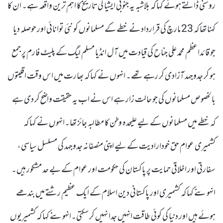
روشنی ڈالتے ہوئے کہا کہ بلاشبہ یہ جنوبی ایشیا کی تاریخ کا اہم ترین واقعہ ہے۔ ان کا
کہنا تھا کہ 23 مارچ کی قرارداد نے خطے کے مسلمانوں کو نئی توانائی اور حوصلہ دیا
جو قائداعظم محمد علی جناح کی قیادت میں آل انڈیا مسلم لیگ کے پلیٹ فارم پر جمع
ہو کر جدوجہد آزادی کر رہے تھے۔ انہوں نے کہا کہ بھارت میں اس وقت اقلیتوں
بالخصوص مسلمانوں کی جو حالت زار ہے اس نے اب یہ حقیقت واضح کر دی ہے
کہ خطے میں مسلمانوں کے لیے علیحدہ وطن کا مطالبہ جائز تھا۔انہوں نے کہا کہ
کشمیری عوام حق خودارادیت کے لیے اپنی منصفانہ جدوجہد کی مسلسل سیاسی،
سفارتی اور اخلاقی حمایت پر پاکستان کی حکومت اور عوام کے بے حد مشکور ہیں۔
انہوںنے کہا کہ کشمیری اور پاکستانی دین اسلام کے ایک عظیم رشتے میں بندھے
ہوئے ہیں اور دنیا کی کوئی طاقت انہیں جدا نہیں کرسکتی۔انہوںنے کہا کہ کشمیریوں