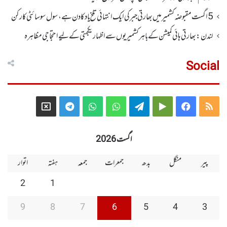
5 اگست مقبوضہ کشمیر میں بھارتی جبر کی ایک انتہائی تلخ یاد کا دن ہے، سول سوسائٹی کارکن
لندن : بھارتی ہائی کمیشن کے باہر کشمیریوں سے اظہار یکجہتی کے لیے احتجاجی مظاہرہ
Social
Telegram
X
WhatsApp
WhatsApp
Telegram
Google
Facebook
RSS
Group
Group
Play
اگست 2026
پیر
منگل
بدھ
جمعرات
جمعہ
ہفتہ
اتوار
2
1
9
8
7
6
5
4
3