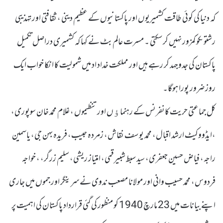
کہ دنیا کی کوئی طاقت کشمیریوں اور پاکستانیوں کے عظیم دینی ، ثقافتی اور تہذیبی
رشتوںکو کمزور نہیں کرسکتی ۔ مسرت عالم بٹ نے کہا کہ کشمیری دراصل تکمیل
پاکستان کی جدوجہد کر رہے ہیں اور مملکت خداد اد میں شمولیت کا انکا خواب ایک
روز ضرور پورا ہوگا۔
کل جماعتی حریت کانفرنس کے رہنماﺅں اور تنظیموں ، غلام محمد خان سوپوری،
،ایڈووکیٹ ارشد اقبال، محمد یوسف نقاش، زمردہ حبیب، فریدہ بہن جی، یاسمین
راجہ، فیاض حسین جعفری، سید سبط شبیر قمی، امتیاز ریشی، سلیم زرگر، ، خواجہ
فردوس، محمد حسیب وانی اور مولانا مصعب ندوی نے سرینگر اور جموں میں جاری
اپنے بیانات میں 23 مارچ 1940 کو منظور کی گئی قرارداد پاکستان کی اہمیت پر