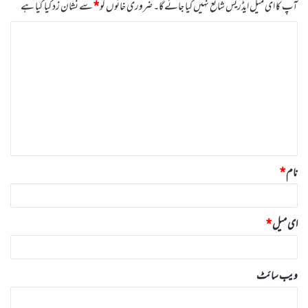
آپ کا ای میل ایڈریس شائع نہیں کیا جائے گا۔
ضروری خانوں کو
*
سے نشان زد کیا گیا ہے
ت
ب
ص
ر
ہ
*
نام
*
ای میل
*
ویب‌ سائٹ