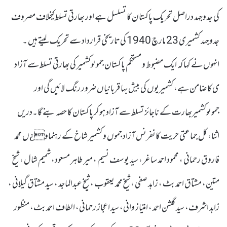
کی جدوجہد دراصل تحریک پاکستان کا تسلسل ہے اور بھارتی تسلط کیخلاف مصروف
جدوجہد کشمیری 23 مارچ 1940 کی تاریخی قرارداد سے تحریک لیتے ہیں ۔
انہوں نے کہا کہ ایک مضبوط و مستحکم پاکستان جموںوکشمیر کی بھارتی تسلط سے آزاد
ی کا ضامن ہے، کشمیریوں کی بیش بہا قربانیاں ضرور رنگ لائیں گی اور
جموںوکشمیربھارت کے ناجائز تسلط سے آزاد ہوکر پاکستان کا حصہ بنے گا۔دریں
اثنا، کل جماعتی حریت کانفرنس آزاد جموں و کشمیر شاخ کے رہنماو¿ں محمد
فاروق رحمانی ، محمود احمد ساغر ، سید یوسف نسیم ، میر طاہر مسعود، شمیم شال ، شیخ
متین، مشتاق احمد بٹ ، زاہد صفی ، شیخ محمد یعقوب ، شیخ عبدالماجد ، سید مشتاق گیلانی ،
زاہد اشرف، سید گلشن احمد ، امتیاز وانی، سید اعجاز رحمانی، الطاف احمد بٹ، منظور