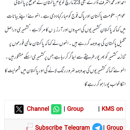
احمد اور محمد اشرف ڈار نے بھی 23 مارچ کو یوم پاکستان کے موقع پر پاکستانی
عوام، حکومت پاکستان اور پاک فوج کو مبارکباد دی ہے۔انہوںنے اپنے بیانات
میں کہا کہ پاکستان کشمیریوں کی امیدوں اور آرزﺅں کا مرکز ہے ، کشمیری دراصل
تکمیل پاکستان کی جدوجہد کررہے ہیں ۔ انہوں نے کہا کہ پاکستان عالمی فورموں پر
تنازعہ کشمیر کو بھر پور طریقے سے اجاگر کر رہا ہے جس پر کشمیری اسکے مشکور ہیں ۔
انہوںنے کہا کہ کشمیریوں کی جدوجہد ضرور رنگ لائے گی اور پاکستان میں شمولیت کا
انکا خواب پورا ہو کر رہے گا
Channel
|
Group
|
KMS on
Subscribe Telegram
|
Group