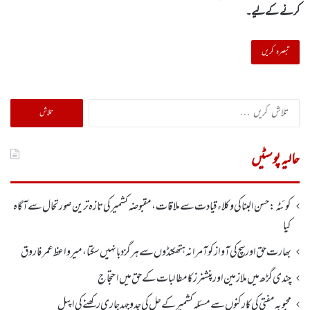
کرنے کےلیے۔
تلاش
کریں
برائے:
حالیہ پوسٹیں
کوئٹہ:حسن البنا کی وکلاء قیادت سے ملاقات، مقبوضہ کشمیرکی تازہ ترین صورتحال سے آگاہ
کیا
بھارت حق اور سچ کی آواز کو آمرانہ ہتھکنڈوں سے ہرگز دبا نہیں سکتا، میر واعظ عمر فاروق
چندی گڑھ میں ملازمین اور پنشنرز کا مطالبات کے حق میں احتجاج
محبوبہ مفتی کی کارکنوں سے مسئلہ کشمیر کے حل کی جدوجہد جاری رکھنے کی اپیل