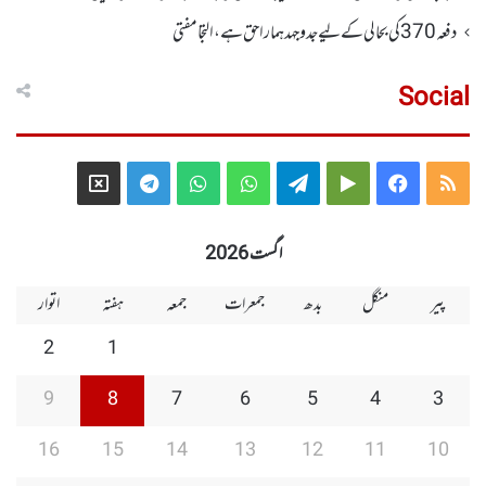
دفعہ370کی بحالی کے لیے جدوجہد ہمارا حق ہے، التجا مفتی
Social
Telegram
X
WhatsApp
WhatsApp
Telegram
Google
Facebook
RSS
Group
Group
Play
اگست 2026
پیر
منگل
بدھ
جمعرات
جمعہ
ہفتہ
اتوار
2
1
9
8
7
6
5
4
3
16
15
14
13
12
11
10