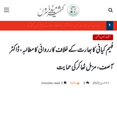
تلاش
مینو
چندی گڑھ میں ملازمین اور پنشنرز کا مطالبات کے حق میں احتجاج
مقبوضہ جموں و کشمیر
فہیم کیانی کا بھارت کے خلاف کارروائی کا مطالبہ، ڈاکٹر
آصف، مزمل ٹھاکر کی حمایت
11 جنوری, 2022
0
629
2 minutes read