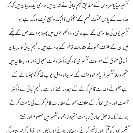
کشمیرمیڈیاسروس کے مطابق فہیم کیانی نے لندن میں جاری ایک بیان میں کہا کہ
بھارت کے پاس مختلف قسم کے یجنٹوں کا ایک وسیع نیٹ ورک ہے جو
کشمیریوں کی جاسوسی کے لیے عالمی دارالحکومتوں میں پھیلا ہوا ہے جس کے نتیجے
میں ان کے خلاف جھوٹے مقدمات قائم کیے جارہے ہیں۔ فہیم کیانی کا یہ بیان
انسانی حقوق کے معروف کشمیری کارکن ڈاکٹر آصف مقبول ڈار اور برطانیہ میں
مقیم ورلڈ کشمیر فریڈم موومنٹ کے سربراہ مزمل ایوب ٹھاکرکو پھنسانے کے
لیے جھوٹے مقدمے قائم کرنے کے بعدسامنے آیا ہے۔فہیم کیانی نے ڈاکٹر
آصف اورمزمل ٹھاکر کے خلاف جھوٹے مقدمات قائم کرنے کی مذمت کرتے
ہوئے کہاکہ قابض بھارتی ریاست مقبوضہ جموںوکشمیر میں معصوم اورنہتے
کشمیریوں کو قتل اور زخمی کرنے، معذوربنانے اور جیلوں میں ڈال کر قبرستان کی