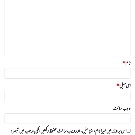
ت
ب
ص
ر
ہ
*
نام
*
ای میل
*
ویب‌ سائٹ
اس براؤزر میں میرا نام، ای میل، اور ویب سائٹ محفوظ رکھیں اگلی بار جب میں تبصرہ