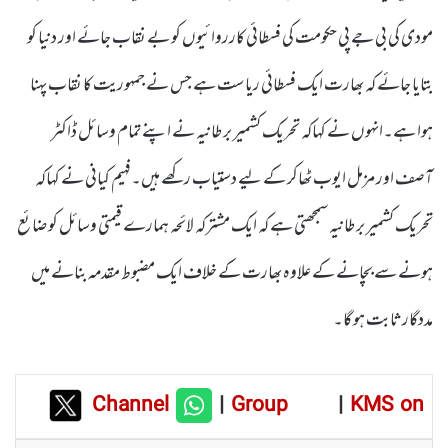
مودی کی بی جے پی حکومت کی فسطائی کارروائیوں کو بے نقاب جائے اور دنیا کو
بتایا جائے کہ بھارت ایک فسطائی ریاست ہے جس نے جمہوریت کا نقاب پہنا
ہوا ہے۔انہوں نے کہاکہ تحریک کشمیر برطانیہ نے اپنے تمام وسائل ڈاکٹر
آصف اور مزمل ایوب ٹھاکر کے لیے دستیاب رکھے ہیں۔فہیم کیانی نے کہاکہ
تحریک کشمیر برطانیہ سمجھتی ہے کہ ایک مشترکہ لائحہ ہمارے قیمتی وسائل کو ضائع
ہونے سے بچانے کے علاوہ بھارت کے خلاف ایک مضبوط مقدمہ بنانے میں
مددگار ثابت ہو گا۔
Channel
|
Group
|
KMS on