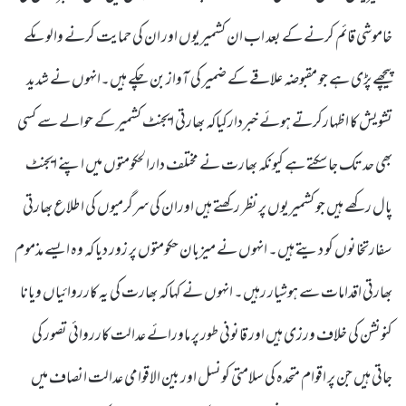
خاموشی قائم کرنے کے بعد اب ان کشمیریوں اور ان کی حمایت کرنے والوںکے
پیچھے پڑی ہے جو مقبوضہ علاقے کے ضمیر کی آواز بن چکے ہیں۔انہوں نے شدید
تشویش کا اظہارکرتے ہوئے خبردارکیاکہ بھارتی ایجنٹ کشمیر کے حوالے سے کسی
بھی حد تک جاسکتے ہے کیونکہ بھارت نے مختلف دارالحکومتوں میں اپنے ایجنٹ
پال رکھے ہیں جو کشمیریوں پر نظر رکھتے ہیں اوران کی سرگرمیوں کی اطلاع بھارتی
سفارتخانوں کو دیتے ہیں۔ انہوں نے میزبان حکومتوں پر زور دیا کہ وہ ایسے مذموم
بھارتی اقدامات سے ہوشیار رہیں۔ انہوں نے کہاکہ بھارت کی یہ کارروائیاں ویانا
کنونشن کی خلاف ورزی ہیں اور قانونی طور پر ماورائے عدالت کارروائی تصور کی
جاتی ہیں جن پر اقوام متحدہ کی سلامتی کونسل اور بین الاقوامی عدالت انصاف میں