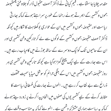
مقدمہ چلایا جا سکتا ہے۔فہیم کیانی نے ڈاکٹر آصف مقبول ڈار کو جلاوطنی میںمقبوضہ
جموں وکشمیر کے ابھرتے ہوئے رہنما کے طور پر سراہتے ہوئے کہاکہ بھارتی
ریاست اور مقبوضہ جموں وکشمیر میں ان کے حواری بوکھلاہٹ کا شکار ہیں کیونکہ
ڈاکٹر آصف مقبوضہ جموں وکشمیر کے لوگوں سے لے کرتارکین وطن کشمیری اور
ان کے حامیوں تک کوایک دوسرے کے ساتھ جوڑنے میں کامیاب رہے ہیں۔
اس سے بھارت کے لیے ایک چیلنج کھڑا ہوگیا ہے کیونکہ تارکین وطن کشمیری ہر
روز مقبوضہ جموں وکشمیر میں اس کے جنگی جرائم کو سوشل میڈیا سمیت مختلف
ذرائع سے بے نقاب کر رہے ہیں۔ انہوں نے بھارت کی فسطائی ریاست کا
مقابلہ کرنے کے لیے کشمیریوں کی صفوں میں اتحاد پیدا کرنے پر زوردیتے ہوئے
کہاکہ یہ ریاست ہماری مشترکہ دشمن ہے۔ انہوںنے کہا کہ یہ مناسب وقت ہے کہ