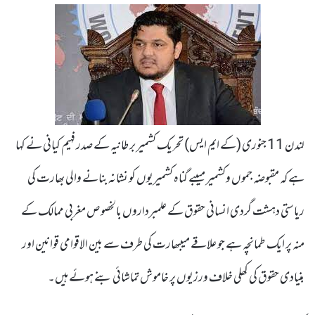
لندن 11 جنوری (کے ایم ایس) تحریک کشمیر برطانیہ کے صدر فہیم کیانی نے کہا
ہے کہ مقبوضہ جموں وکشمیر میںبے گناہ کشمیریوں کو نشانہ بنانے والی بھارت کی
ریاستی دہشت گردی انسانی حقوق کے علمبرداروں بالخصوص مغربی ممالک کے
منہ پر ایک طمانچہ ہے جو علاقے میںبھارت کی طرف سے بین الاقوامی قوانین اور
بنیادی حقوق کی کھلی خلاف ورزیوں پر خاموش تماشائی بنے ہوئے ہیں۔