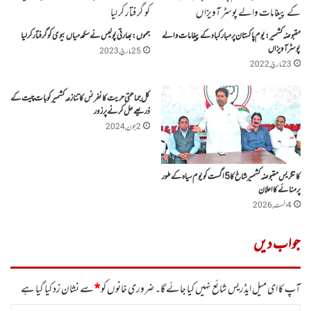
مقبوضہ کشمیر :یوم پاکستان پر مبارکباد کے پیغامات والے
جموں:بھارتی پولیس نے سکھ میاں بیوی کو گرفتار کر لیا
پوسٹر آویزاں
25 مارچ, 2023
23 مارچ, 2022
کل جماعتی حریت کانفرنس کاتنازعہ کشمیر کو بات چیت کے
ذریعے حل کرنے پر زور
2 جون, 2024
کانگریس مقبوضہ کشمیر شاخ کا5 اگست کو یوم سیاہ کے طور
پر منائے کا اعلان
4 اگست, 2026
جواب دیں
آپ کا ای میل ایڈریس شائع نہیں کیا جائے گا۔
ضروری خانوں کو
*
سے نشان زد کیا گیا ہے