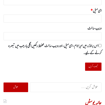
ای میل
*
ویب‌ سائٹ
اس براؤزر میں میرا نام، ای میل، اور ویب سائٹ محفوظ رکھیں اگلی بار جب میں تبصرہ
کرنے کےلیے۔
تلاش
کریں
برائے:
حالیہ پوسٹیں