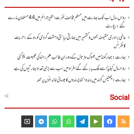
رواں سال اب تک بھارت میں مسلم مخالف نفرت انگیز جرائم میں 44 مسلمان مارے
گئے: رپورٹ
عالمی برادری مقبوضہ جموں وکشمیر میں بھارتی ریاستی دہشت گردی کو روکے : حریت
کانفرنس
بھارت :جھارکھنڈمیں بھوک ہڑتال کے دوران طالب علم رہنما کی طبیعت بگڑ گئی
رواںسال کینیڈا سے ملک بدر کئے گئے افراد میں سب سے بڑی تعداد بھارتیوں کی ہے
بھارت :چھتیس گڑھ میں ہندو انتہاپسندوں کا عیسائی خاندانوں پر حملہ
Social
Telegram
X
WhatsApp
WhatsApp
Telegram
Google
Facebook
RSS
Group
Group
Play