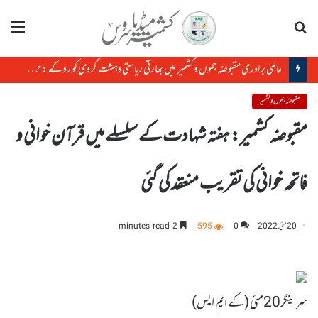
تلاش
مینو
عالمی برادری مقبوضہ جموں وکشمیر میں بھارتی ریاستی دہشت گردی کو روکے : حریت کانفرنس
مقبوضہ جموں و کشمیر
مقبوضہ کشمیر: ہفتہ شہادت کے سلسلے میں قرآن خوانی و
فاتحہ خوانی کی تقریب منعقد کی گئی
20 مئی, 2022
0
595
2 minutes read
سرینگر20مئی (کے ایم ایس)