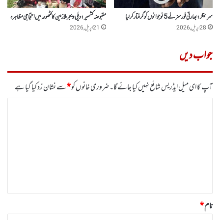
سرینگر :بھارتی فورسز نے 5نوجوانوں کو گرفتار کر لیا
مقبوضہ کشمیر : دیلی ویجر ملازمین کا کٹھوعہ میں احتجاجی مظاہرہ
28 اپریل, 2026
21 اپریل, 2026
جواب دیں
آپ کا ای میل ایڈریس شائع نہیں کیا جائے گا۔
ضروری خانوں کو
*
سے نشان زد کیا گیا ہے
ت
ب
ص
ر
ہ
*
نام
*