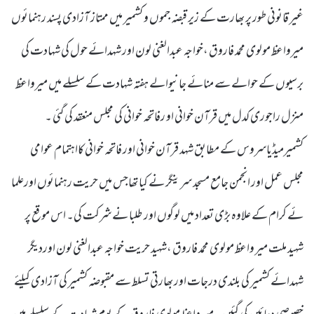
غیر قانونی طور پر بھارت کے زیر قبضہ جموں و کشمیر میں ممتاز آزادی پسند رہنمائوں
میرواعظ مولوی محمد فاروق ،خواجہ عبدالغنی لون اور شہدائے حول کی شہادت کی
برسیوں کے حوالے سے منائے جانیوالے ہفتہ شہادت کے سلسلے میں میرواعظ
منزل راجوری کدل میں قرآن خوانی او رفاتحہ خوانی کی مجلس منعقد کی گئی ۔
کشمیرمیڈیاسروس کے مطابق شہد قرآن خوانی اور فاتحہ خوانی کااہتمام عوامی
مجلس عمل اور انجمن جامع مسجد سرینگر نے کیا تھاجس میں حریت رہنمائوں اورعلما
ئے کرام کے علاوہ بڑی تعداد میں لوگوں اور طلبا نے شرکت کی۔ اس موقع پر
شہید ملت میر واعظ مولوی محمد فاروق ،شہید حریت خواجہ عبدالغنی لون اوردیگر
شہدائے کشمیر کی بلندی درجات اور بھارتی تسلط سے مقبوضہ کشمیر کی آزادی کیلئے