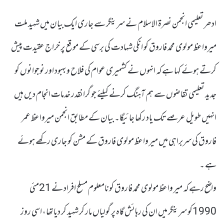
ادھر تعلیمی انجمن نصرة الاسلام نے سرینگر سے جاری ایک بیان میں شہید ملت
میرواعظ مولوی محمد فاروق کو انکی شہادت کی برسی کے موقع پر خراج عقیدت پیش
کرتے ہوئے کہا ہے کہ انہوں نے کشمیری عوام کی فلاح و بہبود اور نوجوانوں کو
جدید تعلیمی تقاضوں سے ہم آہنگ کرنے کیلئے جو گرانقدر خدمات انجام دیں ہیں
انہیں طویل عرصے تک یاد رکھا جائیگا۔ بیان کے مطابق انجمن میرواعظ عمر
فاروق کی سربراہی میں میر واعظ مولوی فاروق کے مشن کو جاری رکھے ہوئے
ہے ۔
واضح رہے کہ میر واعظ مولوی محمد فاروق کونامعلوم مسلح افراد نے 21مئی
1990کو سرینگر میں ان کی رہائش گاہ پر گولیاں مار کر شہید کر دیا تھا، اسی روز