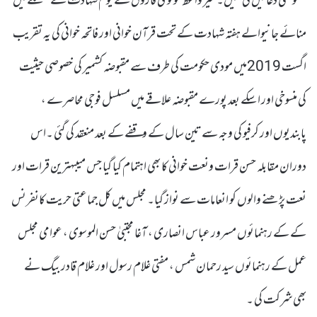
خصوصی دعائیں کی گئیں۔ میر واعظ مولوی فاروق کے یوم شہادت کے سلسلے میں
منائے جانیوالے ہفتہ شہادت کے تحت قرآن خوانی اور فاتحہ خوانی کی یہ تقریب
اگست 2019میں مودی حکومت کی طرف سے مقبوضہ کشمیر کی خصوصی حیثیت
کی منسوخی اور اسکے بعد پورے مقبوضہ علاقے میں مسلسل فوجی محاصرے ،
پابندیوں اور کرفیو کی وجہ سے تین سال کے وقفے کے بعد منعقد کی گئی ۔اس
دوران مقابلہ حسن قرات ونعت خوانی کا بھی اہتمام کیا گیا جس میںبہترین قرات اور
نعت پڑھنے والوں کو انعامات سے نواز گیا۔ مجلس میں کل جماعتی حریت کانفرنس
کے کے رہنمائوں مسرور عباس انصاری ، آغا مجتبیٰ حسن الموسوی ، عوامی مجلس
عمل کے رہنمائوں سید رحمان شمس ، مفتی غلام رسول اور غلام قادر بیگ نے
بھی شرکت کی ۔