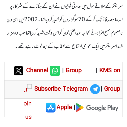
سرینگر کے علاقے حول میں بھارتی فوجیوں نے ان کے جنازے کے شرکاء پر
اندھا دھند فائرنگ کر کے 70 سوگواروں کو شہید کر دیا تھا۔ 2002میں اسی دن
نامعلوم مسلح افراد نے خواجہ عبدالغنی لون کو اس وقت شہید کردیاتھا جب وہ مزار
شہداسرینگر میں ایک عوامی اجتماع سے خطاب کے بعد لوٹ رہے تھے ۔
Channel
|
Group
|
KMS on
Subscribe Telegram
|
Group
Apple
|