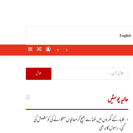
English
Sidebar
Random
Log
Article
In
تلاش
کریں
برائے:
حالیہ پوسٹیں
طلباء کے گھروں میں غنڈے بھیج کر معافیاں منگوانے کی کوشش کی
گئی،راہول گاندھی