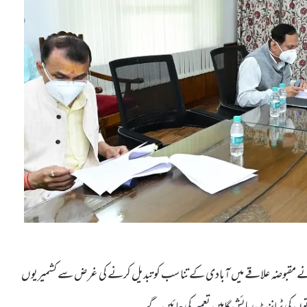
یہ نے مقبوضہ علاقے میں آبادی کے تناسب کو تبدیل کرنے کی غرض سے کشمیریوں
توں کی ٹرانزٹ رہائش گاہیں تعمیر کی جائیں گے ۔