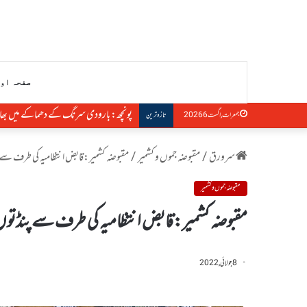
صفحہ او
پونچھ: بارودی سرنگ کے دھماکے میں بھارتی فوج کے
جمعرات, اگست 6 2026
تازہ ترین
سرورق
/
مقبوضہ جموں و کشمیر
/
مقبوضہ کشمیر:قابض انتظامیہ کی طرف سے پنڈتوں کی ٹر
مقبوضہ جموں و کشمیر
مقبوضہ کشمیر:قابض انتظامیہ کی طرف سے پنڈتوں کی ٹرانزٹ رہ
8 جولائی, 2022