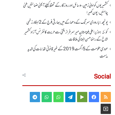
کشمیریوں کو اپنی زمین، وسائل اور روزگار کے تحفظ کیلئے آئینی ضمانتیں ملنی
چاہئیں، پون کھیرا
پونچھ: بارودی سرنگ کے دھماکے میں بھارتی فوج کے 2اہلکار زخمی
کوئٹہ : وزیر اعلی بلوچستان میر سرفراز بگٹی سے حریت کانفرنس آزاد کشمیر
شاخ کے رہنما حسن البنا کی ملاقات
مودی حکومت کے 5اگست2019کے غیر قانونی اقدامات کی شدید
مذمت
Social
Telegram
WhatsApp
WhatsApp
Telegram
Google
Facebook
RSS
Group
Group
Play
X