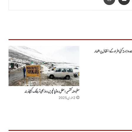
 وابستہ کئی افراد کے انتقال پر اظہار
مقبوضہ کشمیر:مغل روڈ پانچویں روز بھی ٹریفک کیلئے بند
2 جنوری, 2025