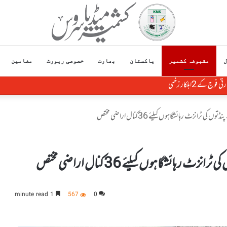
ل
مقبوضہ کشمیر
پاکستان
بھارت
خصوصی رپورٹ
مضامین
 2اہلکار زخمی
انزٹ رہائشگاہوں کیلئے 36کنال اراضی مختص
ائشگاہوں کیلئے 36کنال اراضی مختص
1 minute read
567
0