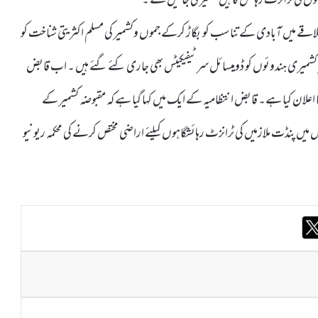
قے میں آبادی کے تناسب کو بگاڑ کرکے جموں وکشمیر کی مسلم اکثریتی شناخت کو
کشمیری ہندوئوں کو ڈومیسائل سرٹیفیکیٹس بھی جاری کئے گئے ہیں ۔ اب قابض
 اراضی مختص کرنے کا اعلان کیا ہے۔ قابض انتظامیہ کے ایک میں کہا گیا ہے کہ مقبوضہ کشمیر کے
یں پنڈت ملازمیں کی ٹرانزٹ رہائشگاہوں کیلئے اراضی مختص کرنے کی محکمہ ریونیو