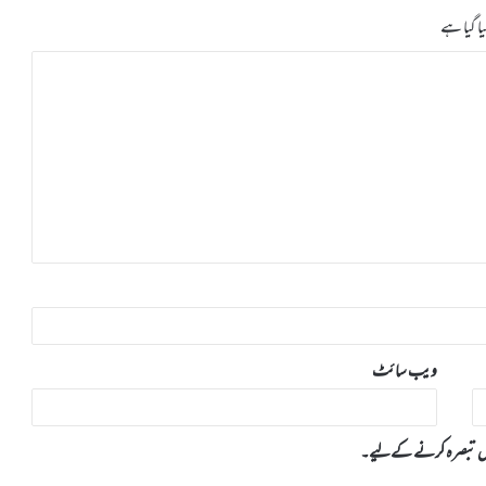
ا گیا ہے
ویب‌ سائٹ
 میں تبصرہ کرنے کےلیے۔