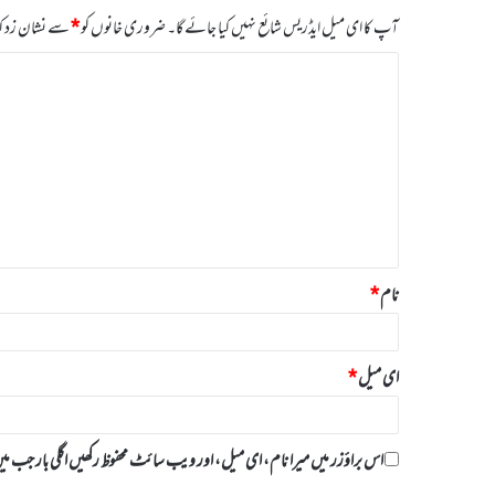
آپ کا ای میل ایڈریس شائع نہیں کیا جائے گا۔
ضروری خانوں کو
*
سے نشان زد کی
ت
ب
ص
ر
ہ
*
نام
*
ای میل
*
اس براؤزر میں میرا نام، ای میل، اور ویب سائٹ محفوظ رکھیں اگلی بار جب