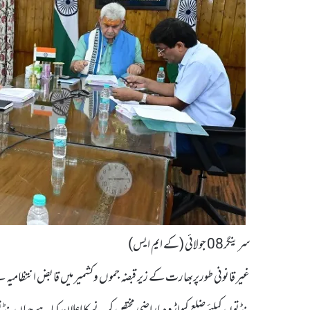
سرینگر08 جولائی (کے ایم ایس)
غیر قانونی طورپربھارت کے زیر قبضہ جموں وکشمیر میں قابض انتظام
پنڈتوں کیلئے ضلع کپواڑہ میںاراضی مختص کرنے کا اعلان کیا ہے جہاں پنڈ