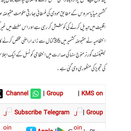
کشمیرمیڈیاسروس کے مطابق مودی کی فسطائی بھارتی حکومت مقبوضہ علا
اقلیت میں تبدیل کرنے کی کوشش کر رہی ہے اور اس سلسلے میں غیر 
انتظامیہ نے مقبوضہ کشمیرمیں 36کنال سے زائد
لیفٹیننٹ گورنر منوج سنہا کی صدارت میں انتظامی کونسل کے ایک اجلاس م
کی تجویز کی منظوری دی گئی ہے ۔
Channel
|
Group
|
KMS on
Subscribe Telegram
|
Group