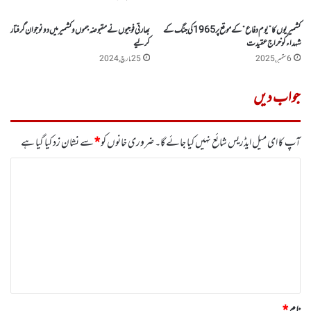
کشمیریوں کا”یوم دفاع“ کے موقع پر 1965کی جنگ کے
بھارتی فوجیوں نے مقبوضہ جموں وکشمیرمیں دو نوجوان گرفتار
شہدا ءکو خراج عقیدت
کر لیے
6 ستمبر, 2025
25 مارچ, 2024
جواب دیں
آپ کا ای میل ایڈریس شائع نہیں کیا جائے گا۔
ضروری خانوں کو
*
سے نشان زد کیا گیا ہے
ت
ب
ص
ر
ہ
*
نام
*