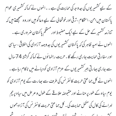
کے لیے کشمیریوں کی جدوجہ کی حمایت کی ہے۔۔انہوں نے کہا کہ کشمیری عوام
پاکستان میں امن، استحکام، ترقی اور خوشحالی کے لیے دعاگو ہیں اور وہ سمجھتے ہیں کہ
تنازعہ کشمیر کے حل کے لیے ایک مضبوط اور مستحکم پاکستان ضروری ہے۔
انہوں نے امید ظاہر کی کہ پاکستان کشمیریوں کی جدوجہد آزادی کی اخلاقی، سیاسی
اور سفارتی حمایت جاری رکھے گا۔حریت رہنمائوں نے کہا کہ گزشتہ 74سال
سے جاری بھارتی جبر کشمیریوں کے عزمِ آزادی کو دبانے میں ناکام رہا ہے۔
انہوں نے کل جماعتی حریت کانفرنس کی طرف سے بھارت کے یوم آزادی کو
یوم سیاہ کے طور پر منانے اور مقبوضہ علاقے کے طول وعرض میں سیاہ پرچم
لہرانے کی کال کی مکمل حمایت کی۔ کل جماعتی حریت کانفرنس کی آزاد جموں