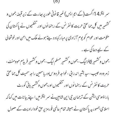
سرینگر14اگست(کے ایم ایس) غیر قانونی طور پر بھارت کے زیر قبضہ جموں و
کشمیر میں کل جماعتی حریت کانفرنس کے رہنمائوں اور تنظیموں نے پاکستان کی
حکومت اور عوام کو یوم آزادی پر مبارکباد دیتے ہوئے ملک میں امن اور خوشحالی
کے لیے دعا کی ہے۔
جموں و کشمیر پیپلز لیگ، جموں و کشمیر مسلم لیگ، جموں و کشمیر فریڈم موومنٹ،
زمرودہ حبیب، سید بشیر اندرابی ، خواجہ فردوس اور یاسمین راجہ سمیت کل جماعتی
حریت کانفرنس کے رہنمائوں اور تنظیموں اورجموں وکشمیر ہائی کورٹ
بارایسوسی ایشن کے ترجمان جی این شاہین نے سرینگر میں اپنے بیانات میں کہا کہ
اسلامی جمہوریہ پاکستان نے ہمیشہ تمام عالمی فورمز پر حق خودارادیت کے حصول