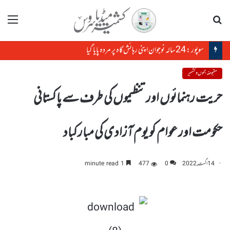
تلاش
مینو
سوپور : 24سالہ نوجوان اپنی رہائش گاہ پر مردہ پایا گیا
مقبوضہ جموں و کشمیر
حریت رہنمائوں اور تنظیموں کی طرف سے پاکستانی
حکومت اور عوام کو یوم آزادی کی مبارکباد
14 اگست, 2022
0
477
1 minute read