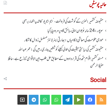
حالیہ پوسٹیں
مقبوضہ کشمیر: خنزیر کے گوشت کی فروخت ، ’ایم ایم یو“ کا شدید اظہار برہمی
سوپور : 24سالہ نوجوان اپنی رہائش گاہ پر مردہ پایا گیا
مودی حکومت کی معاشی ناکامیاں: بھارتی ایئرلائنز مسلسل زوال کا شکار
مقبوضہ کشمیر کی ریاستی حیثیت کی بحالی کیلئے کوششیں جاری رہیں گی: عمر عبداللہ
مسئلہ کشمیر اقوام متحدہ کی قراردادوں کے مطابق حل طلب بین الاقوامی تنازع ہے، حافظ
حفیظ الرحمن
Social
Telegram
X
WhatsApp
WhatsApp
Telegram
Google
Facebook
RSS
Group
Group
Play