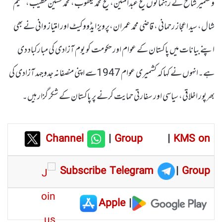
وکشمیر شاخ کے رہنمائوں شیخ عبدالمتین، شیخ محمد یعقوب، محمد حسین خطیب، شمیم
شال، سید اعجاز رحمانی ، قاضی محمد عمران،پرویز ایڈووکیٹ اور امتیاز وانی نے بھی
اپنے بیانات میں پاکستان کے عوام اور حکومت کو یوم آزادی کی مبارکباد دی
ہے۔انہوں نے کہا کہ کشمیری عوام 1947سے اپنی منصفانہ جدوجہد آزادی کی
بھرپور اخلاقی، سیاسی اور سفارتی حمایت کرنے پر پاکستان کے شکر گزار ہیں۔
Channel
|
Group
|
KMS on
Subscribe Telegram
|
Group
Apple
|