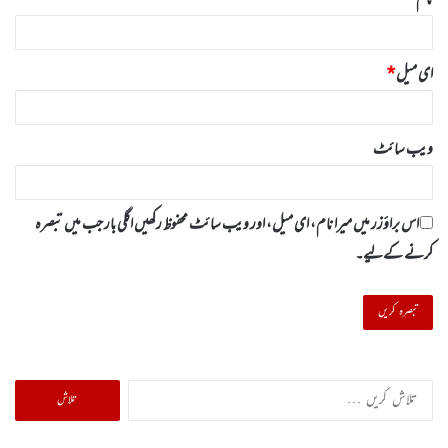
ای میل
*
ویب‌ سائٹ
اس براؤزر میں میرا نام، ای میل، اور ویب سائٹ محفوظ رکھیں اگلی بار جب میں تبصرہ
کرنے کےلیے۔
تلاش
کریں
برائے: