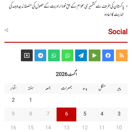
پاکستان کی طرف سے کشمیری عوام کے حقِ خودارادیت کے حصول کی منصفانہ جدوجہد کی
حمایت کا اعادہ
Social
Telegram
X
WhatsApp
WhatsApp
Telegram
Google
Facebook
RSS
Group
Group
Play
اگست 2026
پیر
منگل
بدھ
جمعرات
جمعہ
ہفتہ
اتوار
2
1
9
8
7
6
5
4
3
16
15
14
13
12
11
10