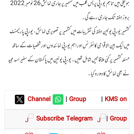
ہو چکی ہیں تاہم یورپی پریس کلب میں کشمیر پر جاری نمائش 26 نومبر 2022
بروز ہفتہ تک جاری رہے گی۔
کشمیر یورپی یونین ہفتہ کی تقریبات میں کشمیر پر تصویری نمائش، یورپی پارلیمنٹ
میں ایک بین الاقوامی کانفرنس اور اہم یورپی نمائندوں اور شخصیات کے ساتھ
مسئلہ کشمیر پر کئی ملاقاتیں شامل تھیں۔یورپی یونین میں پاکستان کے سفیر اسد مجید
نے بھی نمائش کا دورہ کیا۔
Channel
|
Group
|
KMS on
Subscribe Telegram
|
Group