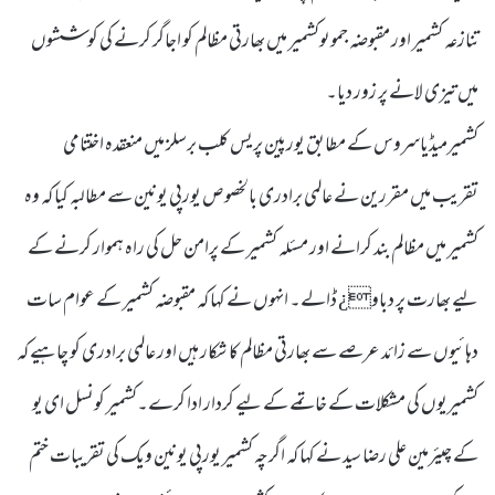
تنازعہ کشمیر اور مقبوضہ جموںوکشمیر میں بھارتی مظالم کو اجاگر کرنے کی کوششوں
میں تیزی لانے پر زور دیا۔
کشمیرمیڈیاسروس کے مطابق یورپین پریس کلب برسلز میں منعقدہ اختتامی
تقریب میں مقررین نے عالمی برادری بالخصوص یورپی یونین سے مطالبہ کیا کہ وہ
کشمیر میں مظالم بند کرانے اور مسئلہ کشمیر کے پرامن حل کی راہ ہموار کرنے کے
لیے بھارت پر دباو¿ ڈالے۔ انہوں نے کہا کہ مقبوضہ کشمیر کے عوام سات
دہائیوں سے زائد عرصے سے بھارتی مظالم کا شکار ہیں اور عالمی برادری کو چاہیے کہ
کشمیریوں کی مشکلات کے خاتمے کے لیے کردار ادا کرے۔کشمیر کونسل ای یو
کے چیئرمین علی رضا سید نے کہا کہ اگرچہ کشمیر یورپی یونین ویک کی تقریبات ختم