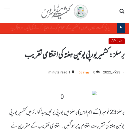
تلاش
مینو
پانچ اگست کادن جموں و کشمیر کے عوام کو بے اختیار کرنے کی ایک دردناک یاد دہانی ہے: میرواعظ عمر فاروق
انسانی حقوق
برسلز : کشمیر یورپی یونین ہفتہ کی اختتامی تقریب
23 نومبر, 2022
0
589
1 minute read
برسلز23 نومبر (کے ایم ایس)برسلز میں یورپی یونین ہیڈ کوارٹر میں کشمیر یورپی
یونین ہفتہ کی تقریبات اختتام پذیر ہو گئیں ۔ اختتامی تقریب کے مقررین نے