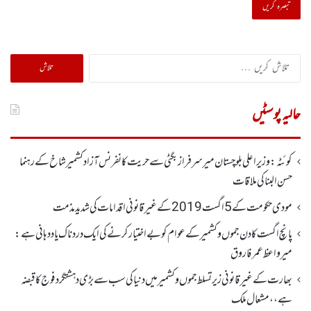
تلاش
کریں
برائے:
حالیہ پوسٹیں
کوئٹہ : وزیر اعلی بلوچستان میر سرفراز بگٹی سے حریت کانفرنس آزاد کشمیر شاخ کے رہنما
حسن البنا کی ملاقات
مودی حکومت کے 5اگست2019کے غیر قانونی اقدامات کی شدید مذمت
پانچ اگست کادن جموں و کشمیر کے عوام کو بے اختیار کرنے کی ایک دردناک یاد دہانی ہے:
میرواعظ عمر فاروق
بھارت کے غیر قانونی زیر تسلط جموں و کشمیر میں دنیا کی سب سے بڑی دہشتگرد فوج کا قبضہ
ہے،، مشعال ملک