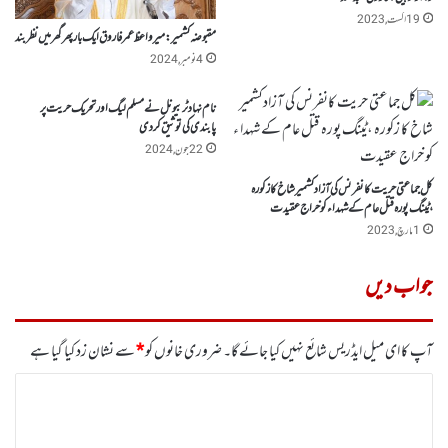
19 اگست, 2023
مقبوضہ کشمیر :میر واعظ عمر فاروق ایک بار پھر گھر میں نظربند
4 نومبر, 2024
نام نہاد ٹربیونل نے مسلم لیگ اورتحریک حریت پر
پابندی کی توثیق کردی
22 جون, 2024
کل جماعتی حریت کانفرنس کی آزادکشمیر شاخ کا زکورہ
،ٹینگ پورہ قتل عام کے شہدا ء کو خراج عقیدت
1 مارچ, 2023
جواب دیں
آپ کا ای میل ایڈریس شائع نہیں کیا جائے گا۔
ضروری خانوں کو
*
سے نشان زد کیا گیا ہے
ت
ب