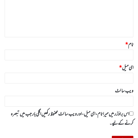
ص
ر
ہ
*
نام
*
ای میل
*
ویب‌ سائٹ
اس براؤزر میں میرا نام، ای میل، اور ویب سائٹ محفوظ رکھیں اگلی بار جب میں تبصرہ
کرنے کےلیے۔