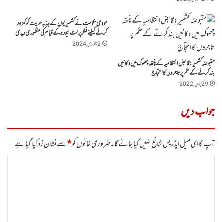
مودی حکومت نے کشمیریوں کے جذبہ حریت کوکمزور
کرنے کیلئے فنگر پرنٹ بیورو کے قیام کی منظوری دیدی
2 جنوری, 2024
مقبوضہ کشمیر:قابض انتظامیہ کے پنتھہ چھوک میں دکانیں
بند کرنے کے حکم پر تاجروں کا احتجاج
29 جون, 2022
جواب دیں
آپ کا ای میل ایڈریس شائع نہیں کیا جائے گا۔
ضروری خانوں کو
*
سے نشان زد کیا گیا ہے
ت
ب
ص
ر
ہ