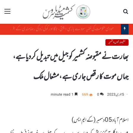
تلاش
مینو
مودی حکومت کی خفیہ سودے بازی: میتی، ناگا اور کوکی زو کی رضامندی کے بغیر منی پور کی زمین کا سودا
مقبوضہ جموں و کشمیر
بھارت نے مقبوضہ کشمیر کو جیل میں تبدیل کردیا ہے،
جہاں موت کا رقص جاری ہے ،مشعال ملک
5 جنوری, 2023
0
669
1 minute read
اسلام آباد 05دسمبر (کے ایم ایس)