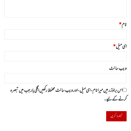
*
نام
*
ای میل
*
ویب‌ سائٹ
اس براؤزر میں میرا نام، ای میل، اور ویب سائٹ محفوظ رکھیں اگلی بار جب میں تبصرہ
کرنے کےلیے۔