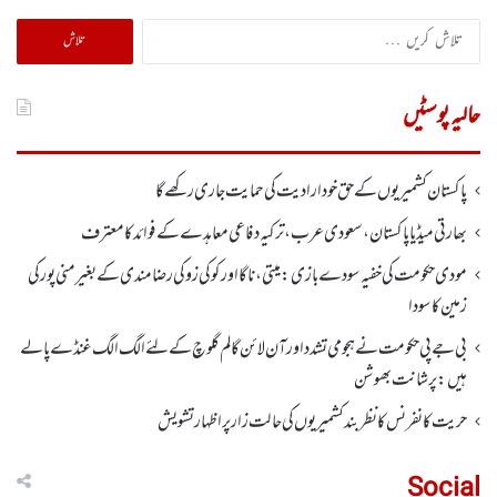
تلاش
کریں
برائے:
حالیہ پوسٹیں
پاکستان کشمیریوں کے حق خودارادیت کی حمایت جاری رکھے گا
بھارتی میڈیا پاکستان، سعودی عرب، ترکیہ دفاعی معاہدے کے فوائد کا معترف
مودی حکومت کی خفیہ سودے بازی: میتی، ناگا اور کوکی زو کی رضامندی کے بغیر منی پور کی
زمین کا سودا
بی جے پی حکومت نے ہجومی تشدد اورآن لائن گالم گلوچ کے لئے الگ الگ غنڈے پالے
ہیں: پرشانت بھوشن
حریت کانفرنس کا نظر بند کشمیریوں کی حالت زار پر اظہار تشویش
Social