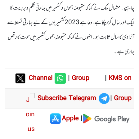
چاہیے۔مشعال ملک نے کہاکہ مقبوضہ جموں و کشمیر میں بھارتی ظلم و بربریت کا
ایک اورسال گزرچکاہے،دعا ہے 2023کشمیریوں کے لیے بھارتی تسلط سے
آزادی کا سال ثابت ہو۔انہوں نے کہاکہ مقبوضہ جموں کشمیر میں موت کارقص
جاری ہے۔
Channel
|
Group
|
KMS on
Subscribe Telegram
|
Group
Apple
|