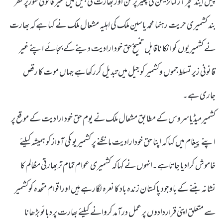
پیس اینڈ کلچر آرگنائزیشن کی چیئرپرسن اور بھارت کی جیل میں غیر قانونی طورپر نظر
بند کشمیری حریت رہنما محمد یاسین ملک کی اہلیہ مشعال ملک نے کہا ہے کہ بھارت
نے کشمیریوں کو انکا ناقابل تنسیخ حق خود ارادیت دینے کے بجائے اپنے غیر
قانونی زیر تسلط جموں وکشمیر کو جیل میں تبدیل کررکھاہے جہاں موت کا رقص
جاری ہے۔
کشمیرمیڈیاسروس کے مطابق مشعال ملک نے یوم حق خود ارادیت کے موقع پر
اپنے پیغام میں کہا کہ اپنا حق خودارادیت مانگنے پر کشمیریوںکی آواز کو ہمیشہ کیلئے
خاموش کرادیا جاتاہے۔انہوں نے کہاکہ کشمیری عوام تمام تر بھارتی مظالم کا
نشانہ بننے کے باوجود پاکستان زندہ باد کا نعرہ لگارہے ہیں اوراقوام متحدہ کوکشمیر
سے متعلق اپنی قراردادوں پر عمل درآمد کروانے کیلئے بھارت پر دبائو بڑھانا