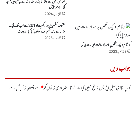
آر ایس ایس سے وابستہ ہندو انتہاپسندنے ریاسی میں مسجد
کی بے حرمتی کی
5 جولائی, 2026
مقبوضہ کشمیرمیں 5اگست 2019سے اب تک ایک
ہزار سے زائدکشمیریوں کوشہید کیاگیا: رپورٹ
5 اگست, 2025
کولگام : ایک شخص پراسرار حالت میں مردہ پایا گیا
28 ستمبر, 2023
جواب دیں
آپ کا ای میل ایڈریس شائع نہیں کیا جائے گا۔
ضروری خانوں کو
*
سے نشان زد کیا گیا ہے
ت
ب
ص
ر