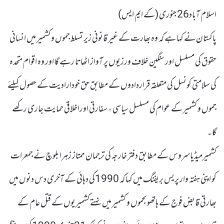
اسلام آباد26 جنوری (کے ایم ایس)
پاکستان نے کہا ہے کہ وہ بھارت کے غیر قانونی زیر تسلط جموں و کشمیر میں انسانی
حقوق کی مسلسل اور سنگین خلاف ورزیوں پر آواز اٹھاتا رہے گا اور وہ اقوام متحدہ
کی سلامتی کونسل کی متعلقہ قراردادوں کے مطابق حق خودارادیت کے حصول کیلئے
جموں و کشمیر کے عوام کی مسلسل سیاسی ، سفارتی اوراخلاقی حمایت جاری رکھے
گا۔
کشمیرمیڈیاسروس کے مطابق دفتر خارجہ کی ترجمان ممتاز زہرا بلوچ نے جمعرات
کو اپنی ہفتہ وار پریس بریفنگ میں کہا کہ 1990کی دہائی کے آخری دس دنوں میں
بھارتی قابض فوج کے ہاتھوںجموں و کشمیر میں نہتے کشمیریوں کے قتل عام کے