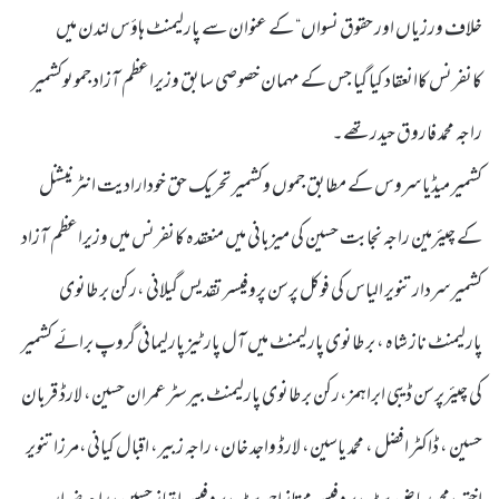
خلاف ورزیاں اور حقوق نسواں“ کے عنوان سے پارلیمنٹ ہاؤس لندن میں
کانفرنس کاانعقاد کیا گیا جس کے مہمان خصوصی سابق وزیراعظم آزاد جموںوکشمیر
راجہ محمد فاروق حیدرتھے۔
کشمیر میڈیا سروس کے مطابق جموں وکشمیر تحریک حق خودارادیت انٹرنیشنل
کے چیئرمین راجہ نجابت حسین کی میزبانی میں منعقدہ کانفرنس میں وزیراعظم آزاد
کشمیر سردار تنویر الیاس کی فوکل پرسن پروفیسر تقدیس گیلانی ،رکن برطانوی
پارلیمنٹ ناز شاہ ، برطانوی پارلیمنٹ میں آل پارٹیز پارلیمانی گروپ برائے کشمیر
کی چیئرپرسن ڈیبی ابراہمز،رکن برطانوی پارلیمنٹ بیرسٹر عمران حسین، لارڈ قربان
حسین ، ڈاکٹر افضل ، محمد یاسین، لارڈ واجد خان، راجہ زبیر، اقبال کیانی،مرزا تنویر