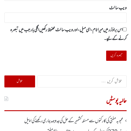
ویب‌ سائٹ
اس براؤزر میں میرا نام، ای میل، اور ویب سائٹ محفوظ رکھیں اگلی بار جب میں تبصرہ
کرنے کےلیے۔
تلاش
کریں
برائے:
حالیہ پوسٹیں
محبوبہ مفتی کی کارکنوں سے مسئلہ کشمیر کے حل کی جدوجہد جاری رکھنے کی اپیل