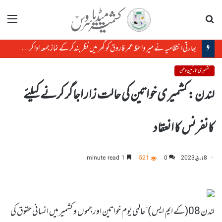
تلاش
مینو
بھارتی انتظامیہ نے میر واعظ عمر فاروق کو گھر میں نظر بندکر کے نماز جمعہ ادا کرنے سے روک دیا
کشمیری تارکین وطن
لندن : کشمیری خواتین کی حالت زار اجاگر کرنے کیلئے
کانفرنس کا انعقاد
8 مارچ, 2023
0
521
1 minute read
لندن 08(کے ایم ایس )”عالمی یوم خواتین اور جموں و کشمیر میں انسانی حقوق کی