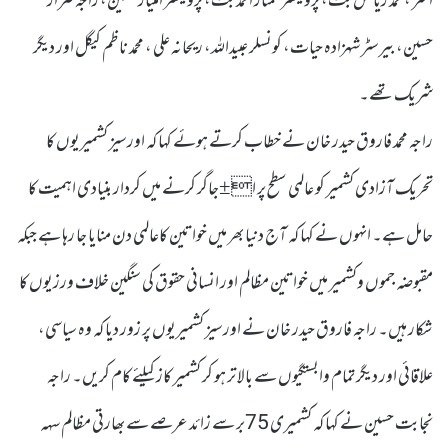
اختر ،محمد ریاض بٹ، پروفیسر ممتاز احمد بٹ، پروفیسر امتیاز حسین، راجہ ضرار
حسین، بیرسٹر شہزادہ حیات، کونسلر عبیداللہ، ریحانہ علی ، محمد ناظم کیگل اور دیگر
شریک تھے۔
راجہ محمد فاروق حیدر خان نے خطاب کرتے ہوئے کہا کہ اورسیز کشمیریوں کا
تحریک آزادی کشمیر کو عالمی سطح پر ا±جاگر کرنے میں کردار بنیادی اہمیت کا
حامل ہے۔ انہوں نے کہا کہ آج دنیا بھر میں خواتین کاعالمی دن منایا جا رہا ہے جبکہ
مقبوضہ جموں وکشمیر میں خواتین مظالم اور انسانی حقوق کی سنگین خلاف ورزیوں کا
شکار ہیں۔ راجہ فاروق حیدر خان نے اورسیز کشمیریوں پر زور دیا کہ وہ سیاسی،
علاقائی اور دیگر تمام وابستگیوں سے بالا تر ہو کر کشمیر کاز کیلئے کام کریں۔ راجہ
نجابت حسین نے کہا کہ کشمیری 75بر سے زائد عرصے سے بھارتی مظالم سہہ