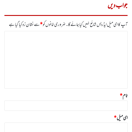
جواب دیں
آپ کا ای میل ایڈریس شائع نہیں کیا جائے گا۔
ضروری خانوں کو
*
سے نشان زد کیا گیا ہے
ت
ب
ص
ر
ہ
*
نام
*
ای میل
*