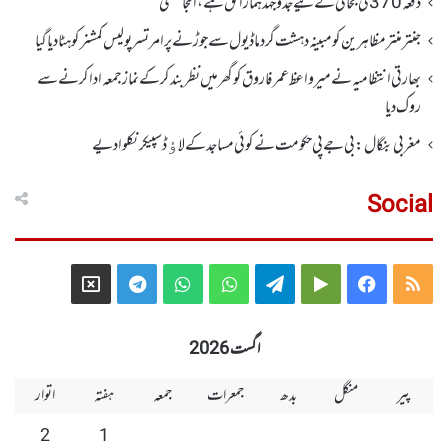
دفعہ370کی بحالی کے لیے جدوجہد ہمارا حق ہے، التجا مفتی
جنتر منتر مظاہرین کو مبینہ دہشت گرد ماڈیول سے جوڑنے پر امرتسر پولیس کمشنر کو ہٹا دیاگیا
بھارتی انتظامیہ نے میر واعظ عمر فاروق کو گھر میں نظر بندکر کے نماز جمعہ ادا کرنے سے
روک دیا
مغربی بنگال: بی جے پی حکومت نے کوئی مساجد کے لاﺅڈ سپیکر نکلوا دیے
Social
Telegram
X
WhatsApp
WhatsApp
Telegram
Google
Facebook
RSS
Group
Group
Play
اگست 2026
پیر
منگل
بدھ
جمعرات
جمعہ
ہفتہ
اتوار
2
1