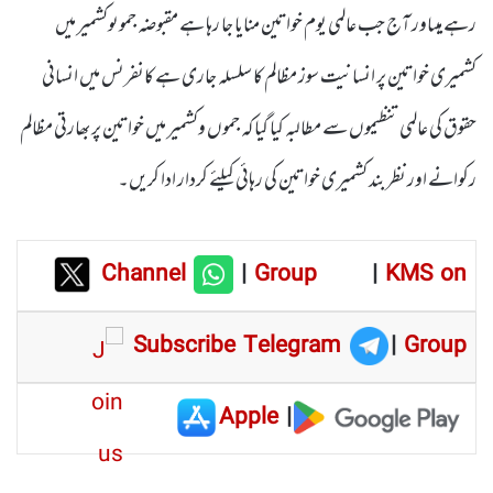
رہے ہیںاور آج جب عالمی یوم خواتین منایا جا رہا ہے مقبوضہ جموںوکشمیر میں
کشمیری خواتین پر انسانیت سوز مظالم کا سلسلہ جاری ہے کانفرنس میں انسانی
حقوق کی عالمی تنظیموں سے مطالبہ کیا گیا کہ جموں وکشمیر میں خواتین پر بھارتی مظالم
رکوانے اور نظر بند کشمیری خواتین کی رہائی کیلئے کردار ادا کریں۔
Channel
|
Group
|
KMS on
Subscribe Telegram
|
Group
Apple
|