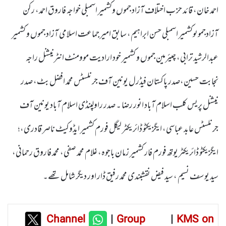
احمد خان، قائد حز ب اختلاف آزاد جموں وکشمیر اسمبلی خواجہ فاروق احمد، رکن
آزادجموںوکشمیر اسمبلی حسن ابراہیم، سابق امیر جماعت اسلامی آزاد جموں و کشمیر
عبدالرشید ترابی، چیئرمین جموں و کشمیر خود ارادیت موومنٹ انٹرنیشنل راجہ
نجابت حسین،صدر پاکستان فیڈرل یونین آف جرنلسٹس محمد افضل بٹ، صدر
نیشنل پریس کلب اسلام آباد انور رضا ۔ صدر راولپنڈی اسلام آباد یونین آف
جرنلسٹس عابد عباسی، ایگزیکٹو ڈائریکٹر لیگل فورم کشمیر ایڈوکیٹ ناصر قادری،؛
ایگزیکٹو ڈائریکٹر یوتھ فورم فار کشمیر زمان باجوہ، غلام محمد صفی، محمد فاروق رحمانی،
سید یوسف نسیم ، سید فیض نقشبندی محمد رفیق ڈار اور دیگر شامل تھے۔
Channel
|
Group
|
KMS on