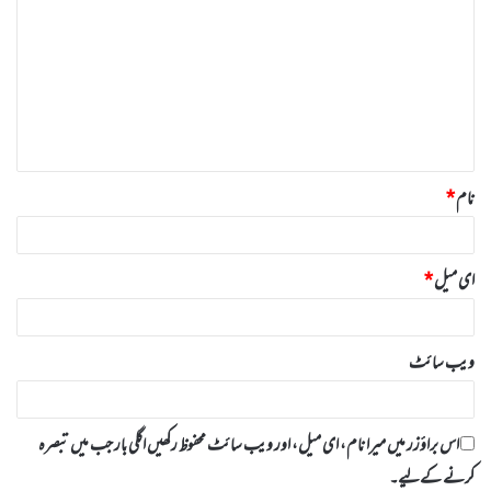
ب
ص
ر
ہ
*
نام
*
ای میل
*
ویب‌ سائٹ
اس براؤزر میں میرا نام، ای میل، اور ویب سائٹ محفوظ رکھیں اگلی بار جب میں تبصرہ
کرنے کےلیے۔