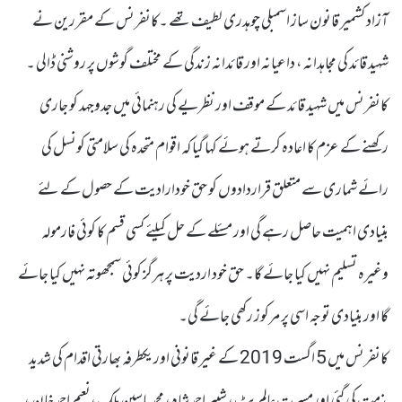
آزاد کشمیر قانون ساز اسمبلی چوہدری لطیف تھے ۔کانفرنس کے مقررین نے
شہید قائد کی مجاہدانہ ، داعیانہ اور قائدانہ زندگی کے مختلف گوشوں پر روشنی ڈالی ۔
کانفرنس میں شہید قائد کے موقف اور نظریے کی رہنمائی میں جدوجہد کو جاری
رکھنے کے عزم کا اعادہ کرتے ہوئے کہا گیا کہ اقوام متحدہ کی سلامتی کونسل کی
رائے شماری سے متعلق قراردادوں کو حق خودارادیت کے حصول کے لئے
بنیادی اہمیت حاصل رہے گی اور مسئلے کے حل کیلئے کسی قسم کا کوئی فارمولہ
وغیرہ تسلیم نہیں کیا جائے گا۔ حق خود اردیت پر ہرگز کوئی سمجھوتہ نہیں کیا جائے
گا اور بنیادی توجہ اسی پر مرکوز رکھی جائے گی۔
کانفرنس میں 5 اگست 2019 کے غیر قانونی اور یکطرفہ بھارتی اقدام کی شدید
مذمت کی گئی اورمسرت عالم بٹ، شبیر احمد شاہ، محمد یاسین ملک،نعیم احمد خان ،