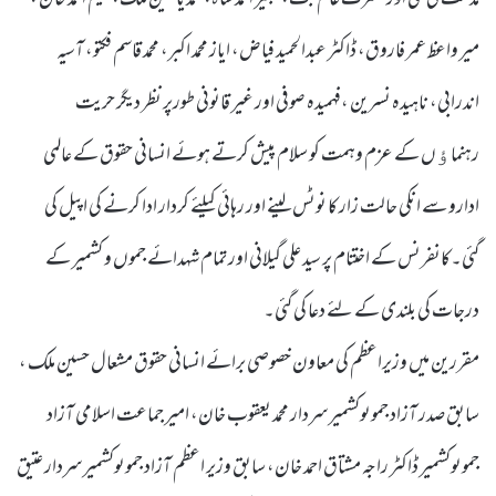
میر واعظ عمر فاروق، ڈاکٹر عبدالحمید فیاض، ایاز محمد اکبر، محمد قاسم فکتو، آسیہ
اندرابی، ناہیدہ نسرین ،فہمیدہ صوفی اور غیر قانونی طورپر نظر دیگر حریت
رہنماﺅں کے عزم وہمت کو سلام پیش کرتے ہوئے انسانی حقوق کے عالمی
ادارو سے انکی حالت زار کا نوٹس لینے اور رہائی کیلئے کردار ادا کرنے کی اپیل کی
گئی۔کانفرنس کے اختتام پر سید علی گیلانی اور تمام شہدائے جموں و کشمیر کے
درجات کی بلندی کے لئے دعا کی گئی۔
مقررین میں وزیراعظم کی معاون خصوصی برائے انسانی حقوق مشعال حسین ملک ،
سابق صدر آزاد جموںوکشمیر سردار محمد یعقوب خان، امیر جماعت اسلامی آزاد
جموںوکشمیر ڈاکٹر راجہ مشتاق احمد خان، سابق وزیر اعظم آزاد جموںوکشمیر سردار عتیق