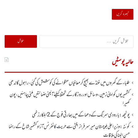
تلاش
کریں
برائے:
حالیہ پوسٹیں
طلباء کے گھروں میں غنڈے بھیج کر معافیاں منگوانے کی کوشش کی گئی،راہول گاندھی
کشمیریوں کو اپنی زمین، وسائل اور روزگار کے تحفظ کیلئے آئینی ضمانتیں ملنی چاہئیں، پون
کھیرا
پونچھ: بارودی سرنگ کے دھماکے میں بھارتی فوج کے 2اہلکار زخمی
کوئٹہ : وزیر اعلی بلوچستان میر سرفراز بگٹی سے حریت کانفرنس آزاد کشمیر شاخ کے رہنما
حسن البنا کی ملاقات