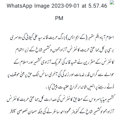
اسلام آبادیکم ستمبر (کے ایم ایس )بزرگ حریت قائد سید علی گیلانی کی دوسری
برسی پر کل جماعتی حریت کانفرنس آزاد جموں و کشمیرشاخ کے زیر اہتمام
کانفرنس کے مقررین نے شہید قائد کی تحریک آزادی کشمیراور اسلام کے
حوالے سے گراں قدر خدمات اور زندگی کی آخری سانس تک حق پر مبنی موقف پر
ڈٹے رہنے پر انہیں شاندار خراج عقیدت پیش کیا ۔
کشمیرمیڈیاسروس کے مطابق کانفرنس کی صدارت کل جماعتی حریت کانفرنس
آزاد جموںوکشمیر شاخ کے کنوینر محمود احمد ساغر نے کی جبکہ مہمان خصوصی سپیکر