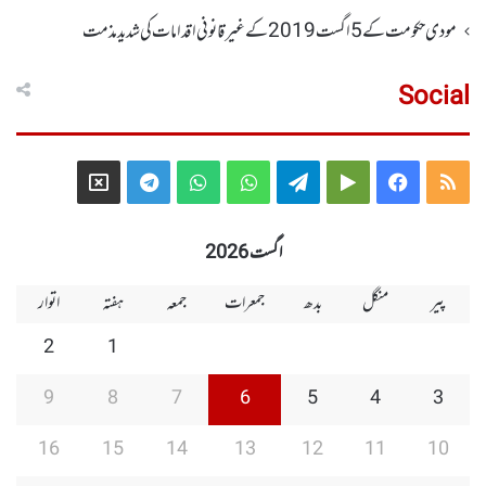
مودی حکومت کے 5اگست2019کے غیر قانونی اقدامات کی شدید مذمت
Social
Telegram
X
WhatsApp
WhatsApp
Telegram
Google
Facebook
RSS
Group
Group
Play
اگست 2026
پیر
منگل
بدھ
جمعرات
جمعہ
ہفتہ
اتوار
2
1
9
8
7
6
5
4
3
16
15
14
13
12
11
10