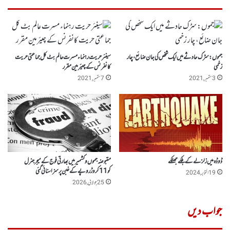
جموں: سڑک حادثے میں ایک شخص کی جان ضائع، چار
سینئر حریت رہنماء مسرت عالم بٹ کل جماعتی حریت
زخمی
کانفرنس کے چیئرمین مقرر
3 ستمبر, 2021
7 ستمبر, 2021
ڈوڈہ میں زلزلے کے ہلکے جھٹکے
مقبوضہ جموں وکشمیر میں بھارتی فوج کے میجر جنرل
کو 11کروڑ روپے کے غبن پر سزا سنائی گئی
19 اکتوبر, 2024
25 جولائی, 2026
جواب دیں