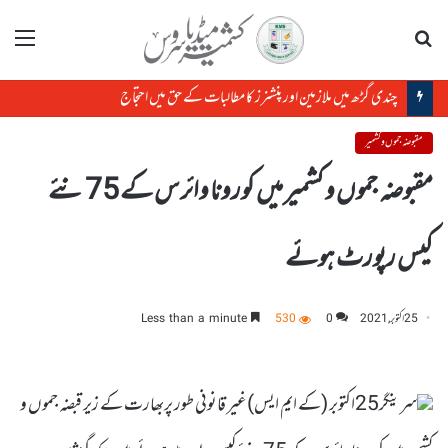
تلاش
مینو
چندی گڑھ میں ملازمین اور پنشنرز کا مطالبات کے حق میں احتجاج
مقبوضہ جموں و کشمیر
مقبوضہ جموں و کشمیر میں کورونا وائرس کے 75 نئے
کیس رپورٹ ہوئے
25 اکتوبر, 2021
0
530
Less than a minute
سرینگر25اکتوبر (کے ایم ایس)غیر قانونی طور پربھارت کے زیر قبضہ جموں و