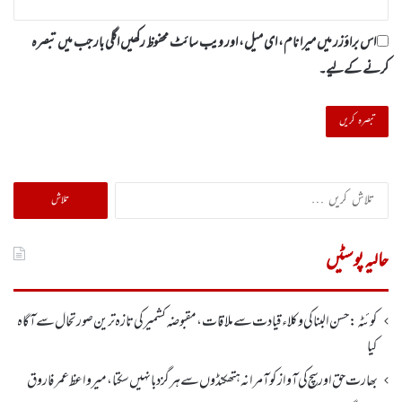
اس براؤزر میں میرا نام، ای میل، اور ویب سائٹ محفوظ رکھیں اگلی بار جب میں تبصرہ
کرنے کےلیے۔
تلاش
کریں
برائے:
حالیہ پوسٹیں
کوئٹہ:حسن البنا کی وکلاء قیادت سے ملاقات، مقبوضہ کشمیرکی تازہ ترین صورتحال سے آگاہ
کیا
بھارت حق اور سچ کی آواز کو آمرانہ ہتھکنڈوں سے ہرگز دبا نہیں سکتا، میر واعظ عمر فاروق