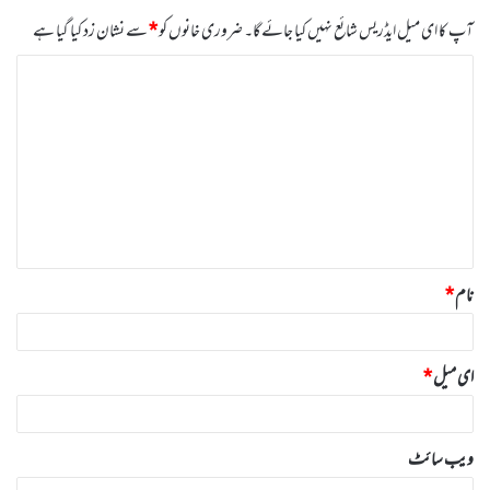
آپ کا ای میل ایڈریس شائع نہیں کیا جائے گا۔
ضروری خانوں کو
*
سے نشان زد کیا گیا ہے
ت
ب
ص
ر
ہ
*
نام
*
ای میل
*
ویب‌ سائٹ