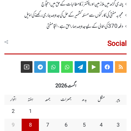
چندی گڑھ میں ملازمین اور پنشنرز کا مطالبات کے حق میں احتجاج
محبوبہ مفتی کی کارکنوں سے مسئلہ کشمیر کے حل کی جدوجہد جاری رکھنے کی اپیل
دفعہ370کی بحالی کے لیے جدوجہد ہمارا حق ہے، التجا مفتی
Social
Telegram
X
WhatsApp
WhatsApp
Telegram
Google
Facebook
RSS
Group
Group
Play
اگست 2026
پیر
منگل
بدھ
جمعرات
جمعہ
ہفتہ
اتوار
2
1
9
8
7
6
5
4
3