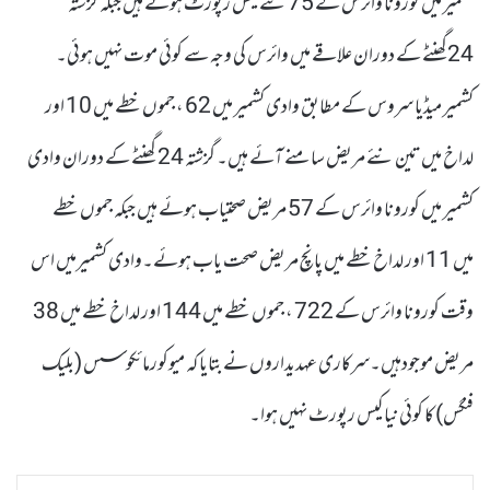
کشمیر میں کورونا وائرس کے 75 نئے کیس رپورٹ ہوئے ہیں جبکہ گزشتہ
24گھنٹے کے دوران علاقے میں وائرس کی وجہ سے کوئی موت نہیں ہوئی۔
کشمیر میڈیا سروس کے مطابق وادی کشمیر میں 62 ، جموں خطے میں 10 اور
لداخ میں تین نئے مریض سامنے آئے ہیں۔ گزشتہ 24 گھنٹے کے دوران وادی
کشمیر میں کورونا وائرس کے 57 مریض صحتیاب ہوئے ہیں جبکہ جموں خطے
میں 11 اور لداخ خطے میں پانچ مریض صحت یاب ہوئے۔وادی کشمیرمیں اس
وقت کورونا وائرس کے 722 ، جموں خطے میں 144 اور لداخ خطے میں 38
مریض موجودہیں۔سرکاری عہدیداروں نے بتایا کہ میوکورمائکوسس (بلیک
فنگس) کا کوئی نیا کیس رپورٹ نہیں ہوا۔