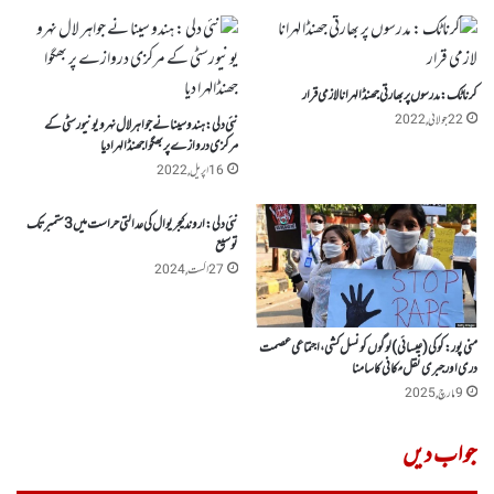
کرناٹک : مدرسوں پر بھارتی جھنڈا لہرانا لازمی قرار
22 جولائی, 2022
نئی دلی : ہندو سینا نے جواہر لال نہرو یونیورسٹی کے
مرکزی دروازے پر بھگوا جھنڈالہرا دیا
16 اپریل, 2022
نئی دلی:اروند کیجریوال کی عدالتی حراست میں 3ستمبر تک
توسیع
27 اگست, 2024
منی پور :کوکی(عیسائی) لوگوں کو نسل کشی، اجتماعی عصمت
دری اور جبری نقل مکانی کا سامنا
9 مارچ, 2025
جواب دیں