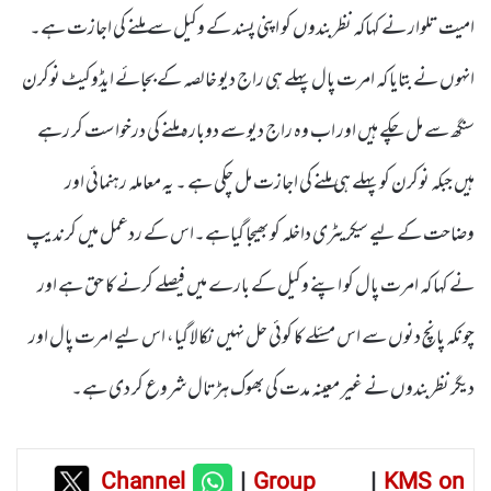
امیت تلوار نے کہاکہ نظربندوں کو اپنی پسند کے وکیل سے ملنے کی اجازت ہے۔
انہوں نے بتایا کہ امرت پال پہلے ہی راج دیو خالصہ کے بجائے ایڈوکیٹ نوکرن
سنگھ سے مل چکے ہیں اور اب وہ راج دیو سے دوبارہ ملنے کی درخواست کر رہے
ہیں جبکہ نوکرن کو پہلے ہی ملنے کی اجازت مل چکی ہے ۔ یہ معاملہ رہنمائی اور
وضاحت کے لیے سیکریٹری داخلہ کو بھیجا گیاہے۔اس کے ردعمل میں کرندیپ
نے کہا کہ امرت پال کو اپنے وکیل کے بارے میں فیصلے کرنے کا حق ہے اور
چونکہ پانچ دنوں سے اس مسئلے کا کوئی حل نہیں نکالا گیا، اس لیے امرت پال اور
دیگر نظربندوں نے غیر معینہ مدت کی بھوک ہڑتال شروع کر دی ہے۔
Channel
|
Group
|
KMS on