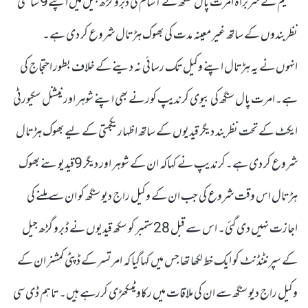
تنظیم کے سربراہ امرت پال سنگھ نے آسام کی ڈبرو گڑھ جیل میں اپنے9 ساتھی
نظربندوں کے ساتھ غیر معینہ مدت کی بھوک ہڑتال شروع کر دی ہے۔
انہوں نے یہ ہڑتال اپنے وکیل تک رسائی نہ دینے کے خلاف بطور احتجاج کی
ہے۔امرت پال سنگھ کی بیوی کرندیپ کور نے بھی اپنے شوہر اورنیشنل سکیورٹی
ایکٹ کے تحت نظربند دیگر قیدیوں کے ساتھ اظہار یکجہتی کے لیے بھوک ہڑتال
شروع کر دی ہے۔کرندیپ نے کہاکہ ان کے شوہر اور دیگر 9قیدیوںنے بھوک
ہڑتال اس وقت شروع کی جب ان کے وکیل راج دیو سنگھ کو ان سے ملنے کی
اجازت نہیں دی گئی۔ اس سے قبل 28ستمبر کو سکھ قیدیوں نے ڈبرو گڑھ جیل
کے سپرنٹنڈنٹ کو ایک خط لکھا تھا جس میں کہاگیا کہ امرتسر کے ڈپٹی کمشنر ان کے
وکیل راج دیو سنگھ سے ان کی ملاقات میں رکاوٹیںکھڑی کررہے ہیں۔ تاہم ڈی سی