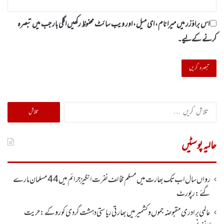
اس براؤزر میں میرا نام، ای میل، اور ویب سائٹ محفوظ رکھیں اگلی بار جب میں تبصرہ
کرنے کےلیے۔
تلاش
کریں
برائے:
حالیہ پوسٹیں
رواں سال اب تک بھارت میں مسلم مخالف نفرت انگیز جرائم میں 44 مسلمان مارے
گئے: رپورٹ
عالمی برادری مقبوضہ جموں وکشمیر میں بھارتی ریاستی دہشت گردی کو روکے : حریت