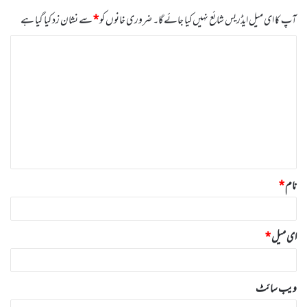
آپ کا ای میل ایڈریس شائع نہیں کیا جائے گا۔
ضروری خانوں کو
*
سے نشان زد کیا گیا ہے
ت
ب
ص
ر
ہ
*
نام
*
ای میل
*
ویب‌ سائٹ