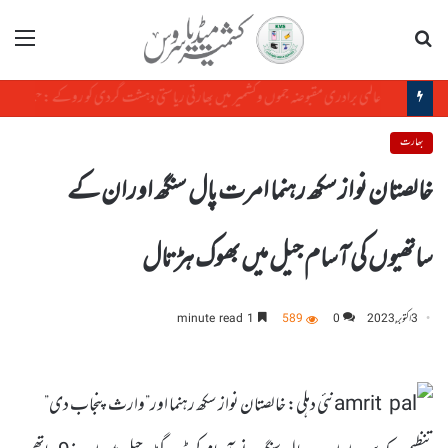
تلاش
مینو
بھارت :جھارکھنڈمیں بھوک ہڑتال کے دوران طالب علم رہنما کی طبیعت بگڑ گئی
بھارت
خالصتان نواز سکھ رہنما امرت پال سنگھ اوران کے
ساتھیوں کی آسام جیل میں بھوک ہڑتال
3 اکتوبر, 2023
0
589
1 minute read
نئی دہلی: خالصتان نواز سکھ رہنما اور”وارث پنجاب دی”