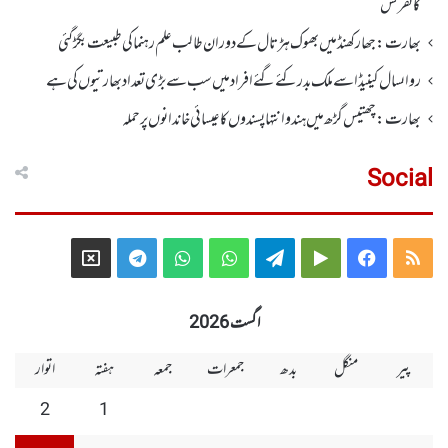
کانفرنس
بھارت :جھارکھنڈمیں بھوک ہڑتال کے دوران طالب علم رہنما کی طبیعت بگڑ گئی
رواںسال کینیڈا سے ملک بدر کئے گئے افراد میں سب سے بڑی تعداد بھارتیوں کی ہے
بھارت :چھتیس گڑھ میں ہندو انتہاپسندوں کا عیسائی خاندانوں پر حملہ
Social
Telegram
X
WhatsApp
WhatsApp
Telegram
Google
Facebook
RSS
Group
Group
Play
اگست 2026
پیر
منگل
بدھ
جمعرات
جمعہ
ہفتہ
اتوار
2
1