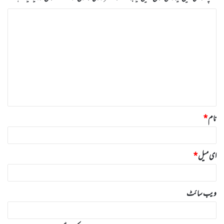
ت
ب
ص
ر
ہ
*
نام
*
ای میل
*
ویب‌ سائٹ