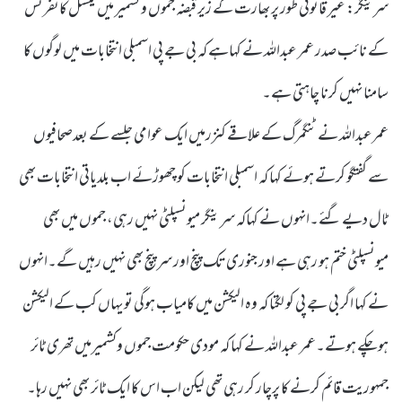
سرینگر: غیر قانونی طور پر بھارت کے زیر قبضہ جموں و کشمیر میں نیشنل کانفرنس
کے نائب صدر عمر عبداللہ نے کہاہے کہ بی جے پی اسمبلی انتخابات میں لوگوں کا
سامنا نہیں کرنا چاہتی ہے۔
عمرعبداللہ نے ٹنگمرگ کے علاقے کنزرمیں ایک عوامی جلسے کے بعدصحافیوں
سے گفتگو کرتے ہوئے کہا کہ اسمبلی انتخابات کو چھوڑئے اب بلدیاتی انتخابات بھی
ٹال دیے گئے۔انہوں نے کہاکہ سرینگر میونسپلٹی نہیں رہی، جموں میں بھی
میونسپلٹی ختم ہو رہی ہے اور جنوری تک پنچ اور سر پنچ بھی نہیں رہیں گے۔انہوں
نے کہا اگر بی جے پی کو لگتا کہ وہ الیکشن میں کامیاب ہوگی تو یہاں کب کے الیکشن
ہوچکے ہوتے۔عمر عبداللہ نے کہا کہ مودی حکومت جموں وکشمیرمیں تھری ٹائر
جمہوریت قائم کرنے کا پرچار کر رہی تھی لیکن اب اس کا ایک ٹائر بھی نہیں رہا۔