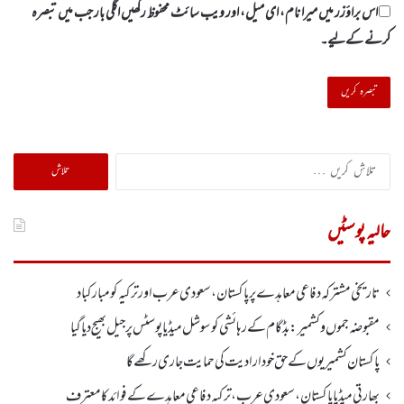
اس براؤزر میں میرا نام، ای میل، اور ویب سائٹ محفوظ رکھیں اگلی بار جب میں تبصرہ
کرنے کےلیے۔
تلاش
کریں
برائے:
حالیہ پوسٹیں
تاریخی مشترکہ دفاعی معاہدے پر پاکستان، سعودی عرب اور ترکیہ کومبارکباد
مقبوضہ جموں وکشمیر:بڈگام کے رہائشی کو سوشل میڈیا پوسٹس پر جیل بھیج دیا گیا
پاکستان کشمیریوں کے حق خودارادیت کی حمایت جاری رکھے گا
بھارتی میڈیا پاکستان، سعودی عرب، ترکیہ دفاعی معاہدے کے فوائد کا معترف