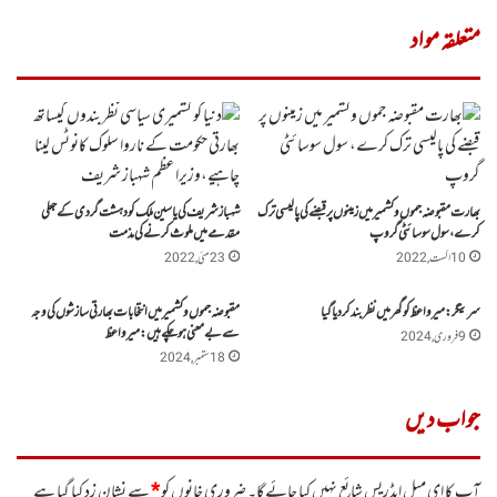
متعلقہ مواد
بھارت مقبوضہ جموں وکشمیر میں زمینوں پر قبضے کی پالیسی ترک
شہباز شریف کی یاسین ملک کو دہشت گردی کے جعلی
کرے، سول سوسائٹی گروپ
مقدمے میں ملوث کرنے کی مذمت
10 اگست, 2022
23 مئی, 2022
سرینگر: میر واعظ کو گھر میں نظر بند کر دیا گیا
مقبوضہ جموں وکشمیر میں انتخابات بھارتی سازشوں کی وجہ
سے بے معنی ہوچکے ہیں: میرواعظ
9 فروری, 2024
18 ستمبر, 2024
جواب دیں
آپ کا ای میل ایڈریس شائع نہیں کیا جائے گا۔
ضروری خانوں کو
*
سے نشان زد کیا گیا ہے