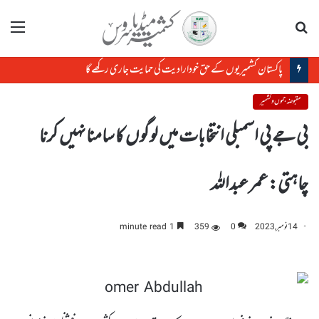
تلاش
مینو
پاکستان کشمیریوں کے حق خودارادیت کی حمایت جاری رکھے گا
مقبوضہ جموں و کشمیر
بی جے پی اسمبلی انتخابات میں لوگوں کا سامنا نہیں کرنا
چاہتی: عمر عبداللہ
14 نومبر, 2023
0
359
1 minute read