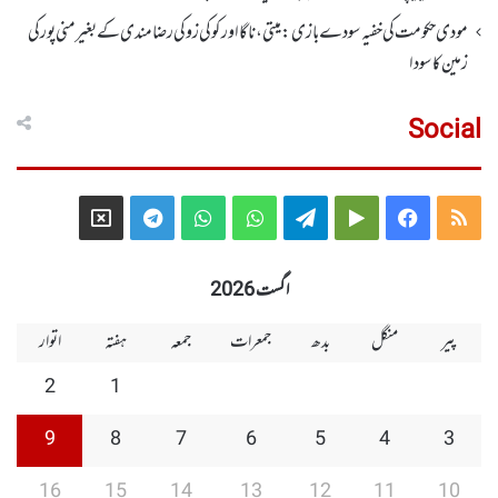
مودی حکومت کی خفیہ سودے بازی: میتی، ناگا اور کوکی زو کی رضامندی کے بغیر منی پور کی
زمین کا سودا
Social
Telegram
X
WhatsApp
WhatsApp
Telegram
Google
Facebook
RSS
Group
Group
Play
اگست 2026
پیر
منگل
بدھ
جمعرات
جمعہ
ہفتہ
اتوار
2
1
9
8
7
6
5
4
3
16
15
14
13
12
11
10