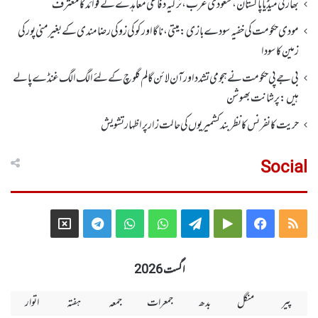
بھارتی میڈیا پاکستان، سعودی عرب، ترکیہ دفاعی معاہدے کے فوائد کا معترف
مودی حکومت کی خفیہ سودے بازی: میتی، ناگا اور کوکی زو کی رضامندی کے بغیر منی پور کی
زمین کا سودا
بی جے پی حکومت نے ہجومی تشدد اورآن لائن گالم گلوچ کے لئے الگ الگ غنڈے پالے
ہیں: پرشانت بھوشن
حریت کانفرنس کا نظر بند کشمیریوں کی حالت زار پر اظہار تشویش
Social
Telegram
X
WhatsApp
WhatsApp
Telegram
Google
Facebook
RSS
Group
Group
Play
اگست 2026
پیر
منگل
بدھ
جمعرات
جمعہ
ہفتہ
اتوار