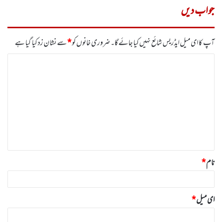
جواب دیں
آپ کا ای میل ایڈریس شائع نہیں کیا جائے گا۔
ضروری خانوں کو
*
سے نشان زد کیا گیا ہے
ت
ب
ص
ر
ہ
*
نام
*
ای میل
*