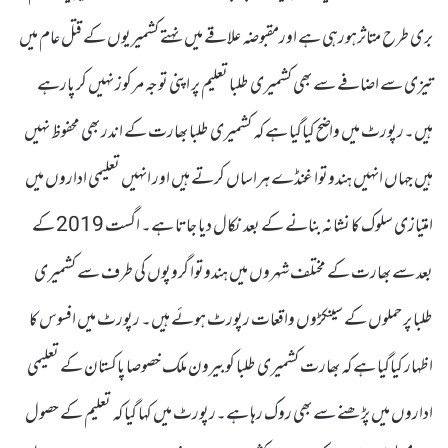
بری طرح متاثرہورہی ہے اورمقبوضہ علاقے میں نہتے کشمیریوں کے قتل عام میں
تیزی سے اضافے سے بھی کشمیری طلبا تعلیم پر اپنی توجہ مرکوز نہیں کر پارہے
ہیں۔رپورٹ میں واضح کیاگیا ہے کہ کشمیری طلبا بھارت کے اندر بھی محفوظ نہیں
ہیں جہاں انہیں ہندوتوا غنڈے ہراساں کرتے ہیں اور انہیں تعلیمی اداروں میں
امتیازی سلوک کا نشانہ بنانے کے بعد نکال دیا جاتا ہے۔ اگست 2019 کے
بعد سے بھارت کے مختلف شہروں میں ہندوتوا گروپوں کی طرف سے کشمیری
طلبا پر حملوں کے سینکڑوں واقعات رپورٹ ہوئے ہیں۔ رپورٹ میں افسوس کا
اظہار کیاگیا ہے کہ بھارت کشمیری طلبا کوبیرون ملک خصوصا پاکستان کے تعلیمی
اداروں میں پڑھنے سے بھی روک رہا ہے۔رپورٹ میں کہا گیا کہ تعلیم کے حصول