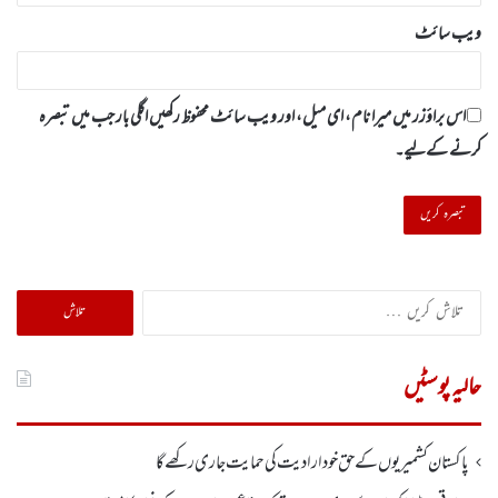
ویب‌ سائٹ
اس براؤزر میں میرا نام، ای میل، اور ویب سائٹ محفوظ رکھیں اگلی بار جب میں تبصرہ
کرنے کےلیے۔
تلاش
کریں
برائے:
حالیہ پوسٹیں
پاکستان کشمیریوں کے حق خودارادیت کی حمایت جاری رکھے گا