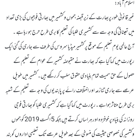
اسلام آباد:
غیر قانونی طور پربھارت کے زیر قبضہ جموں و کشمیر میں بھارتی فوجیوں کی بڑی تعداد
میں تعیناتی کی وجہ سے سے کشمیری طلبا کی تعلیم کا بری طرح حرج ہو رہا ہے ۔
آج عالمی یوم تعلیم کے موقع پر کشمیر میڈیا سروس کی طرف سے جاری کی گئی ایک
رپورٹ میں کہا گیا ہے کہ بھارت نے مقبوضہ کشمیر کے عوام کے تعلیم کے
حصول کے حق سمیت تمام بنیادی حقو ق سلب کر رکھے ہیں۔ کشمیر میں طویل
عرصے سے جاری تنازعہ اور اختلاف رائے پر پابندیوں کی وجہ سے تعلیم کے شعبہ
بری طرح متاثرہواہے۔رپورٹ میں کہا گیا ہے کہ کشمیری طلبا کو بھارتی فوجی
روزانہ کی بنیاد پرخوفزدہ اور ہراساں کرتے ہیں جبکہ 5 اگست 2019 کو جموں
وکشمیر کی خصوصی حیثیت کی منسوخی کے بعد طویل عرصے تک تعلیمی اداروں کو بند