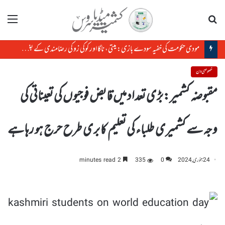
تلاش
مینو
مودی حکومت کی خفیہ سودے بازی: میتی، ناگا اور کوکی زو کی رضامندی کے بغیر منی پور کی زمین کا سودا
خصوصی دن
مقبوضہ کشمیر:بڑی تعداد میں قابض فوجیوں کی تعیناتی کی
وجہ سے کشمیری طلباء کی تعلیم کا بری طرح حرج ہو رہا ہے
24 جنوری, 2024
0
335
2 minutes read