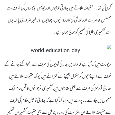
کردیاگیا تھا۔،مقبوضہ علاقے میں بھارتی فوجیوں اور پولیس اہلکاروں کی طرف سے
مسلسل محاصرے اور تلاشی کی کارروائیوں، چھاپوں اور غیر ضروری پابندیوں
سے کشمیری طلبا کی تعلیم کو حرج ہو رہا ہے۔
رپورٹ میں کہا گیا ہے کہ والدین بھارتی فوجیوں کی طرف سے اغوا کئے جانے کے
خوف سے اپنے بچوں کو سکول بھیجنے سے کتراتے ہیں کیونکہ مقبوضہ علاقے میں
بھارتی فورسز کی طرف سے جعلی مقابلوں میں کشمیری نوجوانوں کا قتل عام ایک
معمول بن چکا ہے۔رپورٹ میں مزید کہا گیا ہے کہ بھارتی قابض حکام کی طرف
سے مقبوضہ علاقے میں انٹرنیٹ کی باربار بندش سے بھی مقبوضہ کشمیرمیں تعلیم