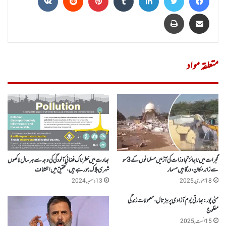
Share via Email
پرنٹ
متعلقہ مواد
گجرات میں ناجائز تجاوزات کی آڑ میں مسلمانوں کے 3سو
بھارت میں خطرناک فضائی آلودگی کی وجہ سے ہر سال لاکھوں
سے زائد مکان ،درگاہیں مسمار
شہری ہلاک ہو رہے ہیں،تحقیق میں انکشاف
18 جنوری, 2025
13 دسمبر, 2024
منی پور: بھارتی یوم آزادی پر ہڑتال، معمولات زندگی
مفلوج
15 اگست, 2025