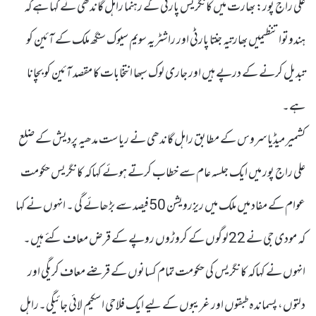
علی راج پور: بھارت میں کانگریس پارٹی کے رہنما راہل گاندھی نے کہا ہے کہ
ہندوتوا تنظیمیں بھارتیہ جنتا پارٹی اور راشٹریہ سویم سیوک سنگھ ملک کے آئین کو
تبدیل کرنے کے درپے ہیں اور جاری لوک سبھا انتخابات کا مقصد آئین کو بچانا
ہے۔
کشمیر میڈیا سروس کے مطابق راہل گاندھی نے ریاست مدھیہ پردیش کے ضلع
علی راج پور میں ایک جلسہ عام سے خطاب کرتے ہوئے کہاکہ کانگریس حکومت
عوام کے مفاد میں ملک میں ریزرویشن 50فیصد سے بڑھائے گی ۔ انہوں نے کہا
کہ مودی جی نے 22لوگوں کے کروڑوں روپے کے قرض معاف کئے ہیں۔
انہوں نے کہاکہ کانگریس کی حکومت تمام کسانوں کے قرضے معاف کریگی اور
دلتوں، پسماندہ طبقوں اور غریبوں کے لیے ایک فلاحی اسکیم لائی جائیگی۔راہل