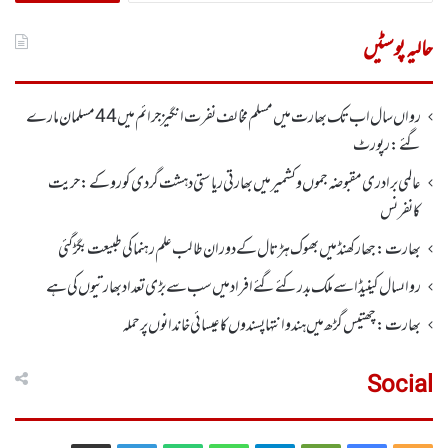
کریں
برائے:
حالیہ پوسٹیں
رواں سال اب تک بھارت میں مسلم مخالف نفرت انگیز جرائم میں 44 مسلمان مارے
گئے: رپورٹ
عالمی برادری مقبوضہ جموں وکشمیر میں بھارتی ریاستی دہشت گردی کو روکے : حریت
کانفرنس
بھارت :جھارکھنڈمیں بھوک ہڑتال کے دوران طالب علم رہنما کی طبیعت بگڑ گئی
رواںسال کینیڈا سے ملک بدر کئے گئے افراد میں سب سے بڑی تعداد بھارتیوں کی ہے
بھارت :چھتیس گڑھ میں ہندو انتہاپسندوں کا عیسائی خاندانوں پر حملہ
Social