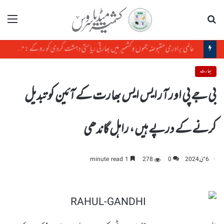
تلاش
مینو
بھارت :جھارکھنڈمیں بھوک ہڑتال کے دوران طالب علم رہنما کی طبیعت بگڑ گئی
بھارت
بی جے پی اور آر ایس ایس بھارت کے آئین کو تبدیل
کرنے کے درپے ہیں ، راہل گاندھی
6 مئی, 2024
0
278
1 minute read