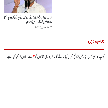
نریندر مودی پارلیمنٹ آنے سے ڈرتے ہیں کیونکہ وہ سچائی کا
سامنا نہیں کر سکتے، راہل گاندھی
9 فروری, 2026
جواب دیں
آپ کا ای میل ایڈریس شائع نہیں کیا جائے گا۔
ضروری خانوں کو
*
سے نشان زد کیا گیا ہے
ت
ب
ص
ر
ہ
*