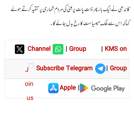
گاندھی نے ایک بار پھر ذات پات پر مبنی کی مردم شماری پر تنقید کرتے ہوئے
کہاکہ اس سے ملک میںسیاست کا رخ بدل جائے گا۔
Channel
|
Group
|
KMS on
Subscribe Telegram
|
Group
Apple
|