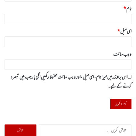
نام
*
ای میل
*
ویب‌ سائٹ
اس براؤزر میں میرا نام، ای میل، اور ویب سائٹ محفوظ رکھیں اگلی بار جب میں تبصرہ
کرنے کےلیے۔
تلاش