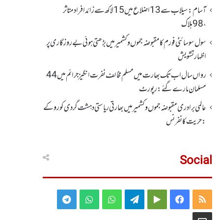
آسام: سیلاب سے 13اضلاع میں 15لاکھ سے زائد افراد متاثر
، 98ہلاک
سول سوسائٹی فورم کا مقبوضہ جموں وکشمیر میں بڑھتی ہوئی بے روزگاری پر
اظہارتشویش
رواں سال اب تک بھارت میں مسلم مخالف نفرت انگیز جرائم میں 44
مسلمان مارے گئے: رپورٹ
عالمی برادری مقبوضہ جموں وکشمیر میں بھارتی ریاستی دہشت گردی کو روکے
: حریت کانفرنس
Social
Telegram
WhatsApp
WhatsApp
Telegram
Google
Facebook
RSS
Group
Group
Play