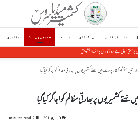
ل
مقبوضہ کشمیر
پاکستان
بھارت
خصوصی رپورٹ
مضامین
ں بڑھتی ہوئی بے روزگاری پر اظہارتشویش
اتیں” چشم کشا رپورٹ میں نہتے کشمیریوں پر بھارتی مظالم کو اجاگر کیاگیا
تے کشمیریوں پر بھارتی مظالم کو اجاگر کیاگیا
2 minutes read
291
0