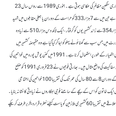
میں پیش کئے گئے اعداد و شمار سے مقبوضہ کشمیرمیں نہتے کشمیریوں پر جاری سنگین مظالم کی عکاسی ہوتی ہے ۔ جنوری 1989 سے رواں سال 23
اپریل تک بھارتی فوجیوں نے96ہزار300سے کشمیریوں کو شہید کیا ہے جن میں سے 7ہزار333کو حراست کے دوران یا جعلی مقابلوں میں شہید
کیاگیا ہے ۔اس عرصے کے دوران قابض فوجیوں نے ایک لاکھ 70ہزار354سے زائد کشمیریوں کو گرفتار ، ایک لاکھ دس ہزار510 سے زیادہ
۔رپورٹ میں جس سب سے گھنائونے پہلوکو اجاگر کیاگیا ہے وہ مقبوضہ کشمیرمیں
بھارتی فوجیوں کی طرف سے کشمیری خواتین کی عصمت دری کوایک جنگی ہتھیار کے طور پر استعمال کرنا ہے۔ 1991میں کنن پوش پورہ میں خواتین کی
اجتماعی عصمت دری جیسے واقعات بھارتی فوجیوں کی مقبوضہ علاقے میں سفاکیت کی واضح مثال ہیں۔ بھارتی فوجیوں نے 23فروری 1991کو ضلع
کپواڑہ کے علاقے کنن پوش پورہ میں محاصرے اور تلاشی کی کارروائی کے دوران8 سے 80 سال کی عمر تک کی تقریبا 100 خواتین کی اجتماعی
 خاتون کو اس کے بچے کے سامنے فوجی اہلکاروں نے زیادتی کا نشانہ بنایا۔
اس کے علاوہ بھارتی قابض حکام اپریل 2021سے اب تک مقبوضہ علاقے میں تقریبا 60کشمیری ملازمین کو یاست کیلئے خطرہ قراردیکر برطرف کر چکے