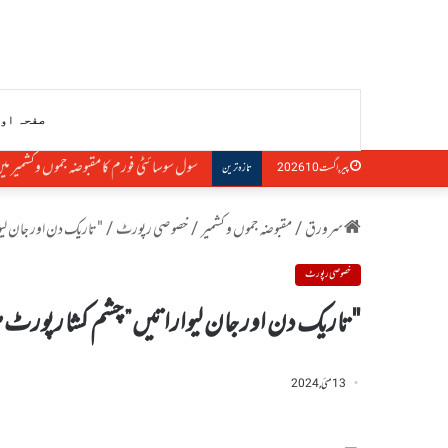
صفحہ او
سول سوسائٹی فورم کا مقبوضہ جموں وکشمیر می
پیر, اگست 10 2026
تازہ ترین
سرورق
/
مقبوضہ جموں و کشمیر
/
خصوصی رپورٹ
/
"تاریک دن اور جان لیوار
خصوصی رپورٹ
"تاریک دن اور جان لیواراتیں” چشم کشا رپورٹ میں نہ
13 مئی, 2024