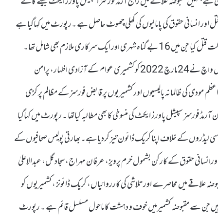
ی گئی ہے جنہیں مقبوضہ علاقے میں رائج آرمڈ فورسز اسپیشل پاورز ایکٹ جیسے کالے
اور انسانی حقوق کی پامالیوں کی کھلی چھوٹ حاصل ہے ۔رپورٹ میں کہاگیا ہے
کہ دسمبر 1994میں بھارتی فوجیوں نے 33کشمیریوں کو ماورائے عدالت قتل کیا جن میں 16 بے گناہ شہری اور ایک سرکاری ملازم بھی شامل تھا۔
رپورٹ میں کہاگیا ہے کہ انسانی حقو ق کی بین الاقوامی تنظیم ہیومن رائٹس واچ نے24مارچ 2022 کو کشمیری عوام کے آزادی اظہار، پرامن
زیراعظم مودی کی ظالمانہ پالیسیوں اور کشمیریوں پر قابض فورسز کے مظالم پر کڑی
رمڈ فورسز سپیشل پاورز ایکٹ کی منسوخی کا بھی مطالبہ کیاتھا ۔ رپورٹ میں کہاگیا
ی لیڈروں کے خلاف اپنا کریک ڈائون تیز کردیا ہے۔ بھارتی پولیس صحافیوں کے
ورانسانی حقوق کے کارکن بشمول خرم پرویز، عرفان مہراج، سجاد گل، عبدالاعلیٰ
وضہ علاقے میں محاصرے اور تلاشی کی کارروائیاں، کریک ڈائونز ، کشمیریوں کو
 چکی ہیں جن سے مقبوضہ کشمیرمیں خوف و دہشت کا ماحول مسلسل قائم ہے ۔ رپورٹ