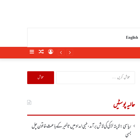
English
Sidebar
Random
Log
Article
In
تلاش
کریں
برائے:
حالیہ پوسٹیں
ریاسی: لاپتہ لڑکی کی لاش برآمد، طبی امداد میں تاخیرکے باعث خاتون چل
بسی