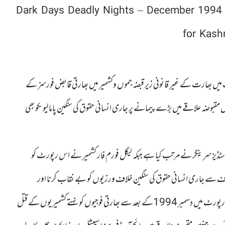
ں بھارت کے غیر قانونی زیر قبضہ جموں وکشمیر میں بھارتی قابض فورسز کے
 مقبوضہ علاقے میں بڑے پیمانے پر جاری انسانی حقوق کی سنگین پامالیوںکو بھی
ڈیز سرینگر نے مرتب کیا ہے جبکہ لیگل فورم فار کشمیر نے اس رپورٹ کو
طرف سے جاری انسانی حقوق کی سنگین خلاف ورزیوں کو بے نقاب کرنا اور
کشمیریوں کی حالت زار کے بارے میں عالمی سطح پرآگہی پیدا کرنا ہے۔رپورٹ میں دسمبر 1994کے بعد سے بھارتی فوجیوں کو نہتے کشمیریوں کے قتل