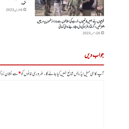
متحدہ
6 جنوری, 2023
فوجیوں نے ہمیں لاٹھیوں،لوہے کی سلاخوں سے مارا،زخموں پر مرچیں
چھڑکیں: گرفتار افرادکی دل دہلا دینے والی کہانی
26 دسمبر, 2023
جواب دیں
آپ کا ای میل ایڈریس شائع نہیں کیا جائے گا۔
ضروری خانوں کو
*
سے نشان زد کی
ت
ب
ص
ر
ہ
*