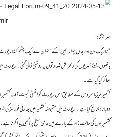
سرینگر:
"تاریک دن اور جان لیواراتیں” کے عنوان سے ایک چشم کشا رپورٹ می
ہاتھوں نہتے شہریوں کی دلخراش شہادتوں پر روشنی ڈالی گئی ۔ رپورٹ میں
اجاگر کیاگیا ہے ۔
کشمیر میڈیا سروس کے مطابق اس رپورٹ کو انسٹی ٹیوٹ آف کشمیر اسٹ
دوبارہ شائع کیا ہے ۔ رپورٹ میں مقبوضہ کشمیرمیں بھارتی فورسز کی 