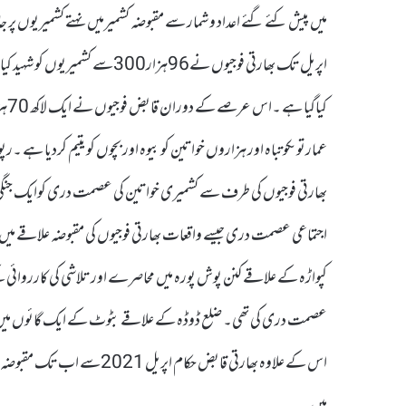
عمارتوںکو تباہ اور ہزاروں خواتین کو بیوہ اور بچوں کو یتیم کردیا ہے 
عصمت دری کی تھی۔ ضلع ڈوڈہ کے علاقے بٹوٹ کے ایک گائوں میں ایک
ہیں ۔