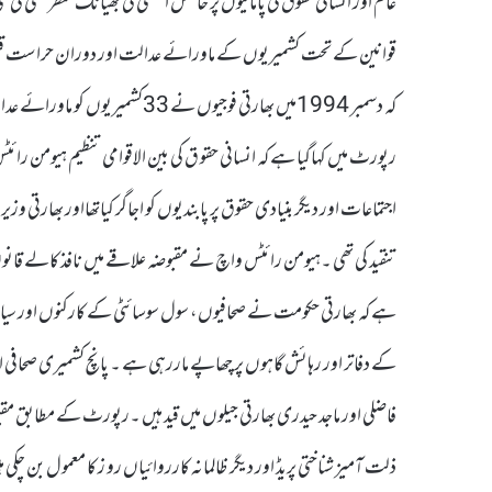
عام اور انسانی حقوق کی پامالیوں پر حاصل استثنیٰ کی بھیانک منظر کشی ک
قوانین کے تحت کشمیریوں کے ماورائے عدالت اور دوران حراست قتل 
اجتماعات اور دیگر بنیادی حقوق پر پابندیوں کو اجاگر کیاتھااور بھارتی و
تنقید کی تھی ۔ہیومن رائٹس واچ نے مقبوضہ علاقے میں نافذ کالے قانون آ
ہے کہ بھارتی حکومت نے صحافیوں، سول سوسائٹی کے کارکنوں اور سیاس
کے دفاتر اور رہائش گاہوں پر چھاپے ماررہی ہے ۔ پانچ کشمیری صحافی ا
فاضلی اور ماجد حیدری بھارتی جیلوں میں قید ہیں ۔رپورٹ کے مطابق مقب
ذلت آمیز شناختی پریڈ اور دیگر ظالمانہ کارروائیاں رو ز کا معمول بن