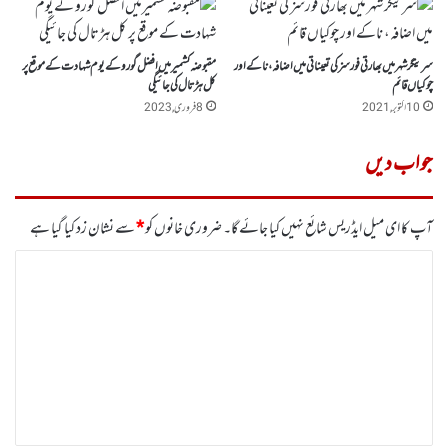
سرینگر شہر میں بھارتی فورسز کی تعیناتی میں اضافہ، ناکے اور
مقبوضہ کشمیرمیں افضل گورو کے یوم شہادت کے موقع پر
چوکیاں قائم
کل ہڑتال کی جائیگی
10 اکتوبر, 2021
8 فروری, 2023
جواب دیں
آپ کا ای میل ایڈریس شائع نہیں کیا جائے گا۔
ضروری خانوں کو
*
سے نشان زد کیا گیا ہے
ت
ب
ص
ر
ہ
*