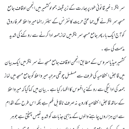
سرینگر :غیر قانونی طورپربھارت کے زیر قبضہ جموںوکشمیر میں انجمن اوقاف جامع
مسجد سرینگر نے کل جماعتی حریت کانفرنس کے سینئر رہنما میر واعظ عمر فاروق
کو آج ایک بار پھر جامع مسجد سرینگرمیں نماز جمعہ ادا کرنے سے روکنے کی شدید
مذمت کی ہے ۔
کشمیرمیڈیاسروس کے مطابق انجمن اوقاف جامع مسجد نے سرینگر میں ایک بیان
میں قابض انتظامیہ کی طرف سے مسلسل چوتھی مرتبہ میر واعظ کو جامع مسجد میں نماز
جمعہ کی ادائیگی سے روکنے پرافسوس کا اظہار کیا ہے ۔ بیان میں کہاگیا کہ میرواعظ
کے ساتھ قابض انتظامیہ کارویہ نہ صرف ناقابل فہم ہے بلکہ اس طرح کے اقدام
سے ان ہزاروں چاہنے والوں کے مذہبی جذبات کو شدید ٹھیس پہنچتی ہے جو ہر