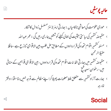
برائے:
حالیہ پوسٹیں
مودی حکومت کی معاشی ناکامیاں: بھارتی ایئرلائنز مسلسل زوال کا شکار
مقبوضہ کشمیر کی ریاستی حیثیت کی بحالی کیلئے کوششیں جاری رہیں گی: عمر عبداللہ
مسئلہ کشمیر اقوام متحدہ کی قراردادوں کے مطابق حل طلب بین الاقوامی تنازع ہے، حافظ
حفیظ الرحمن
مقبوضہ کشمیر میں بھارتی اقدامات اقوام متحدہ کی قراردادوں، بین الاقوامی قوانین کے منافی
ہیں،رضوان سعید شیخ
بھارت آزاد کشمیر سے متعلق غلط معلومات پھیلا کر اپنے مظالم سے توجہ نہیں ہٹا سکتا: دفتر
خارجہ
Social