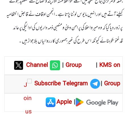
جمعہ کو مرکزی جامع مسجد میں انکے مواعظ حسنہ اور پند و نصائح سے مستفید ہونے
کیلئے آتے ہیں اور انہیں مایوس لوٹنا پڑتا ہے۔انجمن اوقاف نے قابض انتظامیہ
پر زور دیا گیا کہ وہ میرواعظ کی پر امن دینی و منصبی ذمہ داریوں کی ادائیگی پر عائد
قدغنوںکوہٹائے کیونکہ اس طرح کی غیر جمہوری کارروائیاں بلا جواز ہیں ۔
Channel
|
Group
|
KMS on
Subscribe Telegram
|
Group
Apple
|