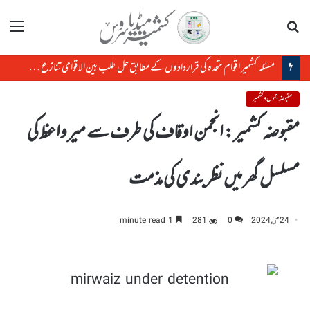
تلاش
مینو
مسئلہ کشمیر اقوام متحدہ کی قراردادوں کے مطابق حل طلب بین الاقوامی تنازع ہے، حافظ حفیظ الرحمن
مقبوضہ جموں و کشمیر
مقبوضہ کشمیر : انجمن اوقاف کی طرف سے میر واعظ کی
مسلسل گھر میں نظربندی کی مذمت
24 مئی, 2024
0
281
1 minute read