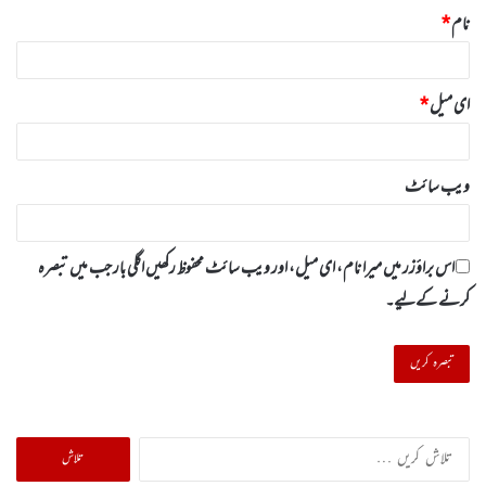
نام
*
ای میل
*
ویب‌ سائٹ
اس براؤزر میں میرا نام، ای میل، اور ویب سائٹ محفوظ رکھیں اگلی بار جب میں تبصرہ
کرنے کےلیے۔
تلاش
کریں