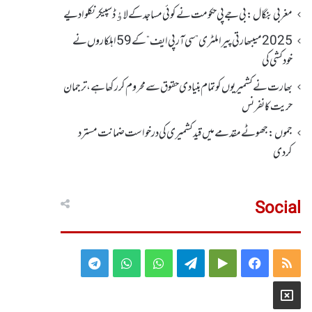
مغربی بنگال: بی جے پی حکومت نے کوئی مساجد کے لاﺅڈ سپیکر نکلوا دیے
2025 میںبھارتی پیرا ملٹری ”سی آر پی ایف“ کے 59 اہلکاروں نے
خودکشی کی
بھارت نے کشمیریوں کو تمام بنیادی حقوق سے محروم کر رکھا ہے، ترجمان
حریت کانفرنس
جموں :جھوٹے مقدمے میں قید کشمیری کی درخواست ضمانت مسترد
کردی
Social
Telegram
WhatsApp
WhatsApp
Telegram
Google
Facebook
RSS
Group
Group
Play
X