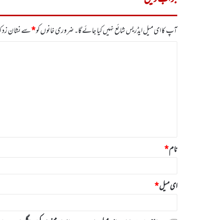
آپ کا ای میل ایڈریس شائع نہیں کیا جائے گا۔
ضروری خانوں کو
*
سے نشان زد کی
ت
ب
ص
ر
ہ
*
نام
*
ای میل
*