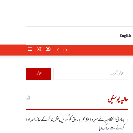
English
Sidebar
Random
Log
Article
In
تلاش
کریں
برائے:
حالیہ پوسٹیں
بھارتی انتظامیہ نے میر واعظ عمر فاروق کو گھر میں نظر بندکر کے نماز جمعہ ادا
کرنے سے روک دیا