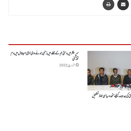
سرینگر میں دستی بم کے حملے میں زخمی ہونے والی لڑکی ہسپتال میں دم
توڑ گئی
7 مارچ, 2022
 کی جدوجہد کیلئے متحدہ سیاسی محاذ تشکیل