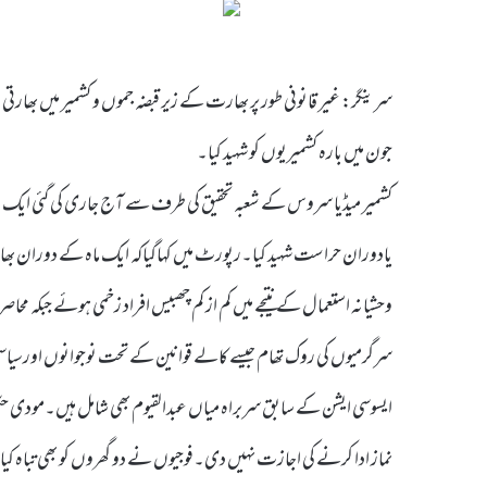
سرینگر: غیر قانونی طور پر بھارت کے زیر قبضہ جموں و کشمیر میں بھار
جون میں بارہ کشمیریوں کو شہید کیا۔
کشمیر میڈیا سروس کے شعبہ تحقیق کی طرف سے آج جاری کی گئی ایک ر
یادوران حراست شہید کیا۔رپورٹ میں کہاگیاکہ ایک ماہ کے دوران بھا
ایسوسی ایشن کے سابق سربراہ میاں عبدالقیوم بھی شامل ہیں۔مودی حکوم
نماز ادا کرنے کی اجازت نہیں دی۔فوجیوں نے دو گھروں کو بھی تباہ کیا