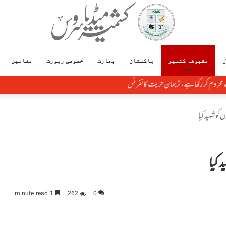
ل
مقبوضہ کشمیر
پاکستان
بھارت
خصوصی رپورٹ
مضامین
محروم کر رکھا ہے، ترجمان حریت کانفرنس
1 minute read
262
0