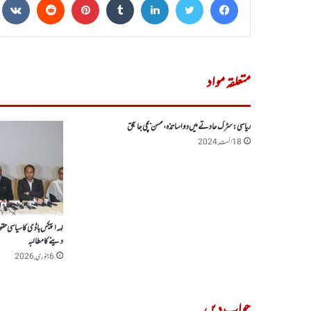
متعلقہ مواد
ریاسی : سڑک حادثے میں دو اساتذہ، کمسن بچی جانبحق
18 اگست, 2024
لہہ اپیکس باڈی کاسیاسی حقوق
دینے کا مطالبہ
6 جنوری, 2026
جواب دیں