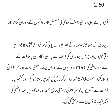
تی فوجیوں نے اپنی ریاستی دہشت گردی کی مسلسل کارروائیوں کے دوران گزشتہ ماہ
پورٹ کے مطابق فوجیوں نے ان میں سے پانچ نوجوانوں کو جعلی مقابلوں میں
رتی فوجیوں اور پولیس اہلکاروں کی طرف سے پرامن مظاہرین پر طاقت کے
وحشیانہ استعمال کے نتیجے میں کم از کم چھبیس افراد زخمی ہوئے جبکہ محاصرے اورتلاشی کی196کارروائیوں کے دوران پبلک سیفٹی ایکٹ اور غیر قانونی
سرگرمیوں کی روک تھام جیسے کالے قوانین کے تحت نوجوانوں اورسیاسی کارکنوں سمیت570 شہریوں کوگرفتارکیاگیا جن میں ممتاز وکیل اور کشمیر بار
ت نے کشمیریوں کو سرینگر کی تاریخی جامع مسجد اور عیدگاہ میں عیدالاضحی کی
جبکہ ایک خاتون کی بے حرمتی کی گئی۔