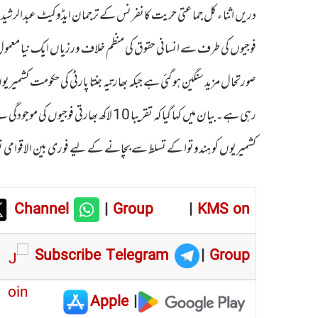
دریں اثنا ء کل جماعتی حریت کانفرنس کے ترجمان ایڈوکیٹ عبدالرشید من
صورتحال مزید سنگین ہو گئی ہے جبکہ بھارتیہ جنتا پارٹی کی حکومت کشمی
رہی ہے۔بیان میں کہا گیا کہ تقریبا 10 لاکھ 
کشمیریوں کو ہندوتوا کے تسلط سے بچانے کے لیے فوری بین الاقوام
Channel
|
Group
|
KMS on
Subscribe Telegram
|
Group
Apple
|