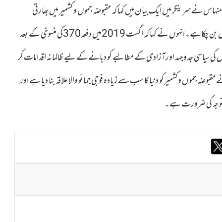
ہاس نے سرینگر میں ایک بیان میں کہا کہ مقبوضہ جموں و کشمیر میں بھارتی
فوجیوں کی طرف سے انسانی حقوق کی منظم خلاف ورزیاں ایک نیا معمول بن چکاہے۔انہوں نے کہا کہ اگست 2019میں دفعہ370کی منسوخی کے بعد
ریوں کی سیاسی جدوجہد اورآزادی کے مطالبے کو دبانے کے لیے ظالمانہ اقدامات کر
بھارتی فوجیوں کی موجودگی نے مقبوضہ جموں وکشمیرکو دنیا کا سب سے زیادہ فوجی جمائو والا علاقہ بنا دیا ہے اور
ی توجہ کی ضرورت ہے۔