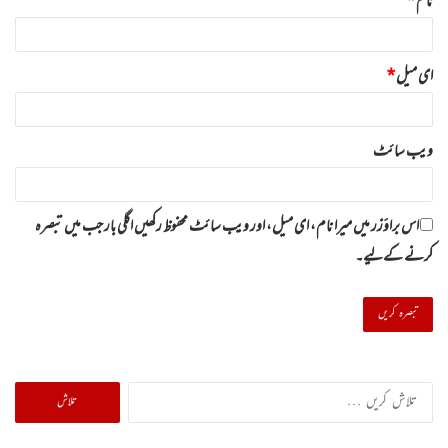
نام
*
ای میل
*
ویب‌ سائٹ
اس براؤزر میں میرا نام، ای میل، اور ویب سائٹ محفوظ رکھیں اگلی بار جب میں تبصرہ
کرنے کےلیے۔
تلاش
کریں
برائے: