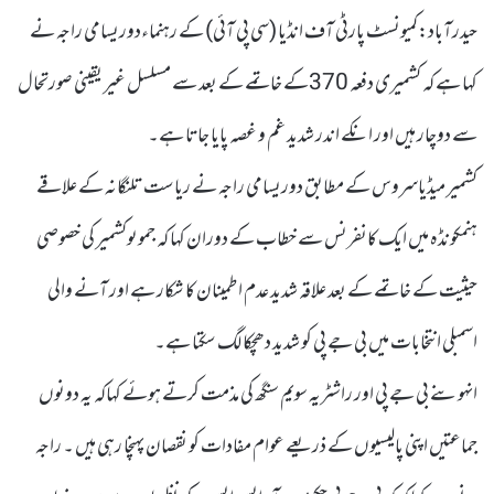
حیدرآباد:کمیونسٹ پارٹی آف انڈیا (سی پی آئی) کے رہنماءدوریسامی راجہ نے
کہا ہے کہ کشمیری دفعہ 370کے خاتمے کے بعد سے مسلسل غیر یقینی صورتحال
سے دوچار ہیں اور انکے اندر شدید غم و غصہ پایا جاتا ہے۔
کشمیر میڈیاسروس کے مطابق دوریسامی راجہ نے ریاست تلنگانہ کے علاقے
ہنمکونڈہ میں ایک کانفرنس سے خطاب کے دوران کہا کہ جموںوکشمیر کی خصوصی
حیثیت کے خاتمے کے بعد علاقہ شدید عدم اطمینان کا شکار ہے اور آنے والی
اسمبلی انتخابات میں بی جے پی کو شدید دھچکا لگ سکتا ہے۔
انہوںنے بی جے پی اور راشٹریہ سویم سنگھ کی مذمت کرتے ہوئے کہاکہ یہ دونوں
جماعتیں اپنی پالیسیوں کے ذریعے عوام مفادات کو نقصان پہنچا رہی ہیں ۔ راجہ