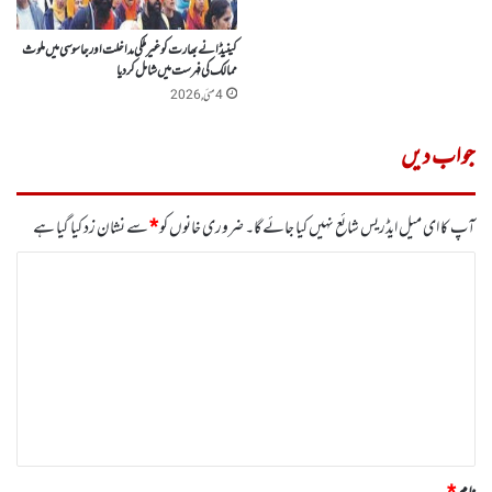
کینیڈا نے بھارت کو غیر ملکی مداخلت اور جاسوسی میں ملوث
ممالک کی فہرست میں شامل کردیا
4 مئی, 2026
جواب دیں
آپ کا ای میل ایڈریس شائع نہیں کیا جائے گا۔
ضروری خانوں کو
*
سے نشان زد کیا گیا ہے
ت
ب
ص
ر
ہ
*