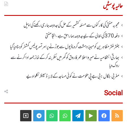
حالیہ پوسٹیں
محبوبہ مفتی کی کارکنوں سے مسئلہ کشمیر کے حل کی جدوجہد جاری رکھنے کی اپیل
دفعہ370کی بحالی کے لیے جدوجہد ہمارا حق ہے، التجا مفتی
جنتر منتر مظاہرین کو مبینہ دہشت گرد ماڈیول سے جوڑنے پر امرتسر پولیس کمشنر کو ہٹا دیاگیا
بھارتی انتظامیہ نے میر واعظ عمر فاروق کو گھر میں نظر بندکر کے نماز جمعہ ادا کرنے سے
روک دیا
مغربی بنگال: بی جے پی حکومت نے کوئی مساجد کے لاﺅڈ سپیکر نکلوا دیے
Social
Telegram
X
WhatsApp
WhatsApp
Telegram
Google
Facebook
RSS
Group
Group
Play