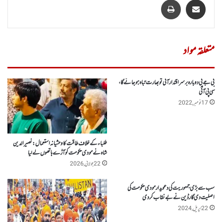
متعلقہ مواد
بی جے پی دوبارہ برسراقتدار آئی توبھارت تباہ ہو جائے گا،
سی پی آئی
17 نومبر, 2022
طلباء کے خلاف طاقت کا وحشیانہ استعمال:نصیر الدین
شاہ نے مودی حکومت کو آڑے ہاتھوں لے لیا
22 جولائی, 2026
سب سے بڑی جمہوریت کی دعویدار مودی حکومت کی
اصلیت دی گارڈین نے بے نقاب کر دی
22 اپریل, 2024