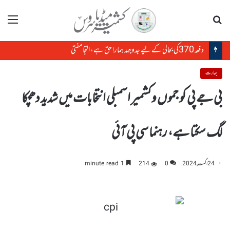
تلاش
مینو
دفعہ370کی بحالی کے لیے جدوجہد ہمارا حق ہے، التجا مفتی
بھارت
بی جے پی کو جموں وکشمیر اسمبلی انتخابات میں شدید دھچکا
لگ سکتا ہے، رہنما سی پی آئی
24 اگست, 2024
0
214
1 minute read