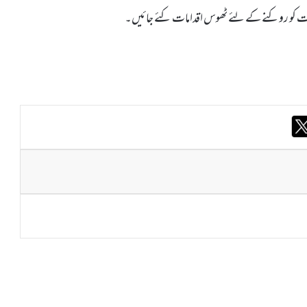
ات کو روکنے کے لئے ٹھوس اقدامات کئے جائیں۔