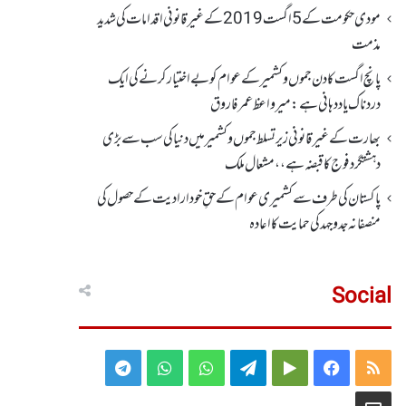
مودی حکومت کے 5اگست2019کے غیر قانونی اقدامات کی شدید
مذمت
پانچ اگست کادن جموں و کشمیر کے عوام کو بے اختیار کرنے کی ایک
دردناک یاد دہانی ہے: میرواعظ عمر فاروق
بھارت کے غیر قانونی زیر تسلط جموں و کشمیر میں دنیا کی سب سے بڑی
دہشتگرد فوج کا قبضہ ہے،، مشعال ملک
پاکستان کی طرف سے کشمیری عوام کے حقِ خودارادیت کے حصول کی
منصفانہ جدوجہد کی حمایت کا اعادہ
Social
Telegram
WhatsApp
WhatsApp
Telegram
Google
Facebook
RSS
Group
Group
Play