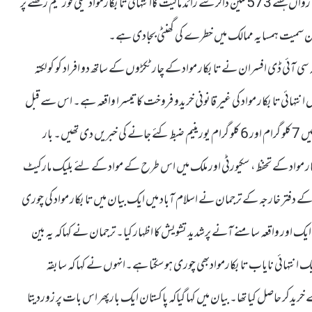
انویسٹی گیشن ڈیپارٹمنٹ(سی آئی ڈی) نے انکشاف کیا ہے کہ اس نے رواں ہفتے 573 ملین ڈالر سے زائد مالیت کاانتہائی تابکارمواد کیلی فورمیم رکھنے پر
ستان سمیت ہمسایہ ممالک میں خطرے کی گھنٹی بجادی ہے۔
سی آئی ڈی افسران نے تابکار مواد کے چار ٹکڑوں کے ساتھ دو افراد کو کولکتہ
ں انتہائی تابکار مواد کی غیر قانونی خریدو فروخت کاتیسرا واقعہ ہے۔ اس سے قبل
میڈیا نے بھارت میں مئی اور جون 2021 میں دو الگ الگ واقعات میں 7 کلو گرام اور 6 کلو گرام یورینیم ضبط کئے جانے کی خبریں دی تھیں۔ بار
ر مواد کے تحفظ ، سکیورٹی اور ملک میں اس طرح کے مواد کے لئے بلیک مارکیٹ
 دفتر خارجہ کے ترجمان نے اسلام آباد میں ایک بیان میں تابکار مواد کی چوری
ور واقعہ سامنے آنے پرشدید تشویش کا اظہار کیا۔ ترجمان نے کہاکہ یہ بین
ایک انتہائی نایاب تابکارموادبھی چوری ہوسکتا ہے۔انہوں نے کہا کہ سابقہ
خریدکر حاصل کیا تھا۔ بیان میں کہا گیاکہ پاکستان ایک بارپھر اس بات پر زوردیتا