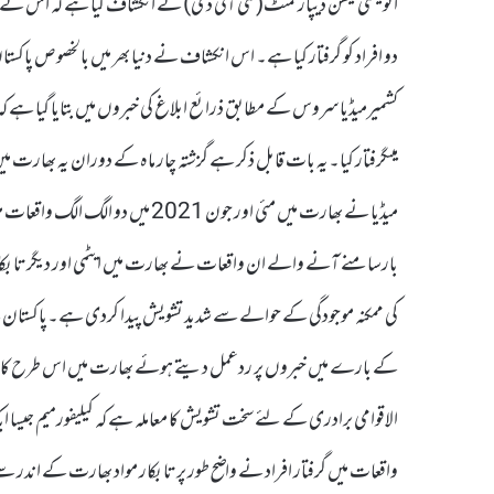
دو افراد کو گرفتار کیا ہے۔ اس انکشاف نے دنیا بھر میں بالخصوص پاک
کشمیرمیڈیا سروس کے مطابق ذرائع ابلاغ کی خبروں میں بتایا گیا ہے کہ 
میںگرفتار کیا۔یہ بات قابل ذکر ہے گزشتہ چار ماہ کے دوران یہ بھارت می
بارسامنے آنے والے ان واقعات نے بھارت میں ایٹمی اور دیگر تابکا
کی ممکنہ موجودگی کے حوالے سے شدید تشویش پیدا کردی ہے۔پاکستان کے
کے بارے میں خبروں پر ردعمل دیتے ہوئے بھارت میں اس طرح کا ایک ا
الاقوامی برادری کے لئے سخت تشویش کا معاملہ ہے کہ کیلیفورمیم جیسا 
واقعات میں گرفتار افراد نے واضح طور پر تابکار مواد بھارت کے اندر سے 