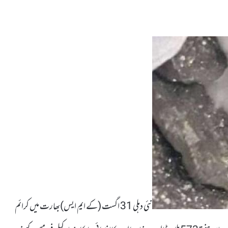
نئی دہلی 31 اگست (کے ایم ایس)بھارت میں کرائم