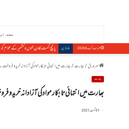
صفحہ او
پانچ اگست کادن جموں و کشمیر کے عوام کو ب
جمعرات, اگست 6 2026
تازہ ترین
سرورق
/
بھارت
/
بھارت میں انتہائی تابکار موادکی آزادانہ خریدو فروخت ن
بھارت
بھارت میں انتہائی تابکار موادکی آزادانہ خریدو ف
31 اگست, 2021