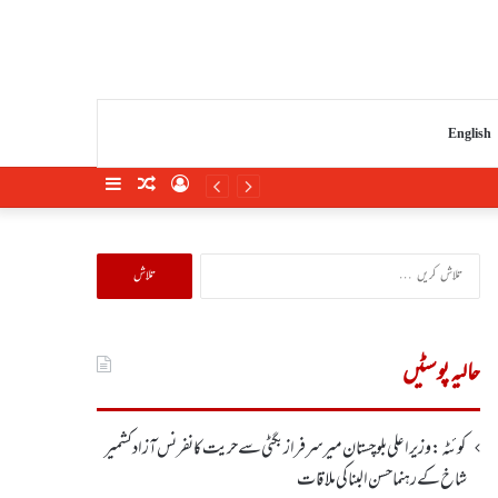
English
Sidebar
Random
Log
Article
In
تلاش
کریں
برائے:
حالیہ پوسٹیں
کوئٹہ : وزیر اعلی بلوچستان میر سرفراز بگٹی سے حریت کانفرنس آزاد کشمیر
شاخ کے رہنما حسن البنا کی ملاقات