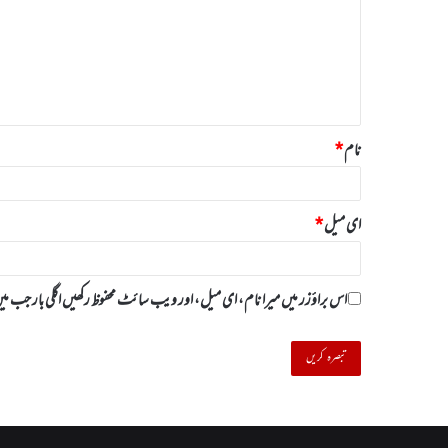
ص
ر
ہ
*
نام
*
ای میل
*
اس براؤزر میں میرا نام، ای میل، اور ویب سائٹ محفوظ رکھیں اگلی بار جب