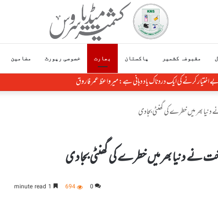
ل
مقبوضہ کشمیر
پاکستان
بھارت
خصوصی رپورٹ
مضامین
ے اختیار کرنے کی ایک دردناک یاد دہانی ہے: میرواعظ عمر فاروق
ے دنیا بھر میں خطرے کی گھنٹی بجادی
روخت نے دنیا بھر میں خطرے کی گھنٹی بجادی
1 minute read
694
0