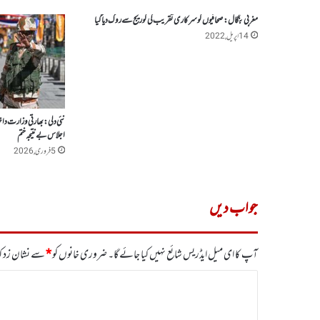
مغربی بنگال:صحافیوں کو سرکاری تقریب کی کوریج سے روک دیا گیا
14 اپریل, 2022
نئی دلی: بھارتی وزارت د
اجلاس بے نتیجہ ختم
5 فروری, 2026
جواب دیں
آپ کا ای میل ایڈریس شائع نہیں کیا جائے گا۔
ضروری خانوں کو
*
سے نشان زد کی
ت
ب