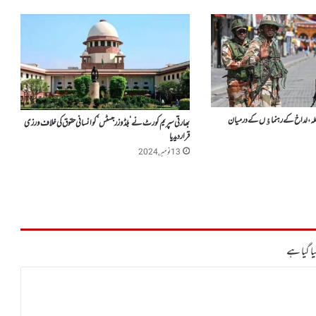
اخلہ، لداخ کے رہنماﺅں کے درمیان
بھارتی سپریم کورٹ نے ‘بلڈوزر جسٹس ‘کو انسانی حقوق کی خلاف ورزی
قراردیدیا
13 نومبر, 2024
ا گیا ہے