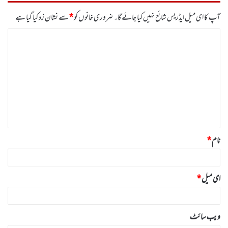
آپ کا ای میل ایڈریس شائع نہیں کیا جائے گا۔
ضروری خانوں کو
*
سے نشان زد کیا گیا ہے
ت
ب
ص
ر
ہ
*
نام
*
ای میل
*
ویب‌ سائٹ