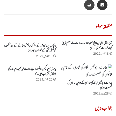
متعلقہ مواد
اترپردیش:گیان واپی مسجد مقدمہ، عدالت نے مسلم فریق
پنجاب میں مودی کے سڑک پر پھنس جانے کے بعد سکھوں
کی درخواست مسترد کردی
کو نسل کشی کے خطرات کا سامنا
18 نومبر, 2022
10 جنوری, 2022
بابری مسجد کیس کا فیصلہ دینے والے ججز بھی رام مندر کی
افتتاحی تقریب میں مدعو
20 جنوری, 2024
بھارت: پولیس اہلکار کی شادی کے نام پر خاتون کی
عصمت دری
28 مارچ, 2023
جواب دیں