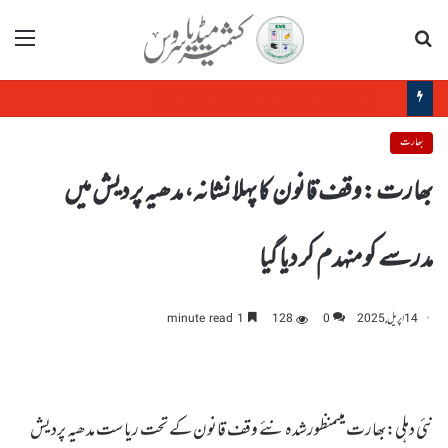
تلاش
مینو
مودی حکومت کی معاشی ناکامیاں: بھارتی ایئرلائنز مسلسل زوال کا شکار
بھارت
بھارت :وقف قانون کا پہلا نشانہ، مدھیہ پردیش میں
مدرسے کو منہدم کر دیا گیا
14 اپریل, 2025
0
128
1 minute read
نئی دہلی:بھارت میںمنظورشدہ نئے وقف قانون کے تحت ریاست مدھیہ پردیش