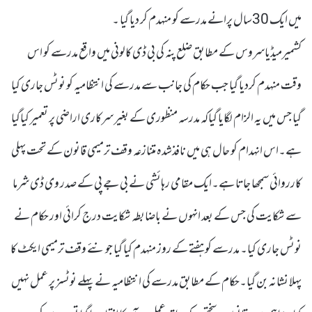
میں ایک 30سال پرانے مدرسے کو منہدم کر دیا گیا ۔
کشمیرمیڈیاسروس کے مطابق ضلع پنہ کی بی ڈی کالونی میں واقع مدرسے کو اس
وقت منہدم کردیا گیا جب حکام کی جانب سے مدرسے کی انتظامیہ کو نوٹس جاری کیا
گیا جس میں یہ الزام لگایا گیاکہ مدرسہ منظوری کے بغیر سرکاری اراضی پر تعمیر کیاگیا
ہے۔اس انہدام کو حال ہی میں نافذشدہ متنازعہ وقف ترمیمی قانون کے تحت پہلی
کارروائی سمجھا جاتا ہے۔ایک مقامی رہائشی نے بی جے پی کے صدر وی ڈی شرما
سے شکایت کی جس کے بعد انہوں نے باضابطہ شکایت درج کرائی اور حکام نے
نوٹس جاری کیا۔ مدرسے کو ہفتے کے روز منہدم کیا گیا جو نئے وقف ترمیمی ایکٹ کا
پہلا نشانہ بن گیا۔حکام کے مطابق مدرسے کی انتظامیہ نے پہلے نوٹسز پر عمل نہیں