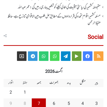
مقبوضہ کشمیر کی ریاستی حیثیت کی بحالی کیلئے کوششیں جاری رہیں گی: عمر عبداللہ
مسئلہ کشمیر اقوام متحدہ کی قراردادوں کے مطابق حل طلب بین الاقوامی تنازع ہے، حافظ
حفیظ الرحمن
Social
Telegram
X
WhatsApp
WhatsApp
Telegram
Google
Facebook
RSS
Group
Group
Play
اگست 2026
پیر
منگل
بدھ
جمعرات
جمعہ
ہفتہ
اتوار
2
1
9
8
7
6
5
4
3