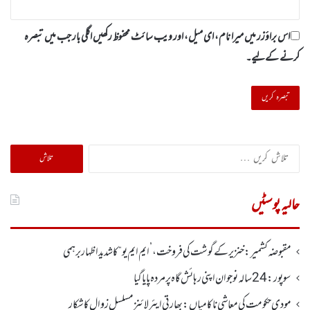
اس براؤزر میں میرا نام، ای میل، اور ویب سائٹ محفوظ رکھیں اگلی بار جب میں تبصرہ
کرنے کےلیے۔
تلاش
کریں
برائے:
حالیہ پوسٹیں
مقبوضہ کشمیر: خنزیر کے گوشت کی فروخت ، ’ایم ایم یو“ کا شدید اظہار برہمی
سوپور : 24سالہ نوجوان اپنی رہائش گاہ پر مردہ پایا گیا
مودی حکومت کی معاشی ناکامیاں: بھارتی ایئرلائنز مسلسل زوال کا شکار