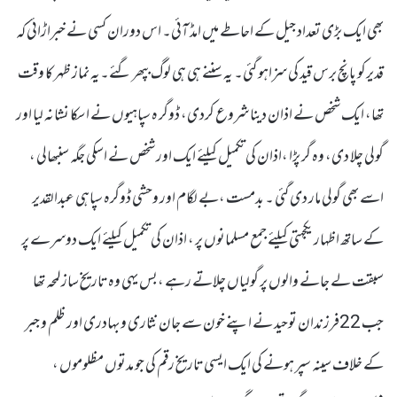
بھی ایک بڑی تعداد جیل کے احاطے میں امڈ آئی۔ اس دوران کسی نے خبراڑائی کہ
قدیرکو پانچ برس قید کی سزاہو گئی۔ یہ سننے ہی ہی لوگ بپھر گئے۔یہ نماز ظہر کا وقت
تھا، ایک شخص نے اذان دینا شروع کردی، ڈوگر ہ سپاہیوں نے اسکا نشانہ لیا اور
گولی چلا دی، وہ گر پڑا ،اذان کی تکمیل کیلئے ایک اور شخص نے اسکی جگہ سنبھالی ،
اسے بھی گولی مار دی گئی ۔ بدمست ،بے لگام اور وحشی ڈوگرہ سپاہی عبدالقدیر
کے ساتھ اظہار یکجہتی کیلئے جمع مسلمانوں پر ، اذان کی تکمیل کیلئے ایک دوسرے پر
سبقت لے جانے والوں پر گولیاں چلاتے رہے ،بس یہی وہ تاریخ ساز لمحہ تھا
جب 22فرزندان توحید نے اپنے خون سے جان نثاری و بہادری اور ظلم و جبر
کے خلاف سینہ سپر ہونے کی ایک ایسی تاریخ رقم کی جو مدتوں مظلوموں ،