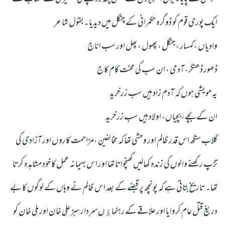
ایک پوری قوم کو ڈوگرہ حکمرانی کے چنگل میں دیدیا۔بقول شاعر
وادیاں ، کہسار ، جنگل ، پھول ، پھل اور سب اناج
ڈھور ڈھنگر، آدمی ، ان سب کی محنت کام کاج
یہ مویشی ہوں کہ آدم زاد ہیں سب زرخرید
ان کے بچے، بچیاں، اولاد ہیں سب زرخرید
گلاب سنگھ اس قدر ظالم اور وحشی تھا کہ مخالفین ،مزاحمت کاروں اور آزادی کی
تڑپ رکھنے والوں کی زندہ کھالیں کھنچواتا تھا اور اس بہیمانہ عمل کا خود مشاہدہ کرتا
تھا۔ تاریخ بتاتی ہے کہ پونچھ پر قبضے کے بعد اس ظالم نے وہاں کے لوگوں کا بے
دریغ قتل عام کروایا اور علاقے کے رہنماﺅں سردار سبز علی خان اور ملی خان کو