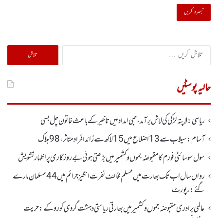
تلاش
کریں
برائے:
حالیہ پوسٹیں
ریاسی: لاپتہ لڑکی کی لاش برآمد، طبی امداد میں تاخیرکے باعث خاتون چل بسی
آسام: سیلاب سے 13اضلاع میں 15لاکھ سے زائد افراد متاثر ، 98ہلاک
سول سوسائٹی فورم کا مقبوضہ جموں وکشمیر میں بڑھتی ہوئی بے روزگاری پر اظہارتشویش
رواں سال اب تک بھارت میں مسلم مخالف نفرت انگیز جرائم میں 44 مسلمان مارے
گئے: رپورٹ
عالمی برادری مقبوضہ جموں وکشمیر میں بھارتی ریاستی دہشت گردی کو روکے : حریت