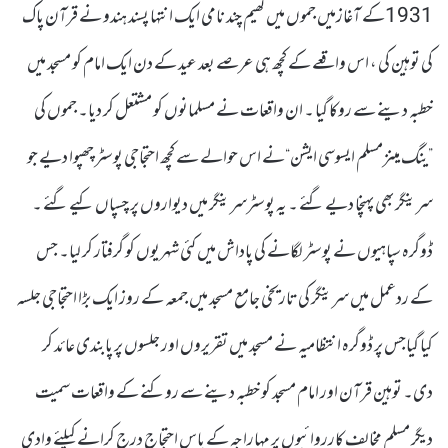
1931کے آغازمیں جموں میں کھیم چند نامی ایک انتہا پسند ہندو نے قرآن پاک
کی توہین کی ، اس واقعے کے کچھ ہی عرصے بعد عید کے دن ایک امام کو مسجد میں
خطبہ دینے سے روکا گیا ۔ ان واقعات نے مسلمانوں کو مشتعل کر دیا۔ جموں کی
”ینگ مینزمسلم ایسوسی ایشن“نے اس حوالے سے کچھ احتجاجی پوسٹر چھپوا دیے جو
سرینگر بھی پہنچا دیے گئے ۔ یہ پوسٹرسرینگر میں دیواروں پر چسپاں کیے گئے ۔
ڈوگرہ سپاہیوں نے پوسٹر لگانے کی پاداش میں کئی شہریوں کو گرفتار کر لیا۔ جس
کے ردعمل میں سرینگر کی تاریخی جامع مسجد میں جمعہ کے روز ایک بڑا احتجاجی جلسہ
کیا گیاجس پر ڈوگرہ انتظامیہ نے مسجد میں تقریروں اور جلسوں پر پابندی عائد کر
دی۔ توہین قرآن اور امام مسجد کو خطبہ دینے سے روکنے کے واقعات سمیت
دیگر مسلم مخالف کارروائیوں پر مہاراجہ کے پاس احتجاج درج کرانے کیلئے وادی