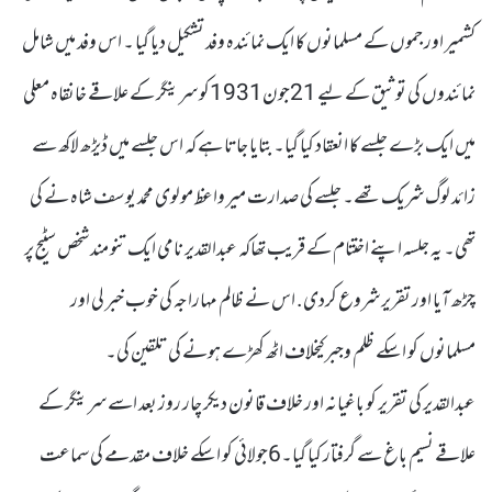
کشمیر اور جموں کے مسلمانوں کا ایک نمائندہ وفد تشکیل دیا گیا ۔ اس وفد میں شامل
نمائندوں کی توثیق کے لیے 21جون1931کو سرینگر کے علاقے خانقاہ معلی
میں ایک بڑے جلسے کا انعقاد کیا گیا۔ بتایا جاتا ہے کہ اس جلسے میں ڈیڑھ لاکھ سے
زائد لوگ شریک تھے۔ جلسے کی صدارت میر واعظ مولوی محمد یوسف شاہ نے کی
تھی۔ یہ جلسہ اپنے اختتام کے قریب تھاکہ عبدالقدیر نامی ایک تنو مند شخص سٹیج پر
چڑھ آیا اور تقریر شروع کردی. اس نے ظالم مہاراجہ کی خوب خبر لی اور
مسلمانوں کو اسکے ظلم وجبر کیخلاف اٹھ کھڑے ہونے کی تلقین کی۔
عبدالقدیر کی تقریر کو باغیانہ اور خلاف قانون دیکر چار روز بعد اسے سرینگر کے
علاقے نسیم باغ سے گرفتار کیا گیا۔6جولائی کو اسکے خلاف مقدمے کی سماعت