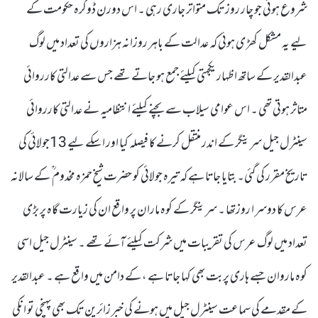
شروع ہوئی جو چار روز تک متواتر جاری رہی ۔ اس دورن ڈوگرہ حکومت کے
لیے یہ مشکل کھڑ ی ہوئی کہ عدالت کے باہر روزانہ ہزاروں کی تعداد میں لوگ
عبدالقدیر کے ساتھ اظہار یکجہتی کیلئے جمع ہو جاتے تھے جس سے عدالتی کارروائی
متاثر ہوتی تھی ۔ اس عوامی سیلاب سے بچنے کیلئے انتظامیہ نے عدالتی کارروائی
سینٹرل جیل سرینگر کے اندر منتقل کرنے کا فیصلہ کیا اور اسکے لیے 13جولائی کی
تاریخ مقرر کی گئی۔ بتایا جاتا ہے کہ تیرہ جولائی کو حضرت شیخ حمزہ مخدوم ؒ کے سالانہ
عرس کا دوسر ا روزتھا ۔ سرینگر کے کوہ ماران پر واقع ان کی زیارت گاہ پر بڑی
تعداد میں لوگ عرس کی تقریبات میں شرکت کیلئے آئے تھے ۔ سینٹرل جیل اسی
کوہ ماروان جسے ہاری پربت بھی کہا جاتا ہے ، کے دامن میں واقع ہے ۔ عبدالقدیر
کے مقدمے کی سماعت سینٹرل جیل میں ہونے کی خبر زائرین تک بھی پہنچی تو انکی