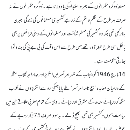
مسلط ڈوگرہ حکمرانوں کے جبر و استبداد کی یا د دلاتا ہے ۔ ڈوگرہ حکمرانوں نے نہ
صرف ہر طرح کے ظلم و ستم کے ذریعے کشمیری مسلمانوں کی زندگی اجیرن
بنارکھی تھی بلکہ وہ کشمیر کی مسلم شناخت اور مسلمانوں کے دینی فرائض پر بھی
بالکل اسی طرح حملہ آور تھے جس طرح سے اس وقت کی بی جے پی کی ہندو توا
بھارتی حکومت ہے ۔
16مارچ 1946کو پنجاب کے شہر امرتسر میں انگریز اور مہاراجہ گلاب سنگھ
کے درمیان معاہدہ ”بیع نامہ امرتسر “ طے پایاجسکی رو سے انگریزوں نے گلاب
سنگھ کو دریائے سندھ کے مشرق اور دیائے راوی کے تمام مغربی علاقے جن میں
ریاست جموں وکشمیر بھی تھی، بھیج ڈالے ۔ یہ سودا صرف 75لاکھ روپے کے
عوض طے پایا۔یوں انگریزوں نے محض چند روپے فی کشمیری کے حساب سے