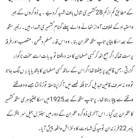
کے مطابق کم از کم 28کشمیری شال باف شہید کردیے ۔یہ ڈوگروں کے جبر
واستبداد کے خلاف آواز اٹھانے والے پہلے گمنام کشمیری شہداءہیں۔رنبیر سنگھ
کے بعد اسکا بیٹاپرتاپ سنگھ حکمران بنا ۔ وہ اس قدر مسلم دشمن ، متعصب اور فرقہ
پرست تھاکہ اگر صبح اٹھ کر کسی مسلمان کا منہ دیکھتا تو یہ بات اسے سخت ناگوار
گزرتی ، جس قالین پر بیٹھتا تھا اگر اس کے ساتھ کسی مسلمان کا ہاتھ یا پاﺅں لگ جاتا
تو وہ نہ صرف قالین تبدیل کرتابلکہ غصے میں آکر اپنا حقہ توڑ ڈالتا جسے وہ وقفے
وقفے سے پیتا رہتا تھا۔پرتاپ سنگھ کے بعد1925میں اسکا بھتیجا ہری سنگھ کشمیر
کا حکمران بن گیا ۔ اس آخری ڈوگرہ حکمران کے دور میں سینٹرل جیل سرینگر کے
باہر 22فرزندان توحید کی شہادت کا دلخراش واقعہ پیش آیا۔