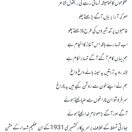
محکوموں کا لہو ہمیشہ گرماتی رہے گی۔بقول شاعر
معرکہ آراﺅ ہاں آگے بڑھتے چلو
غاصبوں پر تند شیروں کی طرح چڑھتے چلو
اب تمہارے ہاتھ اس آغاز کا انجام ہے
ہم یہاں کام آگئے آگے تمہار ا کام ہے
لالہ رو یہ تربتیں یہ سینہ ہائے داغ داغ
ہم نے اپنے خون سے روشن کیے ہیں یہ چراغ
سرفروشو! ان چراغوں سے ضیالیتے ہوئے
آگے اور آگے بڑھو نام خدا لیتے ہوئے
بھارتی تسلط کے خلاف برسرپیکار کشمیری 1931کے ان عظیم شہداءکے مشن