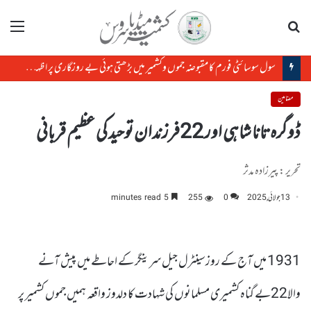
تلاش
مینو
سول سوسائٹی فورم کا مقبوضہ جموں وکشمیر میں بڑھتی ہوئی بے روزگاری پر اظہارتشویش
مضامین
ڈوگرہ تانا شاہی اور 22فرزندان توحید کی عظیم قربانی
تحریر : پیرزادہ مدثر
13 جولائی, 2025
0
255
5 minutes read
1931 میں آج کے روزسینٹرل جیل سرینگر کے احاطے میں پیش آنے
والا22بے گناہ کشمیری مسلمانوں کی شہادت کا دلدوز واقعہ ہمیں جموں کشمیر پر