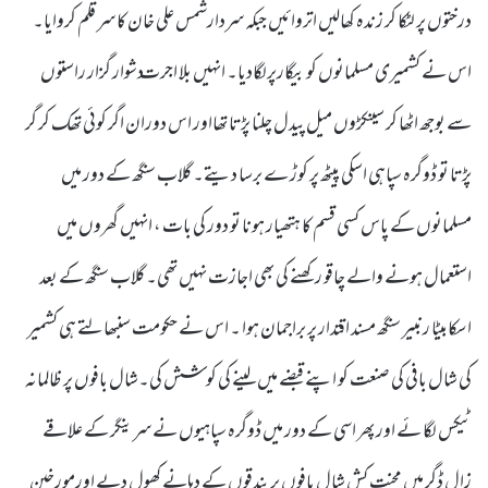
درختوں پر لٹکا کر زندہ کھالیں اتروائیں جبکہ سردارشمس علی خان کا سر قلم کروایا۔
اس نے کشمیری مسلمانوں کو بیگارپرلگادیا۔ انہیں بلا اجرت دشوار گزار راستوں
سے بوجھ اٹھا کر سینکڑوں میل پیدل چلنا پڑتا تھااور اس دوران اگر کوئی تھک کر گر
پڑتا تو ڈوگرہ سپاہی اسکی پیٹھ پر کوڑ ے برسا دیتے۔ گلاب سنگھ کے دور میں
مسلمانوں کے پاس کسی قسم کا ہتھیار ہونا تو دور کی بات ، انہیں گھروں میں
استعمال ہونے والے چاقو رکھنے کی بھی اجازت نہیں تھی۔ گلاب سنگھ کے بعد
اسکابیٹا رنبیر سنگھ مسند اقتدار پر براجمان ہوا ۔ اس نے حکومت سنبھالتے ہی کشمیر
کی شال بافی کی صنعت کو اپنے قبضے میں لینے کی کوشش کی۔شال بافوں پر ظالمانہ
ٹیکس لگا ئے اور پھر اسی کے دور میں ڈوگرہ سپاہیوں نے سرینگر کے علاقے
زال ڈگر میں محنت کش شال بافوں پر بندقوں کے دہانے کھول دیے اورمورخین