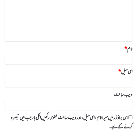
ص
ر
ہ
*
نام
*
ای میل
*
ویب‌ سائٹ
اس براؤزر میں میرا نام، ای میل، اور ویب سائٹ محفوظ رکھیں اگلی بار جب میں تبصرہ
کرنے کےلیے۔