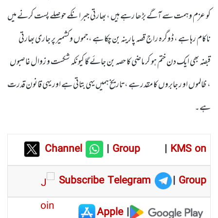
کو عزم وہمت سے آگے بڑھا رہے ہیں ، بھارتی جبر انکے حوصلے پست کرنے میں
ناکام رہا ہے ، ڈوگرہ راج قصہ پارینہ بن چکا ہے ، جموں وکشمیر پر جاری بھارتی
قبضہ بھی ایک دن ختم ہو کر ماضی کا حصہ بن جائے گا کیونکہ شکست و زوال غاصبوں
، ظالموں او ر جابروں کا مقدر ہے ،تاریخ ہمیں یہی بتاتی ہے اور یہی قانون قدرت
ہے۔
Channel
|
Group
|
KMS on
Subscribe Telegram
|
Group
Apple
|