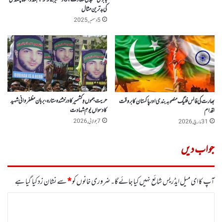
بابری مسجد کی شہادت: 6 دسمبر 1992 ہندو انتہا پسندی
کی بدترین مثال
5 دسمبر, 2025
حریت جموں وِ کشمیر کا درخشندہ ستارہ، برہان مظفر وانی شہید
بھارت کی فالس فلیگ منصوبہ بندی اور پاکستان کا بروقت
کا دسواں یومِ شہادت
اقدام
7 جولائی, 2026
31 مارچ, 2026
جواب دیں
آپ کا ای میل ایڈریس شائع نہیں کیا جائے گا۔
ضروری خانوں کو
*
سے نشان زد کیا گیا ہے
ت
ب