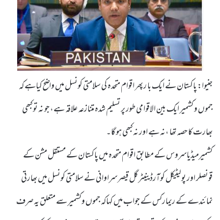
جنیوا: پاکستان نے ایک با ر پھر اقوام متحدہ کی سلامتی کونسل میں واضح کیاہے کہ
جموں و کشمیر ایک بین الاقوامی طور پر تسلیم شدہ متنازعہ علاقہ ہے، جو نہ تو کبھی
بھارت کا حصہ تھا ،نہ ہے اور نہ کبھی ہو گا۔
کشمیرمیڈیاسروس کے مطابق اقوام متحدہ میں پاکستان کے مستقل مشن کے
قونصلر اور پولیٹیکل کوآرڈینیٹر گل قیصر سراوانی نے سلامتی کونسل میں بھارتی
نمائندے کے ریمارکس کے جواب میں کہاکہ جموں وکشمیر سے متعلق یہ صرف