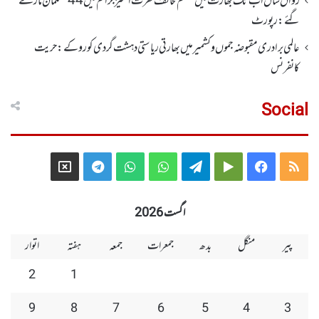
رواں سال اب تک بھارت میں مسلم مخالف نفرت انگیز جرائم میں 44 مسلمان مارے
گئے: رپورٹ
عالمی برادری مقبوضہ جموں وکشمیر میں بھارتی ریاستی دہشت گردی کو روکے : حریت
کانفرنس
Social
Telegram
X
WhatsApp
WhatsApp
Telegram
Google
Facebook
RSS
Group
Group
Play
اگست 2026
پیر
منگل
بدھ
جمعرات
جمعہ
ہفتہ
اتوار
2
1
9
8
7
6
5
4
3