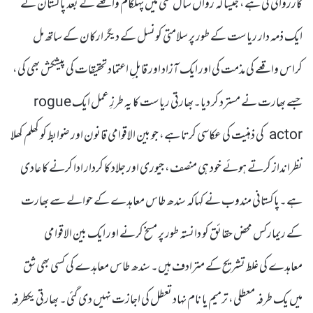
کارروائی کی ہے، جیسا کہ رواں سال مئی میں پہلگام واقعے کے بعد پاکستان نے
ایک ذمہ دار ریاست کے طور پر سلامتی کونسل کے دیگر ارکان کے ساتھ مل
کراس واقعے کی مذمت کی اور ایک آزاد اور قابلِ اعتماد تحقیقات کی پیشکش بھی کی،
جسے بھارت نے مسترد کر دیا۔بھارتی ریاست کا یہ طرزِ عمل ایک rogue
actor کی ذہنیت کی عکاسی کرتا ہے، جو بین الاقوامی قانون اور ضوابط کو کھلم کھلا
نظرانداز کرتے ہوئے خود ہی منصف، جیوری اور جلاد کا کردار ادا کرنے کا عادی
ہے۔پاکستانی مندوب نے کہاکہ سندھ طاس معاہدے کے حوالے سے بھارت
کے ریمارکس محض حقائق کو دانستہ طور پر مسخ کرنے اور ایک بین الاقوامی
معاہدے کی غلط تشریح کے مترادف ہیں۔ سندھ طاس معاہدے کی کسی بھی شق
میں یک طرفہ معطلی، ترمیم یا نام نہاد تعطل کی اجازت نہیں دی گئی۔ بھارتی یکطرفہ