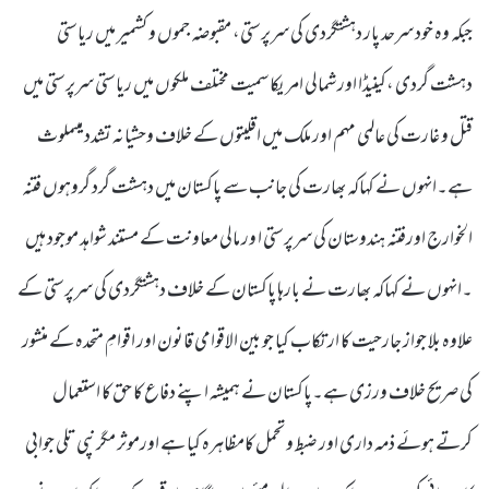
جبکہ وہ خود سرحد پار دہشتگردی کی سرپرستی، مقبوضہ جموں و کشمیر میں ریاستی
دہشت گردی ،کینیڈا اور شمالی امریکا سمیت مختلف ملکوں میں ریاستی سرپرستی میں
قتل و غارت کی عالمی مہم اور ملک میں اقلیتوں کے خلاف وحشیانہ تشدد میںملوث
ہے۔انہوں نے کہاکہ بھارت کی جانب سے پاکستان میں دہشت گرد گروہوں فتنہ
الخوارج اورفتنہ ہندوستان کی سرپرستی ا ور مالی معاونت کے مستند شواہد موجود ہیں
۔انہوں نے کہاکہ بھارت نے بارہا پاکستان کے خلاف دہشتگردی کی سرپرستی کے
علاوہ بلا جواز جارحیت کا ارتکاب کیا جو بین الاقوامی قانون اور اقوامِ متحدہ کے منشور
کی صریح خلاف ورزی ہے۔پاکستان نے ہمیشہ اپنے دفاع کا حق کا استعمال
کرتے ہوئے ذمہ داری اور ضبط و تحمل کامظاہرہ کیا ہے اورموثر مگر نپی تلی جوابی