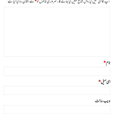
آپ کا ای میل ایڈریس شائع نہیں کیا جائے گا۔
ضروری خانوں کو
*
سے نشان زد کیا گیا ہے
ت
ب
ص
ر
ہ
*
نام
*
ای میل
*
ویب‌ سائٹ