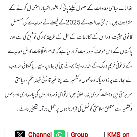
اقدامات سیاسی مفادات کے حصول کیلئے پانی کو بطور ہتھیار استعمال کرنے کے
مترادف ہیں۔ ثالثی عدالت کے 2025کے فیصلے نے معاہدے کی مسلسل
قانونی حیثیت اور اس کے تنازعات کے حل کے طریقہ کار کی توثیق کی ہے اور
پاکستان کے اس موقف کو درست قرار دیا ہے کہ تمام اختلافات کا حل معاہدے
کے قانونی فریم ورک کے اندر رہتے ہوئے ہی کیا جانا چاہیے۔پاکستانی مندوب
نے بھارت پر زوردیاکہ وہ جموں وکشمیر سے اپنا غیر قانونی قبضہ ختم ، ریاستی
سرپرستی میں دہشت گردی بند ، اپنی بین الاقوامی ذمہ داریوں کی پاسداری اورجموں
وکشمیر سے متعلق سلامتی کونسل کی قراردادوں پر عمل درآمد یقینی بنائے۔
Channel
|
Group
|
KMS on