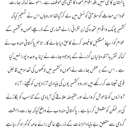
پاکستان کا ہی نہیں بلکہ اقوامِ متحدہ کا بھی یہی موقف ہے۔انہوںنے کہاکہ بھارت
خوداس معاملے کو سلامتی کونسل میں لے کر گیاتھا اوروہاں اس نے تسلیم کیاکہ
کشمیریوںک و اقوامِ متحدہ کی زیرنگرانی رائے شماری کے ذریعے جموں و کشمیر کے
عوام کو اپنے مستقبل کا فیصلہ کرنے کا حق دیا جائے گا۔تاہم پاکستانی مندوب نے
کہاکہ تقریبا آٹھ دہائیاں گزرنے کے باوجود بھارت نے اپنا یہ وعدہ پورا نہیں کیا
ہے ۔ اس کے برعکس بھارت نے جموں وکشمیر میں لاکھوں کی تعداد میں قابض
فوجی تعینات کر رکھے ہیں اور وہ کشمیریوں کی بنیادی آزادیوں کو کچلنے، آزاد
آوازوں کو خاموش کروانے اور مقبوضہ علاقے کی آبادی کے تناسب کو بگاڑنے
کی ہرممکن کوشش کر رہا ہے ۔پاکستانی مندوب نے واضح کیاکہ بھار ت دہشت
گردی سے متعلق بے بنیاد الزامات کے ذریعے عالمی رائے عامہ کو گمراہ کر رہا ہے