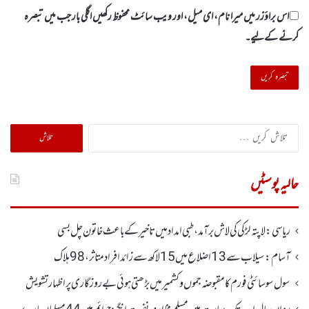
اس براؤزر میں میرا نام، ای میل، اور ویب سائٹ محفوظ رکھیں اگلی بار جب میں تبصرہ
کرنے کےلیے۔
تلاش
کریں
برائے:
حالیہ پوسٹیں
ریاسی: لاپتہ لڑکی کی لاش برآمد، طبی امداد میں تاخیرکے باعث خاتون چل بسی
آسام: سیلاب سے 13اضلاع میں 15لاکھ سے زائد افراد متاثر ، 98ہلاک
سول سوسائٹی فورم کا مقبوضہ جموں وکشمیر میں بڑھتی ہوئی بے روزگاری پر اظہارتشویش