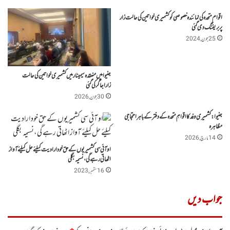
اقوام متحدہ کی نمائندہ خصوصی کو کشمیری خواتین کی حالت زار
پر بریفنگ دی گئی
25 جون, 2024
جنیوا میں منعقدہ سیمینارمیں کشمیری خواتین کی حالت
زاراجاگر کی گئی
30 جون, 2026
جنیوا :کشمیری وفد کا اقوامِ متحدہ کے دفتر کے باہراحتجاجی
مظاہرہ
14 مارچ, 2026
او آئی سی کشمیریوں کے حق خود ارادیت کیلئے حل کیلئے آواز
اٹھاتی رہے گی،نسیمہ بگلی
16 ستمبر, 2023
جواب دیں