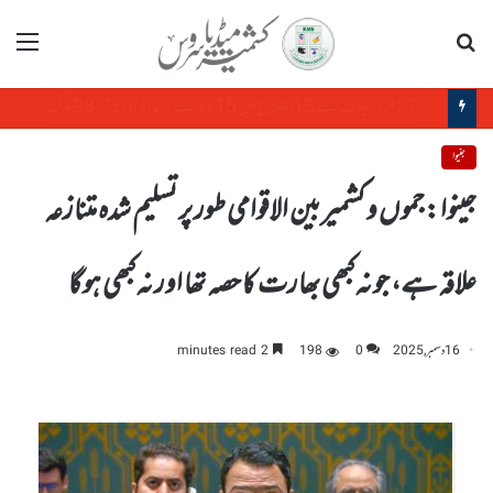
تلاش
مینو
سول سوسائٹی فورم کا مقبوضہ جموں وکشمیر میں بڑھتی ہوئی بے روزگاری پر اظہارتشویش
جنیوا
جینوا :جموں و کشمیر بین الاقوامی طور پر تسلیم شدہ متنازعہ
علاقہ ہے، جو نہ کبھی بھارت کا حصہ تھا اور نہ کبھی ہو گا
16 دسمبر, 2025
0
198
2 minutes read