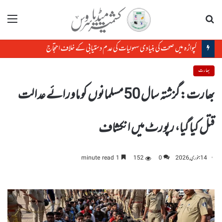
تلاش
مینو
کپواڑہ میں صحت کی بنیادی سہولیات کی عدم دستیابی کے خلاف احتجاج
بھارت
بھارت:گزشتہ سال 50مسلمانوں کو ماورائے عدالت
قتل کیا گیا، رپورٹ میں انکشاف
14 جنوری, 2026
0
152
1 minute read