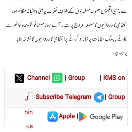
سے مذہبی اقلیتوں خصوصامسلمانوں کے خلاف نفرت پر مبنی وحشیانہ مظالم اور
انتقامی کارروائیوں کا سلسلہ عروج پر ہے ۔ آئے روز مسلمانوںکو ہندوتوا نعرے
لگانے یا پبلک مقامات پر نماز ادا کرنے پر انتقامی کارروائیوں کا نشانہ بنایا
جاتاہے۔
Channel
|
Group
|
KMS on
Subscribe Telegram
|
Group
Apple
|