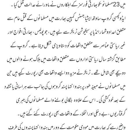
میں 23مسلمانوںکو بھارتی فورسز کے اہلکاروں نے ماورائے عدالت قتل کیا ۔
ایڈوکیسی گروپ ساوتھ ایشیا جسٹس کمپین بھارت میں مسلمانوں کے قتل عام سے
متعلق اعدادوشمار انڈیا پرسیکیوشن ٹریکر سے لیے ہیں، جو پولیس، بھارتی افواج اور
غیر ریاستی عناصر سے متعلق واقعات کو دستاویزی شکل دیتا ہے۔ گروپ کے
مطابق گزشتہ سال ریاستی اداروں سے متعلق واقعات میں ہلاک ہونے والوں میں
دو بچے بھی شامل تھے۔ٹریکر نے مزید دو ایسے واقعات بھی رپورٹ کیے ہیں جن
میں مسلمانوں نے مبینہ طور پر ہندو انتہا پسند گروہوں کی جانب سے ہراسانی یا تشدد
کے بعد خودکشی کی۔ اس کے علاوہ بنگالی بولنے والے مسلمانوں کی جبری
گرفتاریوں، بے دخلی اور انخلاء کے واقعات بھی رپورٹ کئے گئے ہیں۔
واضح رہے کہ بھارت میں مودی حکومت کے دورمیں ہندو انتہاپسندوں کی طرف