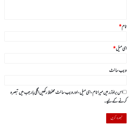
ہ
*
نام
*
ای میل
*
ویب‌ سائٹ
اس براؤزر میں میرا نام، ای میل، اور ویب سائٹ محفوظ رکھیں اگلی بار جب میں تبصرہ
کرنے کےلیے۔