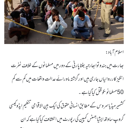
اسلام آباد:
بھارت میں ہندوتوا بھارتیہ جنتاپارٹی کے دور میں مسلمانوں کے خلاف نفرت
انگیز کارروائیاں جاری ہیں اور گزشتہ ماورائے عدالت واقعات میں کم سے کم
50مسلمانوںکو قتل کیاگیاہے ۔
کشمیرمیڈیاسروس کے مطابق انسانی حقوق کی ایک بین الاقوامی تنظیم ایڈوکیسی
گروپ ساوتھ ایشیا جسٹس کمپین کی رپورٹ میں انکشاف کیاگیاہے کہ ان