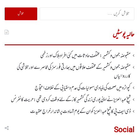
تلاش
کریں
برائے:
حالیہ پوسٹیں
مقبوضہ جموں وکشمیر : مختلف حادثات میں کئی افراد ہلاک اورزخمی
مقبوضہ جموں وکشمیر کے مختلف علاقوں میں بھارتی فورسز کی محاصرے اور تلاشی کی
کارروائیاں
کپواڑہ میں صحت کی بنیادی سہولیات کی عدم دستیابی کے خلاف احتجاج
شیخ عبدالعزیز نے اپنی پوری زندگی کشمیر کاز کے لئے وقف کردی تھی: حریت کانفرنس
ڈی ایف پی کا شیخ عبدالعزیزکوان کے یومِ شہادت پر شاندار خراجِ عقیدت
Social