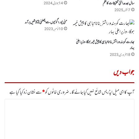
سال بعد عدالتی تحقیقات کا حکم
14 جولائی, 2024
7 اکتوبر, 2025
منی پور : گولیوں سے چھلنی 2 لاشیں برآمد
10 نومبر, 2023
بھارت کو ہندو راشٹر بنانا تباہی کا پیش خیمہ ہوگا، وزیر اعلی ٰ
بہار
18 فروری, 2023
جواب دیں
آپ کا ای میل ایڈریس شائع نہیں کیا جائے گا۔
ضروری خانوں کو
*
سے نشان زد کیا گیا ہے
ت
ب
ص
ر