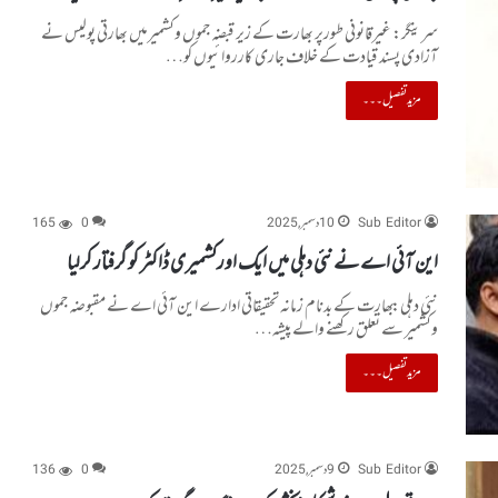
سرینگر: غیرقانونی طورپر بھارت کے زیر قبضہ جموں وکشمیرمیں بھارتی پولیس نے
آزادی پسند قیادت کے خلاف جاری کارروائیوں کو…
مزید تفصیل۔۔۔
Sub Editor
10 دسمبر, 2025
0
165
این آئی اے نے نئی دہلی میں ایک اورکشمیری ڈاکٹر کو گرفتار کرلیا
نئی دہلی: بھارت کے بدنام زمانہ تحقیقاتی ادارے این آئی اے نے مقبوضہ جموں
وکشمیر سے تعلق رکھنے والے پیشہ…
مزید تفصیل۔۔۔
Sub Editor
9 دسمبر, 2025
0
136