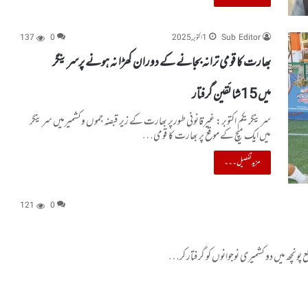
Sub Editor
1 اکتوبر, 2025
0
137
بھارت کا قومی ترانہ بجانے کے دوران کھڑا نہ ہونے پرسرینگر
میں 15شائقین گرفتار
سرینگریکم اکتوبر: غیرقانونی طورپر بھارت کے زیر قبضہ جموں وکشمیرمیں سرینگر
میں ایک میچ کے موقع پر بھارت کا قومی…
مزید تفصیل۔۔۔
121
0
ونچھ میں دو کشمیری نوجوانوں کو گرفتار کر…