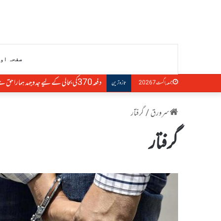
صفحہ او
دفعہ370کی بحالی کے لیے جدوجہد ہمارا حق ہے، التجا مفتی
جمعہ, اگست 7 2026
تازہ ترین
سرورق
/
گرفتار
گرفتار