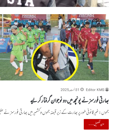
Editor KMS
31 اگست, 2025
بھارتی فورسز نے پونچھ میں دو نوجوان گرفتار کر لیے
جموں:غیرقانونی طورپر بھارت کے زیر قبضہ جموں وکشمیرمیں بھارتی فورسز نے ضلع پ
مزید تفصیل۔۔۔