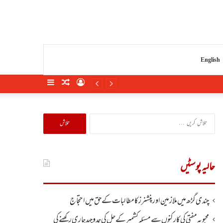
English
Sidebar
Random
Log
Article
In
تلاش
کریں
برائے:
حالیہ پوسٹیں
چندی گڑھ میں ملازمین اور پنشنرز کا مطالبات کے حق میں احتجاج
محبوبہ مفتی کی کارکنوں سے مسئلہ کشمیر کے حل کی جدوجہد جاری رکھنے کی