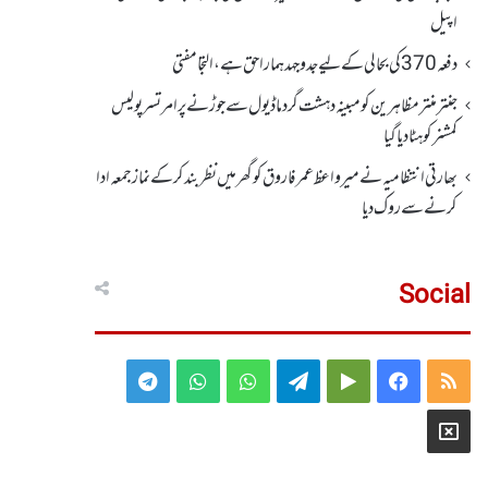
اپیل
دفعہ370کی بحالی کے لیے جدوجہد ہمارا حق ہے، التجا مفتی
جنتر منتر مظاہرین کو مبینہ دہشت گرد ماڈیول سے جوڑنے پر امرتسر پولیس
کمشنر کو ہٹا دیاگیا
بھارتی انتظامیہ نے میر واعظ عمر فاروق کو گھر میں نظر بندکر کے نماز جمعہ ادا
کرنے سے روک دیا
Social
Telegram
WhatsApp
WhatsApp
Telegram
Google
Facebook
RSS
Group
Group
Play
X