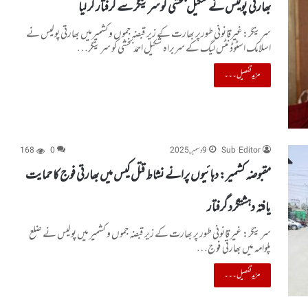
بھارتی پولیس نے شکیل بخشی کو سرینگر سے گرفتار کر لیا
سرینگر:غیرقانونی طورپر بھارت کے زیر قبضہ جموں وکشمیرمیں بھارتی پولیس نے
اسلامک اسٹوڈنٹس لیگ کے سربراہ شکیل احمدبخشی کو سرینگر…
مزید تفصیل۔۔۔
Sub Editor
9 دسمبر, 2025
0
168
مقبوضہ کشمیر: دہائیوں پرانے نشاط قتل کیس میں بھارتی فوج کا حمایت
یافتہ دہشتگرد گرفتار
سرینگر: غیر قانونی طور پر بھارت کے زیر قبضہ جموں و کشمیر میں پولیس نے ضلع
پلوامہ میں بھارتی فوج…
مزید تفصیل۔۔۔