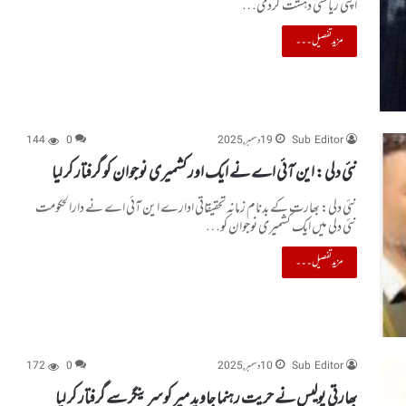
اپنی ریاستی دہشت گردی…
مزید تفصیل۔۔۔
Sub Editor
19 دسمبر, 2025
0
144
نئی دلی : این آئی اے نے ایک اور کشمیری نوجوان کو گرفتار کر لیا
نئی دلی: بھارت کے بدنام زمانہ تحقیقاتی ادارے این آئی اے نے دارالحکومت
نئی دلی میں ایک کشمیری نوجوان کو…
مزید تفصیل۔۔۔
Sub Editor
10 دسمبر, 2025
0
172
بھارتی پولیس نے حریت رہنما جاوید میر کو سرینگر سے گرفتار کر لیا