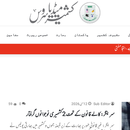
ل
مقبوضہ کشمیر
پاکستان
بھارت
خصوصی رپورٹ
مضامین
Sub Editor
12 مئی, 2026
0
59
سرینگر: کالے قانون کے تحت 2 کشمیری نوجوانوں گرفتار
سرینگر: غیر قانونی طور پر بھارت کے زیر قبضہ جموں و کشمیر میں بھارتی پولیس نے