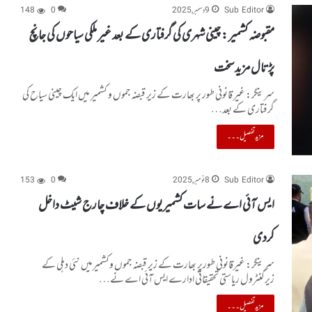
Sub Editor
9 دسمبر, 2025
0
148
مقبوضہ کشمیر : چینی شہری کی گرفتاری کے بعد غیر ملکی سیاحوں کی جانچ
پڑتال مزید سخت
سرینگر: غیر قانونی طور پر بھارت کے زیر قبضہ جموں و کشمیر میں ایک چینی سیاح کی
گرفتاری کے بعد…
مزید تفصیل۔۔۔
Sub Editor
8 نومبر, 2025
0
153
ایس آئی اے نے سات کشمیریوں کے خلاف چارج شیٹ داخل
کردی
سرینگر: غیرقانونی طورپر بھارت کے زیر قبضہ جموں وکشمیرمیں نئی دہلی کے
زیرکنٹرول ریاستی تحقیقاتی ادارے ایس آئی اے نے…
مزید تفصیل۔۔۔