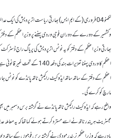
لکھنو 04 فروری (کے ایم ایس) بھارتی ریاست اتر پردیش کی ای
وکشمیر کے دورے کے دوران فوجی وردی پہننے پر وزیر اعظم کے دفتر
بھارتی وزیر اعظم کے دفتر کو یہ نوٹس اترپردیش کی پریاگ راج ڈسٹرکٹ 
اعظم کا وردی پہننا تعزیرات ہند کی
مارچ کو کرے گی۔
واضح رہے کہ ایڈوکیٹ راکیش ناتھ پانڈے نے گزشتہ برس دسمبر میں ب
مجسٹریٹ ہریندر ناتھ نے اسے مسترد کرتے ہوئے کہا تھا کہ یہ معاملہ ع
یاد رہے کہ وزیراعظم نریندر مودی نے گزشتہ برس فوجیوں کے ساتھ دیوا