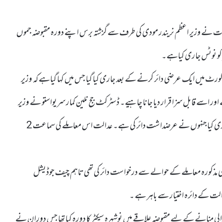
ک عدالت نے وزیر اعظم نریندر مودی کی طرف سے گزشتہ برس اپنے دورہ مقبوضہ جموں
 کو نوٹس جاری کیاہے۔
کورٹ میں ایک عرضی دائر کرنے کے بعد جاری کیا گیا جس میں کہا گیاہے کہ وزیر
 دفعہ 140 کے تحت غیر قانونی ہے اور اسے قابل سزا قرار دیا جانا چاہیے۔ ڈسٹرکٹ جج نلین کمار سریواستو نے وزیر
اعظم کے دفتر کے ساتھ ساتھ ایڈوکیٹ راکیش ناتھ پانڈے کو نوٹس جاری کیا جنہوں نے عرضداشت دائر کی ہے۔ عدالت اس معاملے کی سماعت 2
ھی مذکورہ معاملے کے حوالے سے درخواست دائر کی تھی تاہم چیف جوڈیشل
دالت کے دائرہ اختیار سے باہر ہے ۔
لی منانے کے لیے مقبوضہ علاقے میں نوشہرہ سیکٹر کا دورہ کیا تھا جس دوران نے