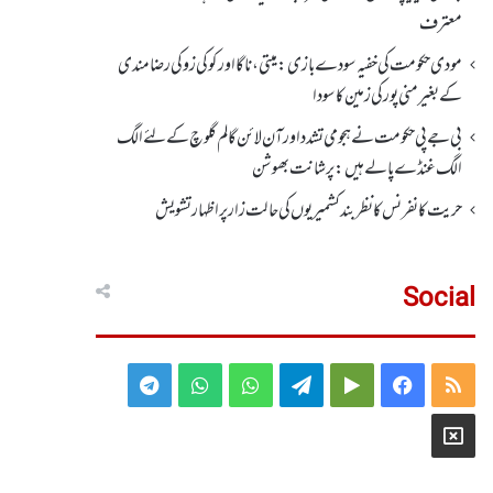
معترف
مودی حکومت کی خفیہ سودے بازی: میتی، ناگا اور کوکی زو کی رضامندی
کے بغیر منی پور کی زمین کا سودا
بی جے پی حکومت نے ہجومی تشدد اورآن لائن گالم گلوچ کے لئے الگ
الگ غنڈے پالے ہیں: پرشانت بھوشن
حریت کانفرنس کا نظر بند کشمیریوں کی حالت زار پر اظہار تشویش
Social
Telegram
WhatsApp
WhatsApp
Telegram
Google
Facebook
RSS
Group
Group
Play
X