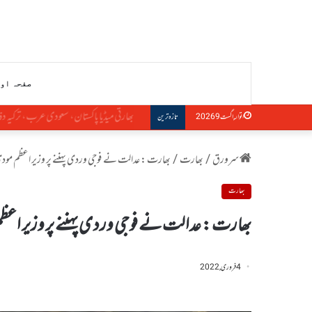
صفحہ او
مودی حکومت کی خفیہ سودے بازی: میتی، ناگا اور
اتوار, اگست 9 2026
تازہ ترین
سرورق
/
بھارت
/
بھارت : عدالت نے فوجی وردی پہننے پر وزیر اعظم مودی 
بھارت
بھارت : عدالت نے فوجی وردی پہننے پر وزیر اعظم
4 فروری, 2022