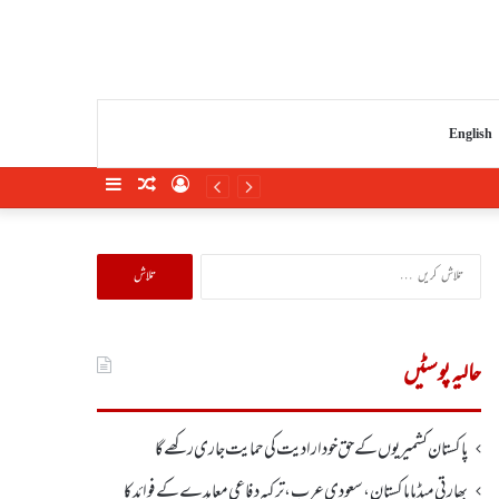
English
Sidebar
Random
Log
Article
In
تلاش
کریں
برائے:
حالیہ پوسٹیں
پاکستان کشمیریوں کے حق خودارادیت کی حمایت جاری رکھے گا
بھارتی میڈیا پاکستان، سعودی عرب، ترکیہ دفاعی معاہدے کے فوائد کا