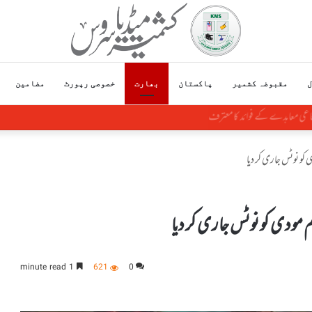
ل
مقبوضہ کشمیر
پاکستان
بھارت
خصوصی رپورٹ
مضامین
 کوکی زو کی رضامندی کے بغیر منی پور کی زمین کا سودا
کو نوٹس جاری کر دیا
 مودی کو نوٹس جاری کر دیا
1 minute read
621
0