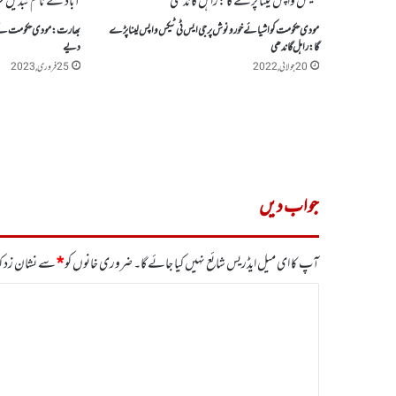
مودی حکومت کو اشیائے خورونوش پرجی ایس ٹی ٹیکس واپس لینا پڑے
بھارت: مودی حکومت نے او
گا :راہل گاندھی
دیے
20 جولائی, 2022
25 فروری, 2023
جواب دیں
آپ کا ای میل ایڈریس شائع نہیں کیا جائے گا۔
ضروری خانوں کو
*
سے نشان زد کی
ت
ب
ص
ر