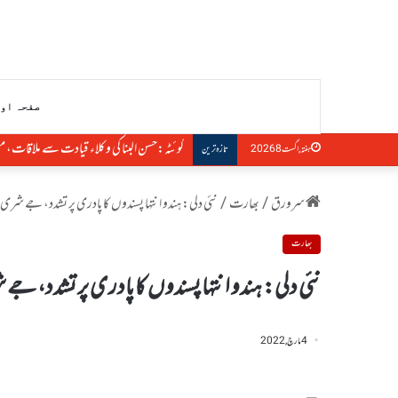
صفحہ او
کوئٹہ:حسن البنا کی وکلاء قیادت سے ملاقات،
ہفتہ, اگست 8 2026
تازہ ترین
سرورق
/
بھارت
/
نئی دلی: ہندو انتہا پسندوں کا پادری پر تشدد، جے شری رام
بھارت
نئی دلی: ہندو انتہا پسندوں کا پادری پر تشدد، جے شر
4 مارچ, 2022