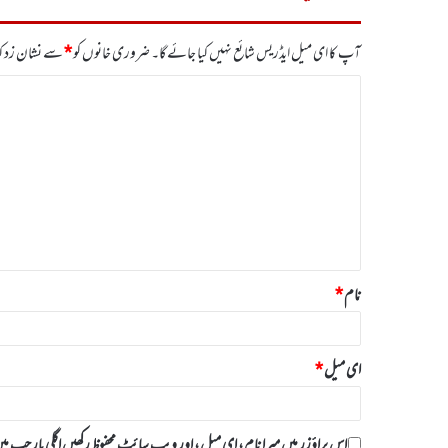
آپ کا ای میل ایڈریس شائع نہیں کیا جائے گا۔
ضروری خانوں کو
*
سے نشان زد کی
ت
ب
ص
ر
ہ
*
نام
*
ای میل
*
اس براؤزر میں میرا نام، ای میل، اور ویب سائٹ محفوظ رکھیں اگلی بار جب