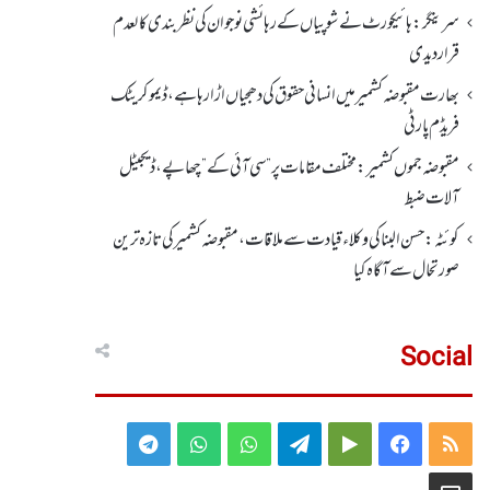
سرینگر:ہائیکورٹ نے شوپیاں کے رہائشی نوجوان کی نظربندی کالعدم
قرار دیدی
بھارت مقبوضہ کشمیر میں انسانی حقوق کی دھجیاں اڑا رہا ہے، ڈیموکریٹک
فریڈم پارٹی
مقبوضہ جموں کشمیر:مختلف مقامات پر ”سی آئی کے” چھاپے، ڈیجیٹل
آلات ضبط
کوئٹہ:حسن البنا کی وکلاء قیادت سے ملاقات، مقبوضہ کشمیرکی تازہ ترین
صورتحال سے آگاہ کیا
Social
Telegram
WhatsApp
WhatsApp
Telegram
Google
Facebook
RSS
Group
Group
Play