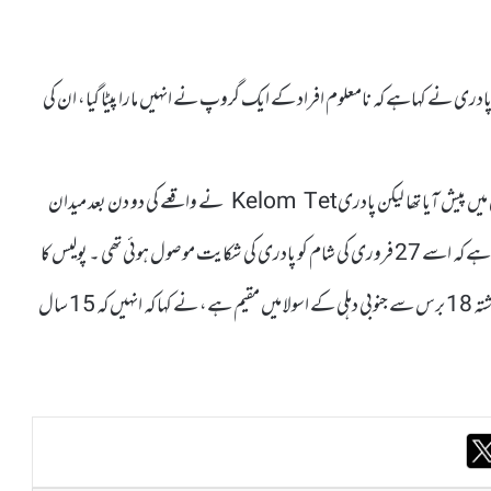
ں ایک پادری نے کہاہے کہ نامعلوم افراد کے ایک گروپ نے انہیں مارا پیٹا گیا، ان کی
یہ واقعہ رواں برس 25 فروری کو جنوبی دہلی کے علاقے فتح پوری بیری میں پیش آیا تھا لیکن پادریKelom Tet نے واقعے کی دو دن بعد میدان
گڑھی پولیس اسٹیشن میں شکایت درج کرائی ۔دہلی پولیس نے تصدیق کی ہے کہ اسے 27 فروری کی شام کو پادری کی شکایت موصول ہوئی تھی ۔ پولیس کا
کہنا ہے کہ وہ شکایت کی تحقیقات کر رہی ہے۔پینتیس سالہ پادری جو گزشتہ 18 برس سے جنوبی دہلی کے اسولا میں مقیم ہے، نے کہا کہ انہیں کہ 15 سال