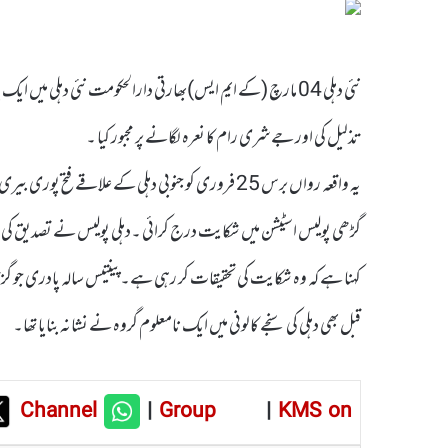
نئی دہلی 04 مارچ (کے ایم ایس)بھارتی دارالحکومت نئی دہلی می
تذلیل کی اور جے شری رام کا نعرہ لگانے پر مجبور کیا ۔
قبل بھی دہلی کی سنجے کالونی میں ایک نامعلوم گروہ نے نشانہ بنایا تھا۔
Channel
|
Group
|
KMS on