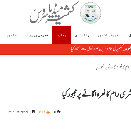
ل
مقبوضہ کشمیر
پاکستان
بھارت
خصوصی رپورٹ
مضامین
 مقبوضہ کشمیرکی تازہ ترین صورتحال سے آگاہ کیا
 کا نعرہ لگانے پر مجبور کیا
ی رام کا نعرہ لگانے پر مجبور کیا
1 minute read
617
0