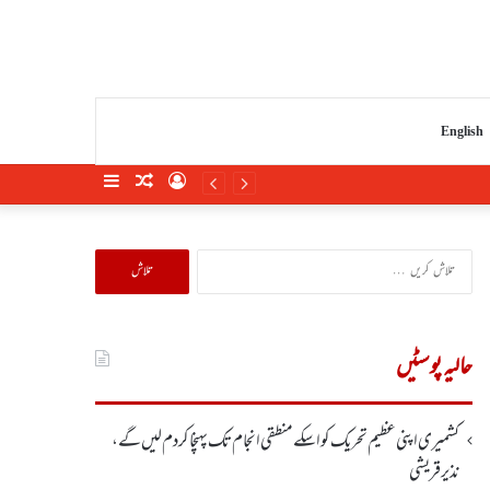
English
Sidebar
Random
Log
Article
In
تلاش
کریں
برائے:
حالیہ پوسٹیں
کشمیری اپنی عظیم تحریک کو اسکے منطقی انجام تک پہنچا کر دم لیں گے،
نذیر قریشی