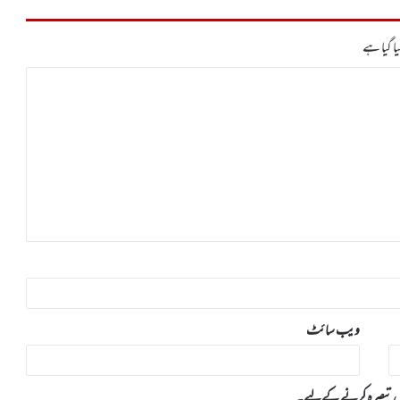
ا گیا ہے
ویب‌ سائٹ
 میں تبصرہ کرنے کےلیے۔