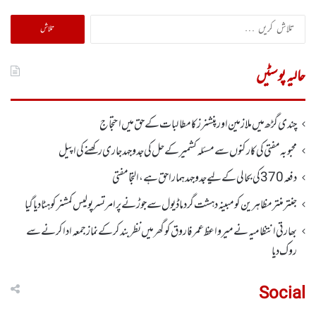
تلاش
کریں
برائے:
حالیہ پوسٹیں
چندی گڑھ میں ملازمین اور پنشنرز کا مطالبات کے حق میں احتجاج
محبوبہ مفتی کی کارکنوں سے مسئلہ کشمیر کے حل کی جدوجہد جاری رکھنے کی اپیل
دفعہ370کی بحالی کے لیے جدوجہد ہمارا حق ہے، التجا مفتی
جنتر منتر مظاہرین کو مبینہ دہشت گرد ماڈیول سے جوڑنے پر امرتسر پولیس کمشنر کو ہٹا دیاگیا
بھارتی انتظامیہ نے میر واعظ عمر فاروق کو گھر میں نظر بندکر کے نماز جمعہ ادا کرنے سے
روک دیا
Social