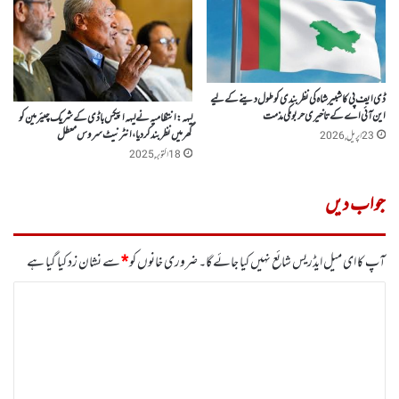
ڈی ایف پی کا شبیر شاہ کی نظر بندی کو طول دینے کے لیے
این آئی اے کے تاخیری حربوںکی مذمت
لیہہ:انتظامیہ نے لیہہ اپیکس باڈی کے شریک چیئرمین کو
گھر میں نظر بند کر دیا، انٹرنیٹ سروس معطل
23 اپریل, 2026
18 اکتوبر, 2025
جواب دیں
آپ کا ای میل ایڈریس شائع نہیں کیا جائے گا۔
ضروری خانوں کو
*
سے نشان زد کیا گیا ہے
ت
ب
ص
ر