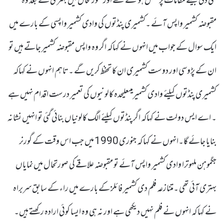
نئی دلی جیسے مقامات پر منتقل ہو گئے تھے اور صورتحال میں بہتری کے بعد وہ
مقبوضہ کشمیر واپس آئے ۔کشمیری پنڈتوں کی وادی کشمیر واپسی کے بارے میں
ایک سوال کے جواب میں انہوں نے کہاکہ اگر وہ واپس مقبوضہ کشمیر جاتے ہیں تو
ان کے پڑوسی اور دوست کشمیری ان کا تحفظ کریں گے ۔ تاہم انہوں نے کہاکہ
کشمیری پنڈتوں کیلئے وادی کشمیرمیںعلیحدہ کالونیوں کی تعمیر درست اقدام نہیں ہے
۔ اے ایس دولت نے کہاکہ اگر پنڈتوں کیلئے الگ کالونیاں بنائی گئی تو انہیں نشانہ
بنایا جائے گا۔انہوں نے کہا کہ جنوری 1990 میں جب اس وقت کے گورنر
جگموہن ملہوترا وادی کشمیر واپس آئے تو مقبوضہ علاقے کی صورتحال میں نمایاں
بہتری آئی تھی ۔متنازعہ فلم دی کشمیر فائلز کے بارے میں راء کے سابق سربراہ
نے کہا کہ انہوں نے فلم نہیں دیکھی ہے اور نہ ہی وہ ایسا کوئی ارادہ رکھتے ہیں۔