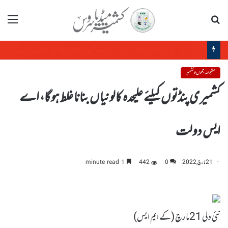
تلاش
مینو
دفعہ370کی بحالی کے لیے جدوجہد ہمارا حق ہے، التجا مفتی
مقبوضہ جموں و کشمیر
کشمیری پنڈتوں کیلئے علیحدہ کالونیاں بنانا غلط ہو گا، اے
ایس دولت
21 مارچ, 2022
0
442
1 minute read
نئی دلی 21مارچ (کے ایم ایس)