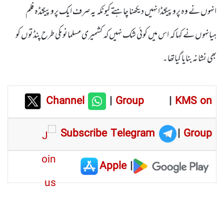
انہوں نے وہ پروپیگنڈا نہیں دیکھنا چاہتے کیونکہ یہ صرف ایک پروپیگنڈہ فلم
ہیانہوں نے کہا کہ اس میں کوئی شک نہیں کہ کشمیری مسلمانوںکی طرح پنڈتوں کو
بھی نشانہ بنایا گیاتھا۔
Channel
|
Group
|
KMS on
Subscribe Telegram
|
Group
Apple
|