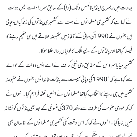
بھارت میں ریسرچ اینڈ اینالیسس ونگ(را)کے سابق سربراہ اے ایس دولت
نے کہا ہے کہ کشمیری مسلمانوں نے بہت سے کشمیری پنڈتوں کی زندگیاں بچائی
ہیں جنہوں نے 1990کی دہائی کے آغاز میں مقبوضہ علاقے میں ہی مقیم رہنے کا
فیصلہ کیاتھا اور پنڈتوں کے لیے الگ کالونیاں بنانا غلط ہوگا۔
کشمیر میڈیا سروس کے مطابق دی ٹیلی گراف نے اے ایس دولت کے حوالے
سے کہا ہے کہ "1990 کی دہائی میںبہت سے پنڈت خاندانوں جنہوں نے مقبوضہ
کشمیرمیں ہی رہنے کا انتخاب کیاتھا مسلمانوں نے انہیں تحفظ فراہم کیا۔انہوں نے
کہاکہ مودی حکومت کی طرف سے دفعہ 370کی منسوخی کے بعد بھی پنڈتوں کو نشانہ
نہیں بنایا گیا ۔ انہوں نے کہا کہ اس وقت کئی کشمیری مسلمانوں کے خاندان بھی