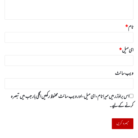
ہ
*
نام
*
ای میل
*
ویب‌ سائٹ
اس براؤزر میں میرا نام، ای میل، اور ویب سائٹ محفوظ رکھیں اگلی بار جب میں تبصرہ
کرنے کےلیے۔