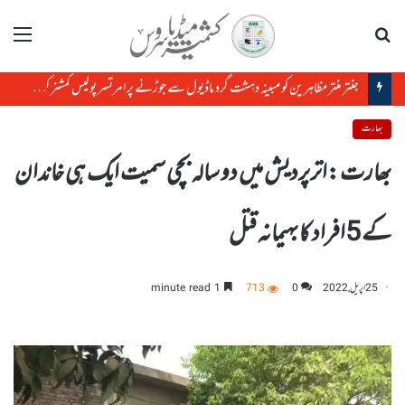
تلاش
مینو
جنتر منتر مظاہرین کو مبینہ دہشت گرد ماڈیول سے جوڑنے پر امرتسر پولیس کمشنر کو ہٹا دیاگیا
بھارت
بھارت :اترپردیش میں دو سالہ بچی سمیت ایک ہی خاندان
کے 5افراد کا بہیمانہ قتل
25 اپریل, 2022
0
713
1 minute read