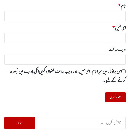
نام
*
ای میل
*
ویب‌ سائٹ
اس براؤزر میں میرا نام، ای میل، اور ویب سائٹ محفوظ رکھیں اگلی بار جب میں تبصرہ
کرنے کےلیے۔
تلاش
کریں