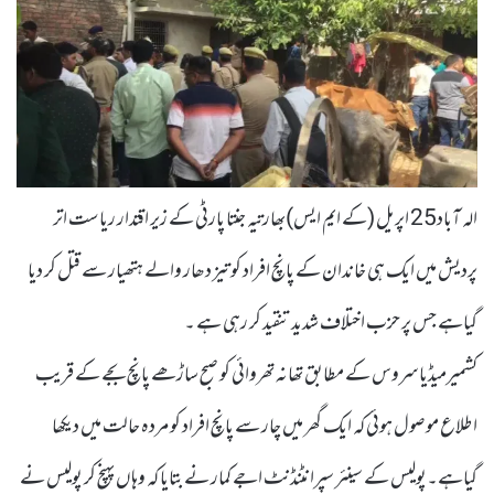
الہ آباد25 اپریل (کے ایم ایس)بھارتیہ جنتا پارٹی کے زیر اقتدار ریاست اتر
پردیش میں ایک ہی خاندان کے پانچ افراد کو تیز دھار والے ہتھیار سے قتل کر دیا
گیاہے جس پر حزب اختلاف شدید تنقید کر رہی ہے ۔
کشمیرمیڈیا سروس کے مطابق تھانہ تھروائی کو صبح ساڑھے پانچ بجے کے قریب
اطلاع موصول ہوئی کہ ایک گھر میں چار سے پانچ افراد کو مردہ حالت میں دیکھا
گیاہے۔پولیس کے سینئر سپرانٹنڈنٹ اجے کمار نے بتایا کہ وہاں پہنچ کر پولیس نے