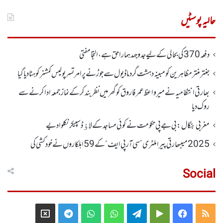
برائے:
حالیہ پوسٹیں
دفعہ370کی بحالی کے لیے جدوجہد ہمارا حق ہے، التجا مفتی
جنتر منتر مظاہرین کو مبینہ دہشت گرد ماڈیول سے جوڑنے پر امرتسر پولیس کمشنر کو ہٹا دیاگیا
بھارتی انتظامیہ نے میر واعظ عمر فاروق کو گھر میں نظر بندکر کے نماز جمعہ ادا کرنے سے
روک دیا
مغربی بنگال: بی جے پی حکومت نے کوئی مساجد کے لاﺅڈ سپیکر نکلوا دیے
2025 میںبھارتی پیرا ملٹری ”سی آر پی ایف“ کے 59 اہلکاروں نے خودکشی کی
Social
Telegram
X
WhatsApp
WhatsApp
Telegram
Google
Facebook
RSS