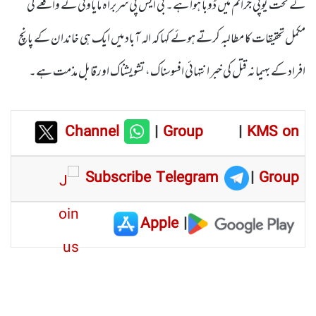
کے تحت یوپی جرائم میں ڈوبا ہوا ہے۔ بی ایس پی سربراہ مایاوتی نے واقعے کی
مکمل تحقیقات کا مطالبہ کرتے ہوئے کہا کہ الہ آباد میں ایک ہی خاندان کے پانچ
افراد کے بہیمانہ قتل کی خبر انتہائی افسوسناک، تشویشناک اورقابل مذمت ہے۔
Channel
|
Group
|
KMS on
Subscribe Telegram
|
Group
Apple
|