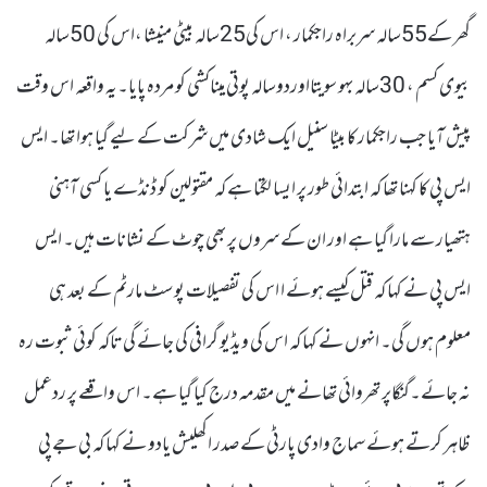
گھر کے55سالہ سربراہ راجکمار ، اس کی25سالہ بیٹی منیشا ،اس کی 50سالہ
بیوی کسم ، 30سالہ بہو سویتااوردوسالہ پوتی میناکشی کو مردہ پایا۔یہ واقعہ اس وقت
پیش آیا جب راجکمار کا بیٹا سنیل ایک شادی میں شرکت کے لیے گیا ہوا تھا۔ ایس
ایس پی کا کہنا تھا کہ ابتدائی طور پر ایسا لگتا ہے کہ مقتولین کو ڈنڈے یا کسی آہنی
ہتھیار سے مارا گیا ہے اور ان کے سروں پر بھی چوٹ کے نشانات ہیں۔ ایس
ایس پی نے کہا کہ قتل کیسے ہوئے ا اس کی تفصیلات پوسٹ مارٹم کے بعد ہی
معلوم ہوں گی۔ انہوں نے کہا کہ اس کی ویڈیو گرافی کی جائے گی تاکہ کوئی ثبوت رہ
نہ جائے۔گنگاپر تھروائی تھانے میں مقدمہ درج کیا گیا ہے۔ اس واقعے پر ردعمل
ظاہر کرتے ہوئے سماج وادی پارٹی کے صدر اکھلیش یادو نے کہا کہ بی جے پی