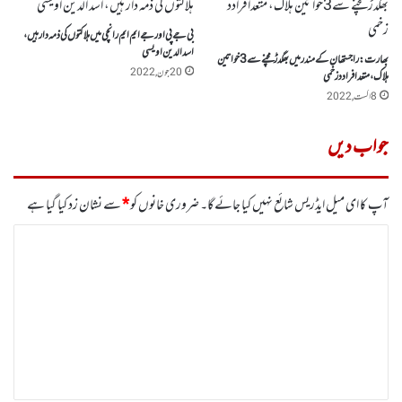
بی جے پی اور جے ایم ایم رانچی میں ہلاکتوں کی ذمہ دار ہیں،
اسد الدین اویسی
بھارت:راجستھان کے مندر میں بھگدڑمچنے سے3خواتین
20 جون, 2022
ہلاک، متعدافرادد زخمی
8 اگست, 2022
جواب دیں
آپ کا ای میل ایڈریس شائع نہیں کیا جائے گا۔
ضروری خانوں کو
*
سے نشان زد کیا گیا ہے
ت
ب
ص
ر
ہ
*