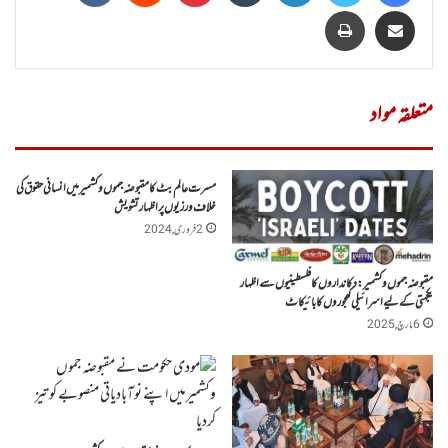
Share via Email
پرنٹ
متعلقہ مواد
مسرت عالم بٹ کا مقبوضہ جموں وکشمیرمیں انسانی حقوق کی
خلاف ورزیوں پراظہار تشویش
2 فروری, 2024
مقبوضہ جموں وکشمیر : دکانداروں کافلسطینیوں سے اظہار
یکجہتی کے لیے اسرائیلی کھجوروں کا بائیکاٹ
6 مارچ, 2025