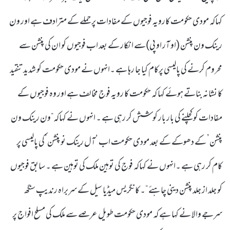
کہاکہ مودی حکومت کارویہ فوجیوں کے مفادات پر حملے کے مترادف ہے اور ون
رینک ون پنشن (او آر او پی)سے انکار کے بعد اب فوجیوں کو ان کی پنشن سے
محروم کرنے کی پالیسی پرکام کیا جا رہا ہے ۔انہوں نے مودی حکومت کو شدید تنقید
کا نشانہ بناتے ہوئے کہا کہ حکومت کا رویہ فوج مخالف ہے اور وہ فوجیوں کے
مفادات کو کچلنے کی بار بار کوشش کر رہی ہے ۔ انہوں نے کہاکہ”ون رینک ون
پنشن’ کے دھوکے کے بعد مودی حکومت اب ‘آل رینک نو پنشن’کی پالیسی پر
کام کر رہی ہے ۔انہوں نے کہاکہ فوج کی توہین ملک کی توہین ہے ۔ سابق فوجیوں
کو جلد از جلد پنشن دینی چاہئے ”۔ کانگریس میڈیا سیل کے سربراہ رندیپ سنگھ
سرجے والا نے کہا ہے کہ مودی حکومت طویل عرصے سے ملک کی مسلح افواج پر