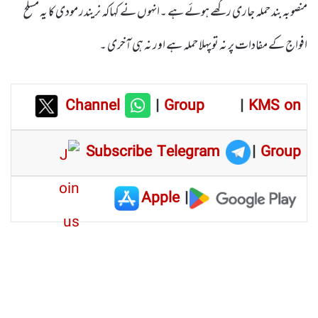
منصوبہ بند حملہ جاری رکھے ہوئے ہے ۔انہوں نے کہاکہ نریندر مودی کا یہ مسلح
افواج کے مفادات پر نہ توپہلا حملہ ہے اور نہ ہی آخری ۔
Channel
|
Group
|
KMS on
Subscribe Telegram
|
Group
Apple
|