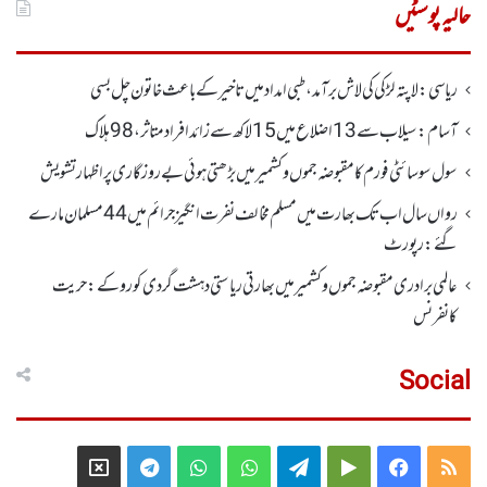
حالیہ پوسٹیں
ریاسی: لاپتہ لڑکی کی لاش برآمد، طبی امداد میں تاخیرکے باعث خاتون چل بسی
آسام: سیلاب سے 13اضلاع میں 15لاکھ سے زائد افراد متاثر ، 98ہلاک
سول سوسائٹی فورم کا مقبوضہ جموں وکشمیر میں بڑھتی ہوئی بے روزگاری پر اظہارتشویش
رواں سال اب تک بھارت میں مسلم مخالف نفرت انگیز جرائم میں 44 مسلمان مارے
گئے: رپورٹ
عالمی برادری مقبوضہ جموں وکشمیر میں بھارتی ریاستی دہشت گردی کو روکے : حریت
کانفرنس
Social
Telegram
X
WhatsApp
WhatsApp
Telegram
Google
Facebook
RSS