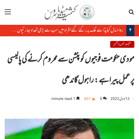
تلاش
مینو
رواںسال کینیڈا سے ملک بدر کئے گئے افراد میں سب سے بڑی تعداد بھارتیوں کی ہے
مقبوضہ جموں و کشمیر
مودی حکومت فوجیوں کو پنشن سے محروم کرنے کی پالیسی
پر عمل پیرا ہے : راہول گاندھی
12 جولائی, 2022
0
607
1 minute read