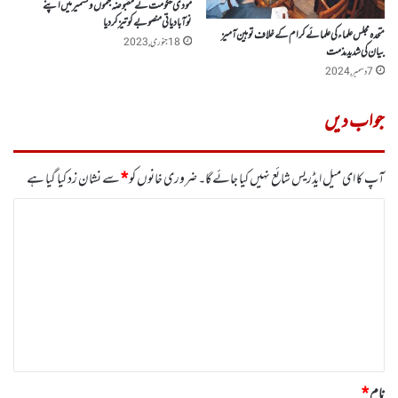
مودی حکومت نے مقبوضہ جموں وکشمیرمیں اپنے
نوآبادیاتی منصوبے کو تیز کردیا
متحدہ مجلس علما ء کی علمائے کرام کے خلاف توہین آمیز
18 جنوری, 2023
بیان کی شدید مذمت
7 دسمبر, 2024
جواب دیں
آپ کا ای میل ایڈریس شائع نہیں کیا جائے گا۔
ضروری خانوں کو
*
سے نشان زد کیا گیا ہے
ت
ب
ص
ر
ہ
*
نام
*