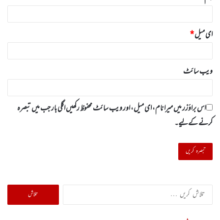
ای میل
*
ویب‌ سائٹ
اس براؤزر میں میرا نام، ای میل، اور ویب سائٹ محفوظ رکھیں اگلی بار جب میں تبصرہ
کرنے کےلیے۔
تلاش
کریں
برائے: