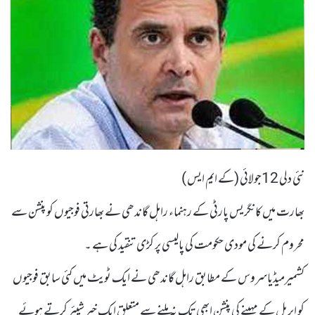
نئی دلی 12جولائی (کے ایم ایس )
بھارت میں کانگریس پارٹی کے رہنماء راہل گاندھی نے بھارتی فوجیوں کو پنشن سے
محروم کرنے کی مودی حکومت کی پالیسی پر کڑی تنقید کی ہے ۔
کشمیرمیڈیاسروس کے مطابق راہل گاندھی نے ایک ٹویٹ میں کئی سابق فوجیوں
کو اپریل کے مہینے کی پنشن ابھی تک نہ ملنے سے متعلق ایک خبر شیئر کرتے ہوئے